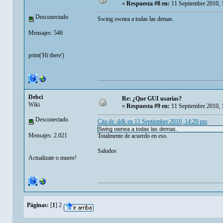
«
Respuesta #8 en:
11 Septiembre 2010, 
Desconectado
Swing ownea a todas las demas.
Mensajes: 546
print('Hi there')
Debci
Re: ¿Que GUI usarías?
Wiki
«
Respuesta #9 en:
11 Septiembre 2010, 
Desconectado
Cita de: ddk en 11 Septiembre 2010, 14:29 pm
Swing ownea a todas las demas.
Mensajes: 2.021
Totalmente de acuerdo en eso.
Saludos
Actualizate o muere!
Páginas:
[
1
]
2