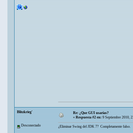
Blitzkrieg'
Re: ¿Que GUI usarías?
«
Respuesta #2 en:
9 Septiembre 2010, 2
Desconectado
¿Eliminar Swing del JDK 7? Completamente falso.