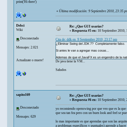
print('Hi there')
«
Última modificación: 9 Septiembre 2010, 23:35 p
Debci
Re: ¿Que GUI usarías?
Wiki
«
Respuesta #5 en:
10 Septiembre 2010, 
Desconectado
Cita de: ddk en 9 Septiembre 2010, 23:17 pm
¿Eliminar Swing del JDK 7? Completamente falso.
Mensajes: 2.021
Si antes le van a agregar mas cosas...
Ademas de que el JavaFX es un engendro de la nat
Actualizate o muere!
De java tiene la VM...
Saludos
sapito169
Re: ¿Que GUI usarías?
«
Respuesta #6 en:
10 Septiembre 2010, 
Desconectado
yo recomiendo openswing por que veo que es la que est
que sea tan fea pero con un buen look and feel se pue
Mensajes: 629
lo mas importante es que aprendas que son las arquit
a problemas específicos y puntuales) aprende a hacer 