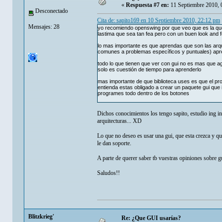
«
Respuesta #7 en:
11 Septiembre 2010, 
Desconectado
Cita de: sapito169 en 10 Septiembre 2010, 22:12 pm
Mensajes: 28
yo recomiendo openswing por que veo que es la que 
lastima que sea tan fea pero con un buen look and f
lo mas importante es que aprendas que son las arqu
comunes a problemas específicos y puntuales) apren
todo lo que tienen que ver con gui no es mas que ag
solo es cuestión de tiempo para aprenderlo
mas importante de que biblioteca uses es que el pr
entienda estas obligado a crear un paquete gui que
programes todo dentro de los botones
Dichos conocimientos los tengo sapito, estudio ing in
arquitecturas... XD
Lo que no deseo es usar una gui, que esta crezca y q
le dan soporte.
A parte de querer saber tb vuestras opiniones sobre g
Saludos!!
Blitzkrieg'
Re: ¿Que GUI usarías?