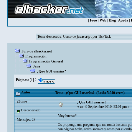
|
Foro
|
Web
|
Blog
|
Ayuda
|
Tema destacado
:
Curso de
javascript
por TickTack
Foro de elhacker.net
Programación
Programación General
Java
¿Que GUI usarías?
Páginas:
[
1
]
2
Autor
Tema: ¿Que GUI usarías? (Leído 5,940 veces)
23time
¿Que GUI usarías?
«
en:
9 Septiembre 2010, 23:01 pm »
Desconectado
Muy buenas!!
Mensajes: 28
Os propongo una pregunta que me ronda bastante por la
con páginas webs, redes sociales y cosas por el estilo,