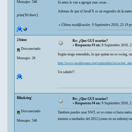
Mensajes: 546
Si antes le van a agregar mas cosas...
Ademas de que el JavaFX es un engendro de la natura
print('Hi there')
«
Última modificación: 9 Septiembre 2010, 23:19 p
23time
Re: ¿Que GUI usarías?
«
Respuesta #3 en:
9 Septiembre 2010, 2
Desconectado
Según tengo entendido, lo que quitan no es swing, si
Mensajes: 28
http://www.javahispano.org/contenidos/es/swing_ap
Un saludo!!.
Blitzkrieg'
Re: ¿Que GUI usarías?
«
Respuesta #4 en:
9 Septiembre 2010, 2
Desconectado
Tambien puedes usar SWT, se ve como si fuera nativa
minimo a mediados del 2012 (como en un milenio) as
Mensajes: 546