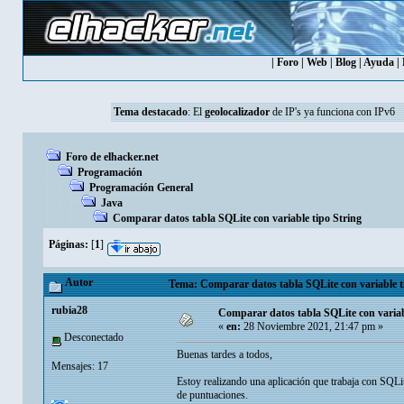
|
Foro
|
Web
|
Blog
|
Ayuda
|
Tema destacado
: El
geolocalizador
de IP's ya funciona con IPv6
Foro de elhacker.net
Programación
Programación General
Java
Comparar datos tabla SQLite con variable tipo String
Páginas:
[
1
]
Autor
Tema: Comparar datos tabla SQLite con variable ti
rubia28
Comparar datos tabla SQLite con variab
«
en:
28 Noviembre 2021, 21:47 pm »
Desconectado
Buenas tardes a todos,
Mensajes: 17
Estoy realizando una aplicación que trabaja con SQLi
de puntuaciones.