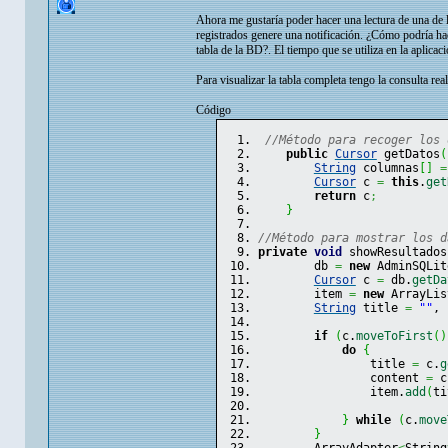
Ahora me gustaría poder hacer una lectura de una de l
registrados genere una notificación. ¿Cómo podría hac
tabla de la BD?. El tiempo que se utiliza en la aplicació
Para visualizar la tabla completa tengo la consulta rea
Código
//Método para recoger los 
public
Cursor
 getDatos
(
String
 columnas
[
]
=
Cursor
 c 
=
this
.
get
return
 c
;
}
//Método para mostrar los d
private
void
 showResultados
        db 
=
new
 AdminSQLit
Cursor
 c 
=
 db.
getDa
        item 
=
new
 ArrayLis
String
 title 
=
""
, 
if
(
c.
moveToFirst
(
)
do
{
                title 
=
 c.
g
                content 
=
 c
                item.
add
(
ti
}
while
(
c.
move
}