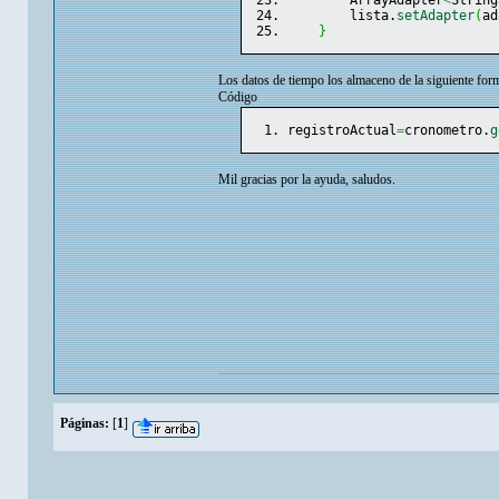
        ArrayAdapter
<
String
        lista.
setAdapter
(
ad
}
Los datos de tiempo los almaceno de la siguiente for
Código
registroActual
=
cronometro.
g
Mil gracias por la ayuda, saludos.
Páginas:
[
1
]