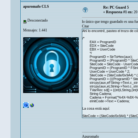
apuromafo CLS
Re: PC Guard 5
«
Respuesta #1 en:
20 
Desconectado
lo único que tengo guardado es una fue
Citar
Mensajes: 1.441
Ahí lo encontré, pasteo el trozo de có
/*
EAX = ProgramID
EDX = SiteCode
EBX = UserCode
*/
ProgramID = StrToHex(aux);
ProgramID = (ProgramID ^ SiteCo
SiteCode = SiteCode - UserCode
ProgramID = (ProgramID ^ FString
UserCode = UserCode * 2;
SiteCode = (SiteCode/0x9A4) * (
ProgramID = (((ProgramID ^ Site
strcpy(aux,eFString->Text.c_str
strcpy(aux,eLString->Text.c_str(
TVarRec sd[] = {(int)LString,(int)P
String Cadena;
Cadena = Format("%4X-%8X-%4X
eInitCode->Text = Cadena;
La cosa está aquí:
SiteCode = (SiteCode/0x9A4) * (Sit
Apuromafo