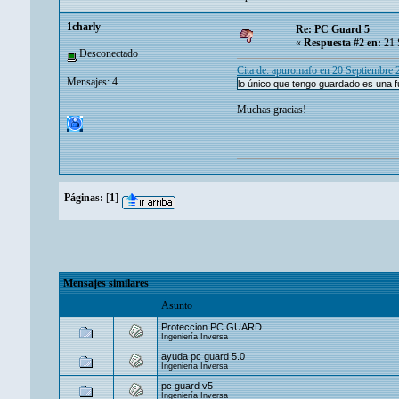
1charly
Re: PC Guard 5
«
Respuesta #2 en:
21 
Desconectado
Cita de: apuromafo en 20 Septiembre
Mensajes: 4
lo único que tengo guardado es una f
Muchas gracias!
Páginas:
[
1
]
Mensajes similares
Asunto
Proteccion PC GUARD
Ingeniería Inversa
ayuda pc guard 5.0
Ingeniería Inversa
pc guard v5
Ingeniería Inversa