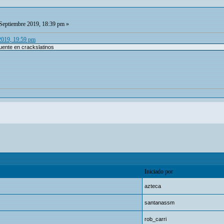
Septiembre 2019, 18:39 pm »
 2019, 19:59 pm
uente en crackslatinos
Iniciado por
azteca
santanassm
rob_carri