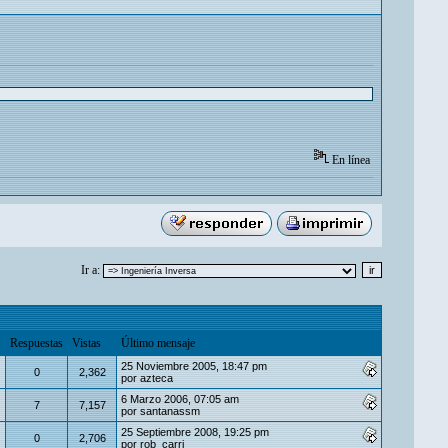
En línea
Ir a:
Respuestas
Vistas
Último mensaje
25 Noviembre 2005, 18:47 pm
0
2,362
por
azteca
6 Marzo 2006, 07:05 am
7
7,157
por
santanassm
25 Septiembre 2008, 19:25 pm
0
2,706
por
rob_carri