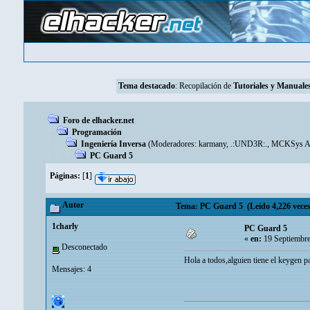
Tema destacado
: Recopilación de
Tutoriales y Manuales
Foro de elhacker.net
Programación
Ingeniería Inversa
(Moderadores:
karmany
,
.:UND3R:.
,
MCKSys Ar
PC Guard 5
Páginas:
[
1
]
Autor
Tema: PC Guard 5 (Leído 4,226 veces
1charly
PC Guard 5
«
en:
19 Septiembre
Desconectado
Hola a todos,alguien tiene el keygen p
Mensajes: 4