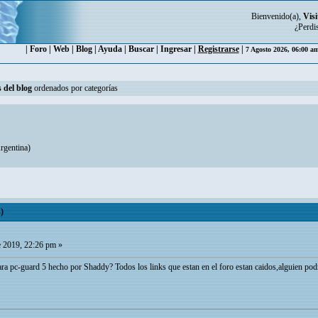
Bienvenido(a),
Visi
¿Perdi
|
Foro
|
Web
|
Blog
|
Ayuda
|
Buscar
|
Ingresar
|
Registrarse
|
7 Agosto 2026, 06:00 a
 del blog
ordenados por categorías
gentina
)
)
 2019, 22:26 pm »
ara pc-guard 5 hecho por Shaddy? Todos los links que estan en el foro estan caidos,alguien pod