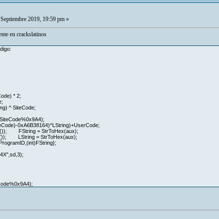
Septiembre 2019, 19:59 pm »
nte en crackslatinos
digo:
de) * 2;
;
) ^ SiteCode;
SiteCode%0x9A4);
Code)-0xA6B38164)^LString)+UserCode;
()); FString = StrToHex(aux);
)); LString = StrToHex(aux);
rogramID,(int)FString};
",sd,3);
eCode%0x9A4);