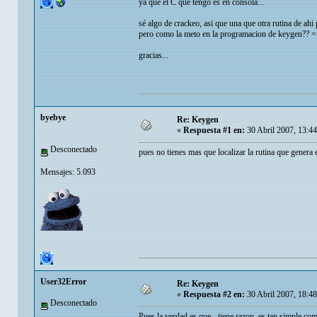
ya que el C que tengo es en consola...
sé algo de crackeo, asi que una que otra rutina de ahi
pero como la meto en la programacion de keygen?? 
gracias...
byebye
Re: Keygen
«
Respuesta #1 en:
30 Abril 2007, 13:4
Desconectado
pues no tienes mas que localizar la rutina que genera e
Mensajes: 5.093
User32Error
Re: Keygen
«
Respuesta #2 en:
30 Abril 2007, 18:4
Desconectado
Pues la verdad es que - tiene razon, es tan simple com