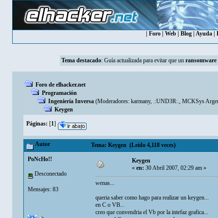
|
Foro
|
Web
|
Blog
|
Ayuda
|
Tema destacado
:
Guía actualizada para evitar que un
ransomware
Foro de elhacker.net
Programación
Ingeniería Inversa
(Moderadores:
karmany
,
.:UND3R:.
,
MCKSys Argen
Keygen
Páginas:
[
1
]
Autor
Tema: Keygen (Leído 4,118 veces)
PoNcHo!!
Keygen
«
en:
30 Abril 2007, 02:29 am »
Desconectado
wenas...
Mensajes: 83
queria saber como hago para realizar un keygen...
en C o VB...
creo que convendria el Vb por la intefaz grafica...