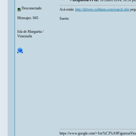
«
Respuesta #1 en:
10 Enero 2014, 16:59 p
Desconectado
Acá están:
http://drivers.softitem.com/search.php
pega
Mensajes: 945
Suerte.
Isla de Margarita /
Venezuela
https://www.google.com/+Jos%C3%A9FigueroaVice