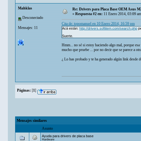
Mahklas
Re: Drivers para Placa Base OEM Asus 
«
Respuesta #2 en:
11 Enero 2014, 03:09 am
Desconectado
Cita de: topomanuel en 10 Enero 2014, 16:59 pm
Mensajes: 11
Acá están:
http://drivers.softitem.com/search.php
pe
Suerte.
Hmm... no sé si estoy haciendo algo mal, porque esa 
mucho que pruebe ... por no decir que se parece a otra
¿ Lo has probado y te ha generado algún link desde d
Páginas:
[
1
]
Mensajes similares
Asunto
Ayuda para drivers de placa base
Hardware