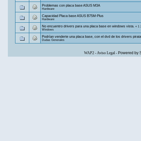
Problemas con placa base ASUS M3A
Hardware
Capacidad Placa base ASUS B75M-Plus
Hardware
No encuentro drivers para una placa base en windows vista.
«
1
Windows
Podrían venderte una placa base, con el dvd de los drivers pirat
Dudas Generales
WAP2
-
Aviso Legal
-
Powered by 