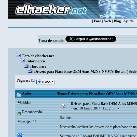
|
Foro
|
Web
|
Blog
|
Ayuda
|
Tema destacado
:
Foro de elhacker.net
Informática
Hardware
Drivers para Placa Base OEM Asus M2NS-NVM/S Boston ( Sock
Páginas:
[
1
]
Autor
Tema: Drivers para Placa Base OEM Asus M2NS-N
Mahklas
Drivers para Placa Base OEM Asus M2NS
«
en:
10 Enero 2014, 15:12 pm »
Desconectado
Saludos
Mensajes: 11
Necesitaba localizar los drivers de la placa base de un
Se trata de un Packard Bell IMEDIA 6201 que vien