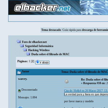
Tema destacado
:
Guía rápida para
descarga de herramie
Foro de elhacker.net
Seguridad Informática
Hacking Wireless
Duda sobre el filtrado de MAC
Páginas:
1
[
2
]
Autor
Tema: Duda sobre el filtrado de MAC 
warcry.
Re: Duda sobre el fi
«
Respuesta #10 en:
2
Desconectado
Cita de: Sh4k4 en 26 Marzo 2017, 13
La verdad pura y llana es que depend
Mensajes: 1.004
por favor marca y modelo