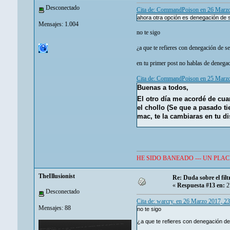
Desconectado
Cita de: CommandPoison en 26 Marzo
ahora otra opción es denegación de s
Mensajes: 1.004
no te sigo
¿a que te refieres con denegación de se
en tu primer post no hablas de denega
Cita de: CommandPoison en 25 Marzo
Buenas a todos,
El otro día me acordé de cu
el chollo (Se que a pasado t
mac, te la cambiaras en tu di
HE SIDO BANEADO --- UN PLAC
TheIllusionist
Re: Duda sobre el fi
«
Respuesta #13 en:
2
Desconectado
Cita de: warcry. en 26 Marzo 2017, 2
Mensajes: 88
no te sigo
¿a que te refieres con denegación de