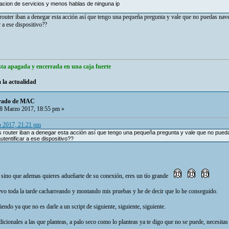
acion de servicios y menos hablas de ninguna ip
s router iban a denegar esta acción así que tengo una pequeña pregunta y vale que no puedas nave
 a ese dispositivo??
ta apagada y encerrada en una caja fuerte
 la actualidad
ltrado de MAC
8 Marzo 2017, 18:55 pm »
 2017, 21:21 pm
los router iban a denegar esta acción así que tengo una pequeña pregunta y vale que no pueda
tentificar a ese dispositivo??
, sino que ademas quieres adueñarte de su conexión, eres un tío grande
levo toda la tarde cacharreando y montando mis pruebas y he de decir que lo he conseguido.
iendo ya que no es darle a un script de siguiente, siguiente, siguiente.
dicionales a las que planteas, a palo seco como lo planteas ya te digo que no se puede, necesita