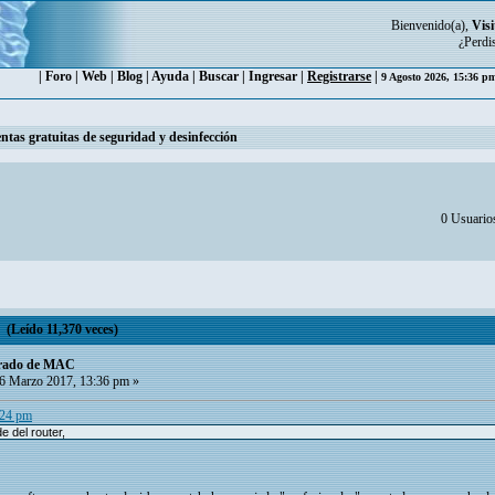
Bienvenido(a),
Visi
¿Perdi
|
Foro
|
Web
|
Blog
|
Ayuda
|
Buscar
|
Ingresar
|
Registrarse
|
9 Agosto 2026, 15:36 
ntas gratuitas de seguridad y desinfección
0 Usuarios
(Leído 11,370 veces)
ltrado de MAC
6 Marzo 2017, 13:36 pm »
:24 pm
e del router,