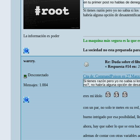
en tu primer post no hablas de deneg
Si tienes razón pero yo no sabia si lo
habría alguna opción de desautentificar
La información es poder
La maquina más segura es la que es
La sociedad no esta preparada para
warcry.
Re: Duda sobre el fi
«
Respuesta #14 en:
2
Desconectado
Cita de: CommandPoison en 27 Marzo
Si tienes razón pero yo no sabia si 
Mensajes: 1.004
no?, no habría alguna opción de desau
eres mi ídolo
con un par, no solo te metes en su red
bueno intrigado por esa posibilidad, l
ahora, hay que saber lo que se esta hac
ademas de contar con otras variables a