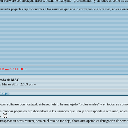
or software con hostapd, airbase, netsh, he manejado "profesionales" y en todos es como he de
 mandar paquetes arp diciéndoles a los usuarios que una ip corresponde a otra mac, no es clonar 
ER ---- SALUDOS
ltrado de MAC
 Marzo 2017, 22:09 pm »
3:36 pm
 por software con hostapd, airbase, netsh, he manejado "profesionales" y en todos es como 
es mandar paquetes arp diciéndoles a los usuarios que una ip corresponde a otra mac, no es c
de
 traspasar en otros routers, pero en el mio no me deja, ahora otra opción es denegación de servic