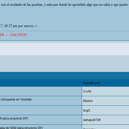
con el resultado de las pruebas, y mira por donde he aprendido algo que no sabia y que puedo 
17, 18:57 pm por warcry.
»
ER ---- SALUDOS
Iniciado por
CrcKr
 búsqueda en Youtube
Eleкtro
itzg3
0W para proyecto DIY
dahapo8728
tada de 50W para proyecto DIY