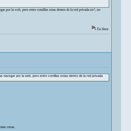
gar por la web, pero entre comillas estas dentro de la red privada no?, no
En línea
s navegar por la web, pero entre comillas estas dentro de la red privada
s mas cosas.