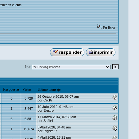
tener en cuenta
En línea
Ir a:
Respuestas
Vistas
Último mensaje
26 Octubre 2010, 03:07 am
5
5,729
por
CrcKr
19 Julio 2012, 01:46 am
1
3,447
por
Eleкtro
17 Marzo 2014, 07:59 am
6
6,881
por
Sh4k4
5 Abril 2026, 04:48 am
1
19,674
por
Pilgrim27
4 Abril 2026, 13:21 pm