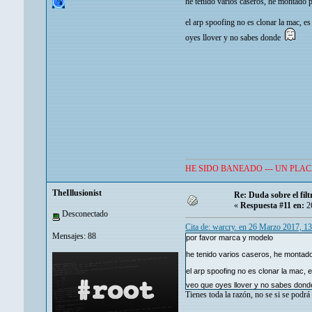
he tenido varios caseros, he montado p
el arp spoofing no es clonar la mac, es
oyes llover y no sabes donde
HE SIDO BANEADO --- UN PLAC
TheIllusionist
Re: Duda sobre el fi
«
Respuesta #11 en:
26
Desconectado
Cita de: warcry. en 26 Marzo 2017, 1
Mensajes: 88
por favor marca y modelo
he tenido varios caseros, he montado
el arp spoofing no es clonar la mac, 
veo que oyes llover y no sabes don
Tienes toda la razón, no se si se podrá