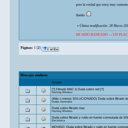
pero la verdad que estoy muy contento 
thanks
«
Última modificación: 28 Marzo 20
HE SIDO BANEADO --- UN PLAC
Páginas:
1
[
2
]
Mensajes similares
Asunto
[?] Filtrado MAC & Duda sobre red [?]
Hacking Wireless
(Más o menos SOLUCIONADO) Duda sobre filtrado de
Dudas Generales
Duda sobre filtrado mac
Hacking Wireless
Duda sobre filtrado y ruido en fuente conmutada de 5
Electrónica
MOVIDO: Duda sobre filtrado y ruido en fuente conmu