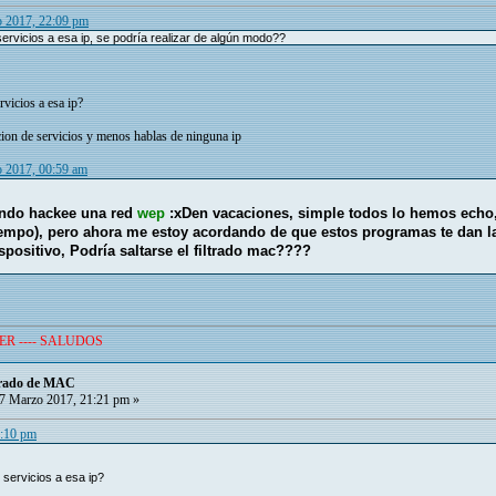
 2017, 22:09 pm
ervicios a esa ip, se podría realizar de algún modo??
rvicios a esa ip?
cion de servicios y menos hablas de ninguna ip
 2017, 00:59 am
ando hackee una red
wep
:xDen vacaciones, simple todos lo hemos ech
iempo), pero ahora me estoy acordando de que estos programas te dan la 
spositivo, Podría saltarse el filtrado mac????
ER ---- SALUDOS
ltrado de MAC
7 Marzo 2017, 21:21 pm »
3:10 pm
 servicios a esa ip?