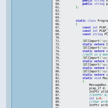
public
string
 u
public
string
 p
}
;
static
class
 Progra
{
const
int
 PCAP_
const
int
 PCAP_
const
string
 PC
[
DllImport
(
"wpc
static
extern
 I
[
DllImport
(
"wpc
static
extern
v
//auth is a man
[
DllImport
(
"wpc
static
extern
i
[
DllImport
(
"wpc
static
extern
i
[
DllImport
(
"wpc
static
extern
v
static
void
 Mai
{
                MessageBox
.
                pcap_if d
;
                IntPtr alld
//IntPtr d;
int
 i
=
0
;
//char errb
                IntPtr errb