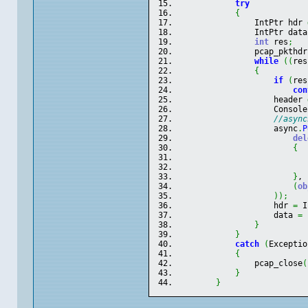
try
{
                IntPtr hdr 
                IntPtr data
int
 res
;
                pcap_pkthdr
while
(
(
res
{
if
(
res
con
                    header 
                    Console
//async
                    async
.
P
del
{
}
,
(
ob
)
)
;
                    hdr 
=
 I
                    data 
=
 
}
}
catch
(
Exceptio
{
                pcap_close
(
}
}