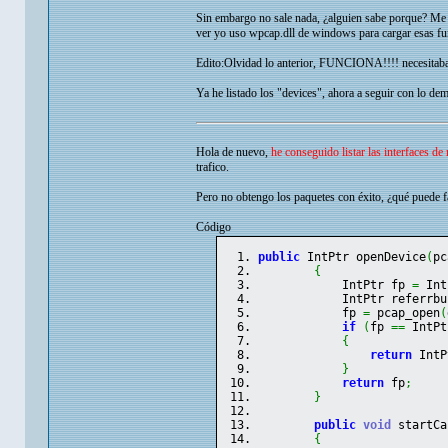
Sin embargo no sale nada, ¿alguien sabe porque? Me 
ver yo uso wpcap.dll de windows para cargar esas fun
Edito:Olvidad lo anterior, FUNCIONA!!!! necesitaba
Ya he listado los "devices", ahora a seguir con lo d
Hola de nuevo,
he conseguido listar las interfaces de 
trafico.
Pero no obtengo los paquetes con éxito, ¿qué puede 
Código
public
 IntPtr openDevice
(
pc
{
            IntPtr fp 
=
 Int
            IntPtr referrbu
            fp 
=
 pcap_open
(
if
(
fp 
==
 IntPt
{
return
 IntP
}
return
 fp
;
}
public
void
 startCa
{