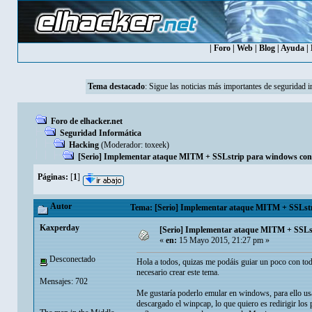
|
Foro
|
Web
|
Blog
|
Ayuda
|
Tema destacado
:
Sigue las noticias más importantes de seguridad i
Foro de elhacker.net
Seguridad Informática
Hacking
(Moderador:
toxeek
)
[Serio] Implementar ataque MITM + SSLstrip para windows con
Páginas:
[
1
]
Autor
Tema: [Serio] Implementar ataque MITM + SSLstr
Kaxperday
[Serio] Implementar ataque MITM + SSLs
«
en:
15 Mayo 2015, 21:27 pm »
Desconectado
Hola a todos, quizas me podáis guiar un poco con tod
necesario crear este tema.
Mensajes: 702
Me gustaría poderlo emular en windows, para ello usa
descargado el winpcap, lo que quiero es redirigir los