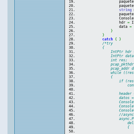
                    paquete
                    paquete
string
 
                    paquete
                    Console
                    hdr 
=
 I
                    data 
=
 
}
}
catch
{
}
/*try
            {
                IntPtr hdr 
                IntPtr data
                int res;
                pcap_pkthdr
                pcap_addr d
                while ((res
                {
                    if (res
                        con
                    header 
                    datos =
                    Console
                    Console
                    Console
                    //async
                    async.P
                        del
                        {
                           