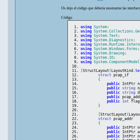
Os dejo el código que debería mostrarme las interfaces
Código
using
System
;
using
System.Collections.Ge
using
System.Text
;
using
System.Diagnostics
;
using
System.Runtime.Intero
using
System.Windows.Forms
;
using
System.Drawing
;
using
System.IO
;
using
System.ComponentModel
[
StructLayout
(
LayoutKind
.
Se
struct
 pcap_if
{
public
 IntPtr n
public
string
 n
public
string
 d
public
 pcap_add
public
int
 flag
}
[
StructLayout
(
Layou
struct
 pcap_addr
{
public
 IntPtr n
public
 IntPtr a
public
 IntPtr n