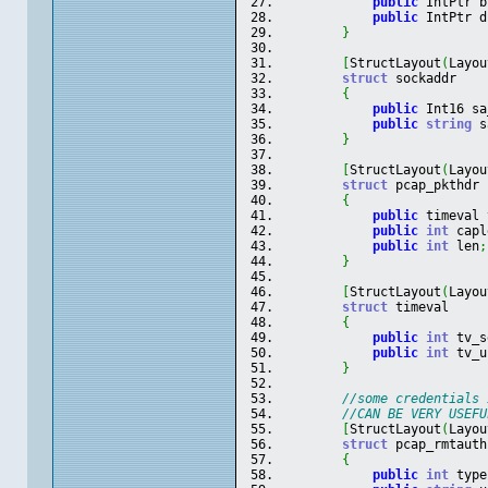
public
 IntPtr b
public
 IntPtr d
}
[
StructLayout
(
Layou
struct
 sockaddr
{
public
 Int16 sa
public
string
 s
}
[
StructLayout
(
Layou
struct
 pcap_pkthdr
{
public
 timeval 
public
int
 capl
public
int
 len
;
}
[
StructLayout
(
Layou
struct
 timeval
{
public
int
 tv_s
public
int
 tv_u
}
//some credentials 
//CAN BE VERY USEFU
[
StructLayout
(
Layou
struct
 pcap_rmtauth
{
public
int
 type