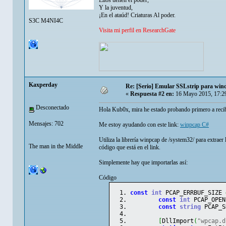
Ellos tienen el poder,
Y la juventud,
¡En el ataúd! Criaturas Al poder.
S3C M4NI4C
Visita mi perfil en ResearchGate
Kaxperday
Re: [Serio] Emular SSLstrip para wi
«
Respuesta #2 en:
16 Mayo 2015, 17:2
Desconectado
Hola Kub0x, mira he estado probando primero a recib
Mensajes: 702
Me estoy ayudando con este link:
winpcap C#
Utiliza la librería winpcap de /system32/ para extraer
The man in the Middle
código que está en el link.
Simplemente hay que importarlas así:
Código
const
int
 PCAP_ERRBUF_SIZE 
const
int
 PCAP_OPEN
const
string
 PCAP_S
[
DllImport
(
"wpcap.d