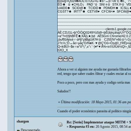
b}òü╬×Q024♣­AÖL½TÛG<G◄6~↔p↑<Ã' E ♣b.¸ 
ÈÓ☻ ☺ ♦CHLO↨ PAD '☺ SNI ¤☺ STK Þ☺ 
UAID0☻ SCID@☻ TCIDD☻ PDMDH☻ ICSLL
CGST?☻ IRTT"☻ CETV8♥ CFCW<♥ SFCW@♥ ----------
--------------------------------------------------------------
--------------------------------------------------------------
--------------------------------------------------------------
--------------------------------------------------------------
-----------------------------------------clients1.
ÁÈ.CDJ1L<þ^ÒÖjQ0249YùS@÷þÉ{&éçä\qÿUY"ÖQZ
<a°?«®§hBFÊ☻XÃ{L►bd AESGm Chrome/42.0.2
¡bu¶ßÀèsë♂-äªå"çltBgÚÄ?H☺ C255'N^»8ò☺²↕
J?c½,'Õ↔âo~µåç'O/N♠K·▼@Ç'Oò÷Òsd©¸ƒRÈj×ùpl
Q<kBÚ\~$e♀w"ö'³¡",±°↕`-}♦º▼Å%<s©ÙÍÛé½Ql¬¸
hXO_X
Ahora a ver si alguien me ayuda me gustaría filtrar
red, tengo que saber cuales filtrar y cuales enciar al ssl
Poco a poco, pero con mas ayuda y codigo sería mas f
Saludos!!
«
Última modificación: 18 Mayo 2015, 01:36 am p
Cuando el poder económico parasita al político ningún
shargon
Re: [Serio] Implementar ataque MITM + 
«
Respuesta #3 en:
20 Agosto 2015, 08:54 a
Desconectado