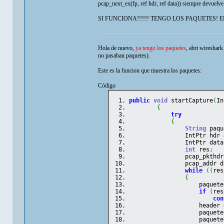
pcap_next_ex(fp, ref hdr, ref data)) siempre devuelv
SI FUNCIONA!!!!!! TENGO LOS PAQUETES! 
Hola de nuevo,
ya tengo los paquetes
, abri wireshar
no pasaban paquetes).
Este es la funcion que muestra los paquetes:
Código
public
void
 startCapture
(
In
{
try
{
String
 paqu
                IntPtr hdr 
                IntPtr data
int
 res
;
                pcap_pkthdr
                pcap_addr d
while
(
(
res
{
                    paquete
if
(
res
con
                    header 
                    paquete
                    paquete