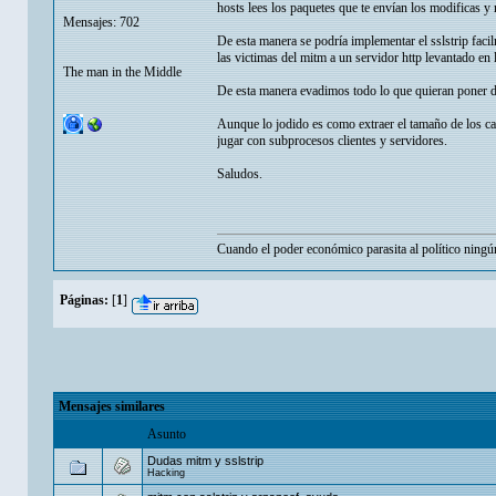
hosts lees los paquetes que te envían los modificas y 
Mensajes: 702
De esta manera se podría implementar el sslstrip facil
las victimas del mitm a un servidor http levantado en
The man in the Middle
De esta manera evadimos todo lo que quieran poner 
Aunque lo jodido es como extraer el tamaño de los c
jugar con subprocesos clientes y servidores.
Saludos.
Cuando el poder económico parasita al político ningún
Páginas:
[
1
]
Mensajes similares
Asunto
Dudas mitm y sslstrip
Hacking