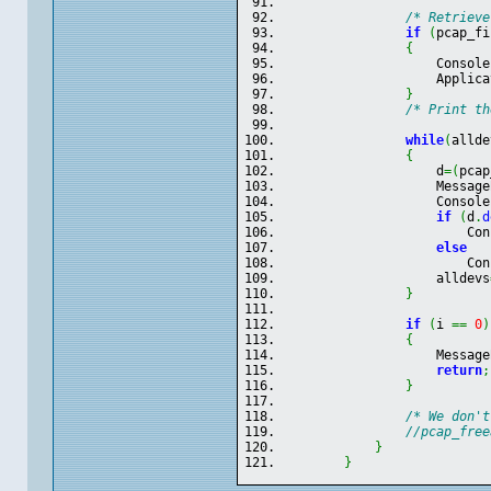
/* Retrieve
if
(
pcap_fi
{
                    Console
                    Applica
}
/* Print th
while
(
allde
{
                    d
=
(
pcap
                    Message
                    Console
if
(
d
.
d
                        Con
else
                        Con
                    alldevs
}
if
(
i 
==
0
)
{
                    Message
return
;
}
/* We don't
//pcap_free
}
}