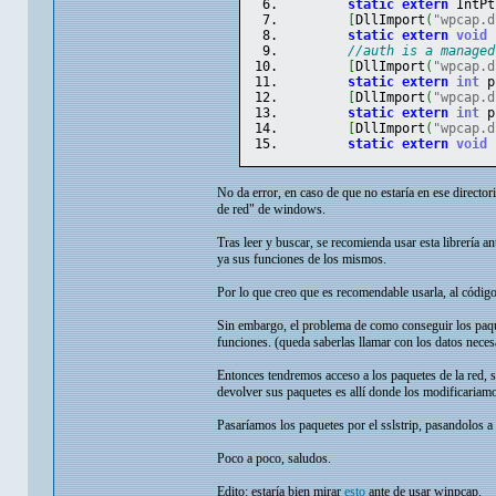
static
extern
 IntPt
[
DllImport
(
"wpcap.d
static
extern
void
 
//auth is a managed
[
DllImport
(
"wpcap.d
static
extern
int
 p
[
DllImport
(
"wpcap.d
static
extern
int
 p
[
DllImport
(
"wpcap.d
static
extern
void
 
No da error, en caso de que no estaría en ese directori
de red" de windows.
Tras leer y buscar, se recomienda usar esta librería a
ya sus funciones de los mismos.
Por lo que creo que es recomendable usarla, al código
Sin embargo, el problema de como conseguir los paque
funciones. (queda saberlas llamar con los datos neces
Entonces tendremos acceso a los paquetes de la red, 
devolver sus paquetes es allí donde los modificariamo
Pasaríamos los paquetes por el sslstrip, pasandolos 
Poco a poco, saludos.
Edito: estaría bien mirar
esto
ante de usar winpcap.