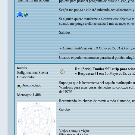
The man in the Middle
py2exe para pasar el programa de Moxie a .exe, y no 
Según me ponga a ello iré subiendo actualizaciones y
Si alguien quiere ayudarme a alcanzar este objetivo y 
cuando me ponga a ello actualizaré mis avances en es
Saludos.
«
Última modificación: 18 Mayo 2015, 01:43 am p
Cuando el poder económico parasita al político ningún
kub0x
Re: [Serio] Emular SSLstrip para wi
Enlightenment Seeker
«
Respuesta #1 en:
15 Mayo 2015, 22:5
Colaborador
Supongo que la herramienta del capitán marlinspike 
Desconectado
Windows para estas cosas, de hecho no conozco softwa
de HSTS.
Mensajes: 1.486
Recomiendo las charlas de moxie a todo el mundo, u
Saludos.
Viejos siempre viejos,