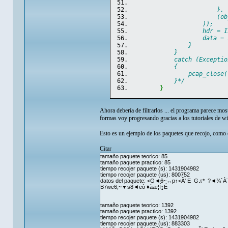
                           
                        },
                        (ob
                    ));
                    hdr = I
                    data = 
                }
            }
            catch (Exceptio
            {
                pcap_close(
            }*/
}
Ahora debería de filtrarlos ... el programa parece mo
formas voy progresando gracias a los tutoriales de w
Esto es un ejemplo de los paquetes que recojo, como e
Citar
tamaño paquete teorico: 85
tamaño paquete practico: 85
tiempo recojer paquete (s): 1431904982
tiempo recojer paquete (us): 800752
datos del paquete: <G◄6~↔p↑<Ã' E G♫* ?◄
B7wë6;~▼s8◄eò ♦àæ¦Í↨­É
tamaño paquete teorico: 1392
tamaño paquete practico: 1392
tiempo recojer paquete (s): 1431904982
tiempo recojer paquete (us): 883303