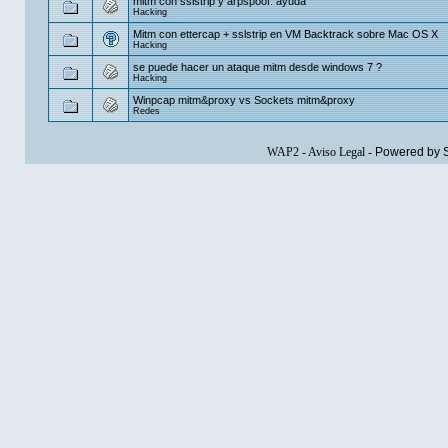
mitm con sslstrip y arpspoof. ayuda
Hacking
Mitm con ettercap + sslstrip en VM Backtrack sobre Mac OS X
Hacking
se puede hacer un ataque mitm desde windows 7 ?
Hacking
Winpcap mitm&proxy vs Sockets mitm&proxy
Redes
WAP2
-
Aviso Legal
-
Powered by 