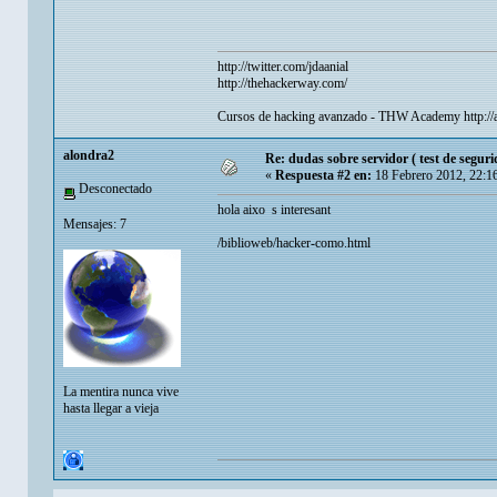
http://twitter.com/jdaanial
http://thehackerway.com/
Cursos de hacking avanzado - THW Academy
http:
alondra2
Re: dudas sobre servidor ( test de seguri
«
Respuesta #2 en:
18 Febrero 2012, 22:1
Desconectado
hola aixo s interesant
Mensajes: 7
/biblioweb/hacker-como.html
La mentira nunca vive
hasta llegar a vieja