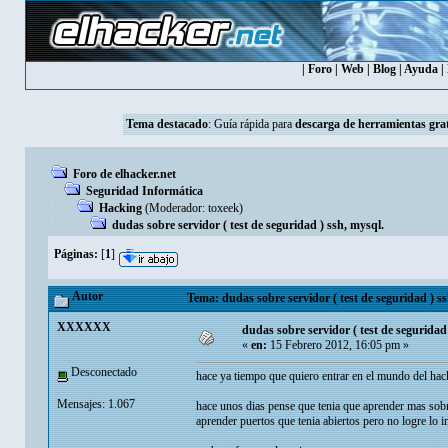
|
Foro
|
Web
|
Blog
|
Ayuda
|
Tema destacado
:
Guía rápida para
descarga de herramientas grat
Foro de elhacker.net
Seguridad Informática
Hacking
(Moderador:
toxeek
)
dudas sobre servidor ( test de seguridad ) ssh, mysql.
Páginas:
[
1
]
Autor
Tema: dudas sobre servidor ( test de seguridad ) ss
XXXXXX
dudas sobre servidor ( test de seguridad
«
en:
15 Febrero 2012, 16:05 pm »
Desconectado
hace ya tiempo que quiero entrar en el mundo del hac
Mensajes: 1.067
hace unos dias pense que tenia que aprender mas sobr
aprender puertos que tenia abiertos pero no logre lo i