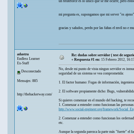
un bruteforce es lo unico que se me ocurre, pero esto
mi pregunta es, supongamos que mi server "es ajeno" 
gracias y saludos, perdn por las faltas el mvil no e m
adastra
Re: dudas sobre servidor ( test de seguri
Endless Learner
«
Respuesta #1 en:
15 Febrero 2012, 16:1
Ex-Staff
No, desde mi punto de vista ningun servidor es inmune
Desconectado
seguridad de un sistema se vea comprometida:
Mensajes: 885
1. El factor humano: Fugas de información, ingeniera s
2. El software propiamente dicho: Bugs, vulnerabilidad
http://thehackerway.com/
Si quieres comenzar en el mundo del hacking, te reco
1. Comenzar a entender como funcionan las personas 
http://www.social-engineer.org/framework/Social_
2. Comenzar a entender como funcionan los ordernador
etc.
Aunque la segunda parezca la parte más "fuerte" el fa