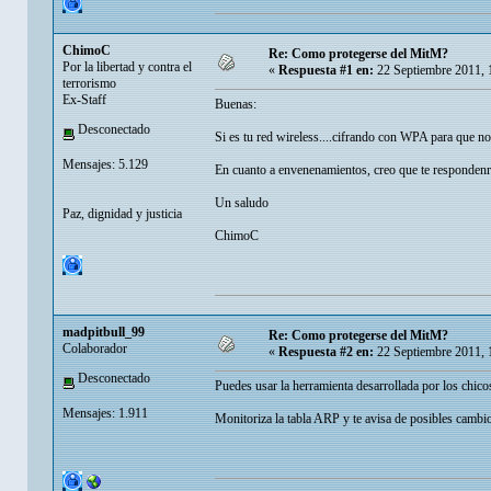
ChimoC
Re: Como protegerse del MitM?
Por la libertad y contra el
«
Respuesta #1 en:
22 Septiembre 2011, 
terrorismo
Ex-Staff
Buenas:
Desconectado
Si es tu red wireless....cifrando con WPA para que no
Mensajes: 5.129
En cuanto a envenenamientos, creo que te respondenr
Un saludo
Paz, dignidad y justicia
ChimoC
madpitbull_99
Re: Como protegerse del MitM?
Colaborador
«
Respuesta #2 en:
22 Septiembre 2011, 
Desconectado
Puedes usar la herramienta desarrollada por los chic
Mensajes: 1.911
Monitoriza la tabla ARP y te avisa de posibles cambi