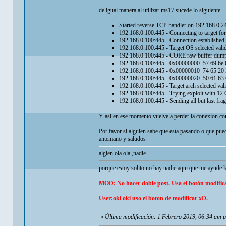
de igual manera al utilizar ms17 sucede lo siguiente
Started reverse TCP handler on 192.168.0.2
192.168.0.100:445 - Connecting to target for 
192.168.0.100:445 - Connection established f
192.168.0.100:445 - Target OS selected val
192.168.0.100:445 - CORE raw buffer dump
192.168.0.100:445 - 0x00000000 57 69 6e 
192.168.0.100:445 - 0x00000010 74 65 20 3
192.168.0.100:445 - 0x000000
192.168.0.100:445 - Target arch selected va
192.168.0.100:445 - Trying exploit with 12
192.168.0.100:445 - Sending all but last fra
Y asi en ese momento vuelve a perder la conexion con 
Por favor si alguien sabe que esta pasando o que pue
antemano y saludos
algien ola ola ,nadie
porque estoy solito no hay nadie aqui que me ayude la
MOD: No hacer doble post. Usa el botón modifica
User:oki oki uso el boton de modificar xD.
«
Última modificación: 1 Febrero 2019, 06:34 am 