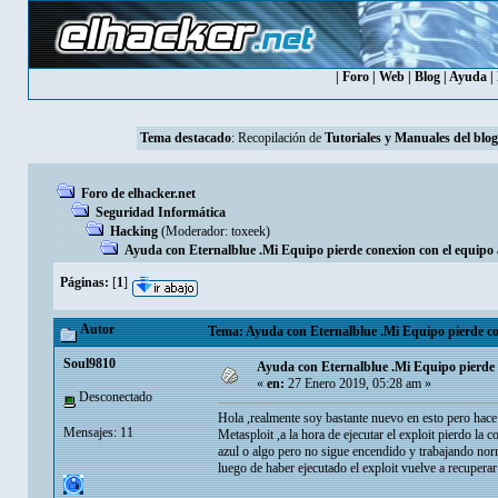
|
Foro
|
Web
|
Blog
|
Ayuda
|
Tema destacado
: Recopilación de
Tutoriales y Manuales del blog
Foro de elhacker.net
Seguridad Informática
Hacking
(Moderador:
toxeek
)
Ayuda con Eternalblue .Mi Equipo pierde conexion con el equipo
Páginas:
[
1
]
Autor
Tema: Ayuda con Eternalblue .Mi Equipo pierde con
Soul9810
Ayuda con Eternalblue .Mi Equipo pierde 
«
en:
27 Enero 2019, 05:28 am »
Desconectado
Hola ,realmente soy bastante nuevo en esto pero hace
Mensajes: 11
Metasploit ,a la hora de ejecutar el exploit pierdo la 
azul o algo pero no sigue encendido y trabajando no
luego de haber ejecutado el exploit vuelve a recupera