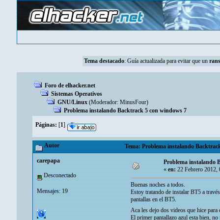
Tema destacado
:
Guía actualizada para evitar que un
ran
Foro de elhacker.net
Sistemas Operativos
GNU/Linux
(Moderador:
MinusFour
)
Problema instalando Backtrack 5 con windows 7
Páginas:
[
1
]
Autor
Tema: Problema instalando Backtrack
carepapa
Problema instalando 
«
en:
22 Febrero 2012, 
Desconectado
Buenas noches a todos.
Mensajes: 19
Estoy tratando de instalar BT5 a travé
pantallas en el BT5.
Aca les dejo dos videos que hice para
El primer pantallazo azul esta bien, n