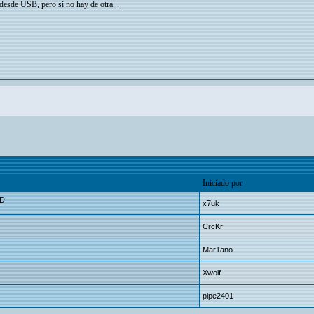
 desde USB, pero si no hay de otra...
Iniciado por
HD
x7uk
CrcKr
Mar1ano
Xwolf
pipe2401