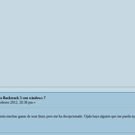
do Backtrack 5 con windows 7
ebrero 2012, 20:38 pm »
enía muchas ganas de usar linux pero me ha decepcionado. Ojala haya alguien que me pueda ay