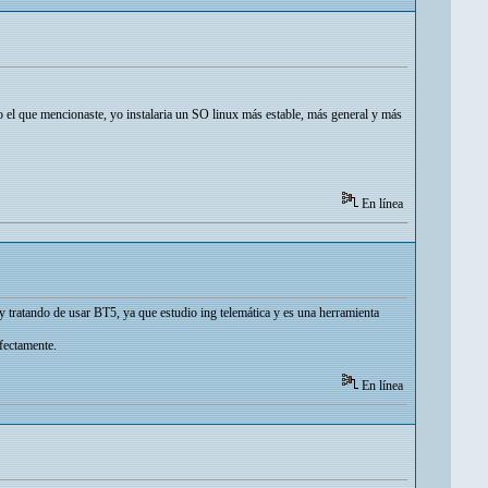
 el que mencionaste, yo instalaria un SO linux más estable, más general y más
En línea
toy tratando de usar BT5, ya que estudio ing telemática y es una herramienta
fectamente.
En línea