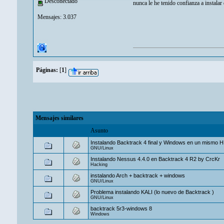
Desconectado
nunca le he tenido confianza a instalar
Mensajes: 3.037
Páginas:
[
1
]
Mensajes similares
Asunto
Instalando Backtrack 4 final y Windows en un mismo 
GNU/Linux
Instalando Nessus 4.4.0 en Backtrack 4 R2 by CrcKr
Hacking
instalando Arch + backtrack + windows
GNU/Linux
Problema instalando KALI (lo nuevo de Backtrack )
GNU/Linux
backtrack 5r3-windows 8
Windows