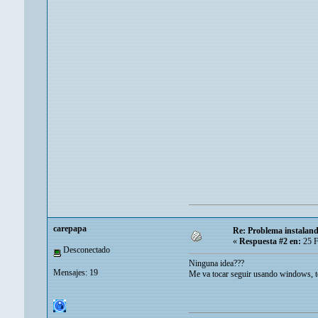
carepapa
Re: Problema instalan
«
Respuesta #2 en:
25 F
Desconectado
Ninguna idea???
Mensajes: 19
Me va tocar seguir usando windows, t