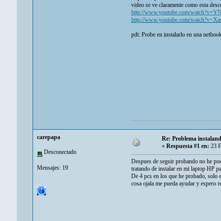
video se ve claramente como esta desco
http://www.youtube.com/watch?v=Y
http://www.youtube.com/watch?v=
pdt: Probe en instalarlo en una netboo
carepapa
Re: Problema instalan
«
Respuesta #1 en:
23 F
Desconectado
Despues de seguir probando no he podi
Mensajes: 19
tratando de instalar en mi laptop HP p
De 4 pcs en los que he probado, solo 
cosa ojala me pueda ayudar y espero r