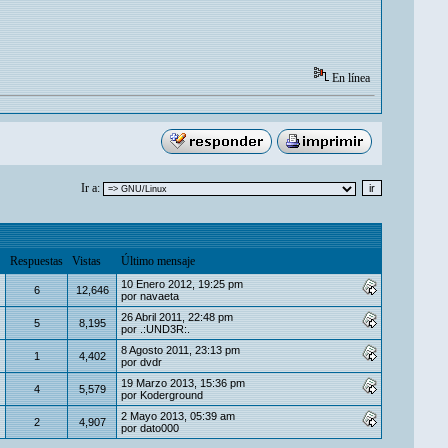
En línea
Ir a:
Respuestas
Vistas
Último mensaje
10 Enero 2012, 19:25 pm
6
12,646
por
navaeta
26 Abril 2011, 22:48 pm
5
8,195
por
.:UND3R:.
8 Agosto 2011, 23:13 pm
1
4,402
por
dvdr
19 Marzo 2013, 15:36 pm
4
5,579
por
Koderground
2 Mayo 2013, 05:39 am
2
4,907
por
dato000