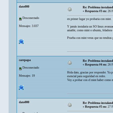
dato000
Re: Problema instalan
«
Respuesta #3 en:
26 F
Desconectado
en primer lugar yo probaria con mint.
Mensajes: 3.037
Y jamás instalaria un SO linux avanza
amable, como mint o ubuntu, feladora 
Prueba con mint veras que no tendras
carepapa
Re: Problema instalan
«
Respuesta #4 en:
26 F
Desconectado
Hola dato, gracias por responder. Ya pr
Mensajes: 19
esencial para seguridad en redes.
Voy a probar con el mint haber como m
dato000
Re: Problema instalan
«
Respuesta #5 en:
27 F