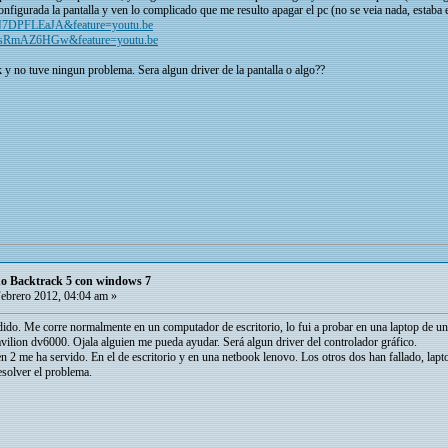
nfigurada la pantalla y ven lo complicado que me resulto apagar el pc (no se veia nada, estaba 
N7DPFLEaJA&feature=youtu.be
XasRmAZ6HGw&feature=youtu.be
k y no tuve ningun problema. Sera algun driver de la pantalla o algo??
do Backtrack 5 con windows 7
ebrero 2012, 04:04 am »
do. Me corre normalmente en un computador de escritorio, lo fui a probar en una laptop de un
avilion dv6000. Ojala alguien me pueda ayudar. Será algun driver del controlador gráfico.
en 2 me ha servido. En el de escritorio y en una netbook lenovo. Los otros dos han fallado, la
esolver el problema.