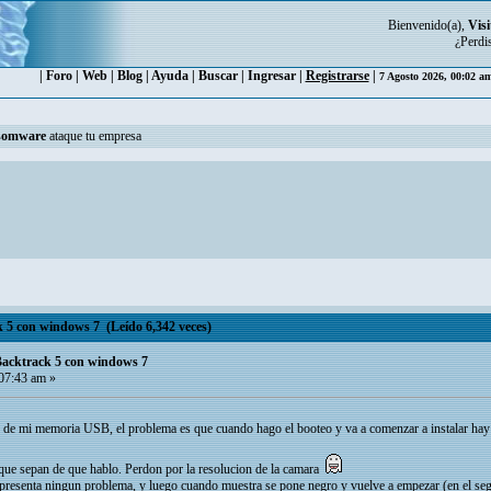
Bienvenido(a),
Visi
¿Perdi
|
Foro
|
Web
|
Blog
|
Ayuda
|
Buscar
|
Ingresar
|
Registrarse
|
7 Agosto 2026, 00:02 a
somware
ataque tu empresa
 5 con windows 7 (Leído 6,342 veces)
Backtrack 5 con windows 7
07:43 am »
s de mi memoria USB, el problema es que cuando hago el booteo y va a comenzar a instalar hay 
 que sepan de que hablo. Perdon por la resolucion de la camara
o presenta ningun problema, y luego cuando muestra se pone negro y vuelve a empezar (en el seg