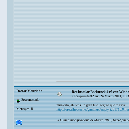
Doctor Mourinho
Re: Instalar Backtrack 4 r2 con Wind
«
Respuesta #2 en:
24 Marzo 2011, 18:
Desconectado
mira esto, ahi tens un gran tuto. seguro que te sirve.
Mensajes: 8
http://foro.elhacker.net/gnulinux/empty-t281715.0.ht
«
Última modificación: 24 Marzo 2011, 18:52 pm 