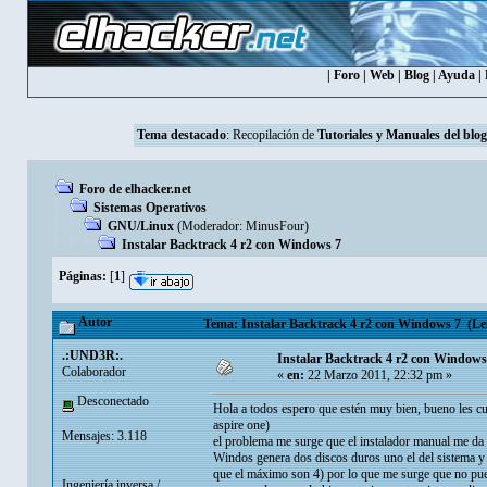
|
Foro
|
Web
|
Blog
|
Ayuda
|
Tema destacado
: Recopilación de
Tutoriales y Manuales del blog
Foro de elhacker.net
Sistemas Operativos
GNU/Linux
(Moderador:
MinusFour
)
Instalar Backtrack 4 r2 con Windows 7
Páginas:
[
1
]
Autor
Tema: Instalar Backtrack 4 r2 con Windows 7 (Leí
.:UND3R:.
Instalar Backtrack 4 r2 con Windows
Colaborador
«
en:
22 Marzo 2011, 22:32 pm »
Desconectado
Hola a todos espero que estén muy bien, bueno les cu
aspire one)
Mensajes: 3.118
el problema me surge que el instalador manual me da 
Windos genera dos discos duros uno el del sistema y 
que el máximo son 4) por lo que me surge que no pue
Ingeniería inversa /