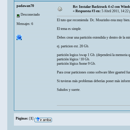
padawan70
Re: Instalar Backtrack 4 r2 con Wind
«
Respuesta #3 en:
5 Abril 2011, 14:22
Desconectado
El tuto que recomienda Dc. Mourinho esta muy bien
Mensajes: 6
El tema es simple.
Debes crear una partición extendida y dentro de la mis
ej. particion ext. 20 Gb.
partición logica /swap 1 Gb. (dependerá la memoria q
partición lógica / 10 Gb.
partición lógica /home 9 Gb.
Para crear particiones como software libre gparted f
Si tuvieras más problemas deberías poner más informa
Saludos y suerte.
Páginas:
[
1
]