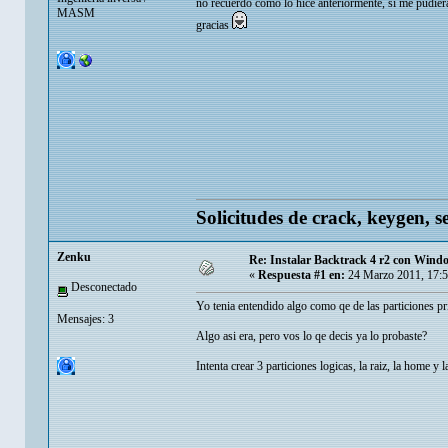
no recuerdo como lo hice anteriormente, si me pudier
MASM
gracias
Solicitudes de crack, keygen, s
Zenku
Re: Instalar Backtrack 4 r2 con Wind
«
Respuesta #1 en:
24 Marzo 2011, 17:
Desconectado
Yo tenia entendido algo como qe de las particiones pr
Mensajes: 3
Algo asi era, pero vos lo qe decis ya lo probaste?
Intenta crear 3 particiones logicas, la raiz, la home y l