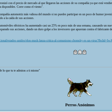
ronizó con el precio de mercado al que llegaron las acciones de su compañía ya que está vendi
ra disponibles. Corre como el viento".
 compañía automotriz más valiosa del mundo si no puedes participar en un poco de humor juvenil
do a la caída de sus acciones.
 automóviles eléctricos ha aumentado casi un 25% en poco más de una semana, causando un nuev
isparado sus acciones, dando un duro golpe a los inversores que apuestan contra el fabricante d
ternacional/estados-unidos/elon-musk-lanza-critica-al-comunismo-chomsky-es-un-virus
tu te admiras a ti mismo"
Perros Anónimos