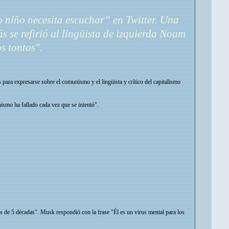
 niño necesita escuchar” en Twitter. Una
 se refirió al lingüista de izquierda Noam
s tontos".
ara expresarse sobre el comunismo y el lingüista y crítico del capitalismo
ismo ha fallado cada vez que se intentó".
de 5 décadas". Musk respondió con la frase "Él es un virus mental para los