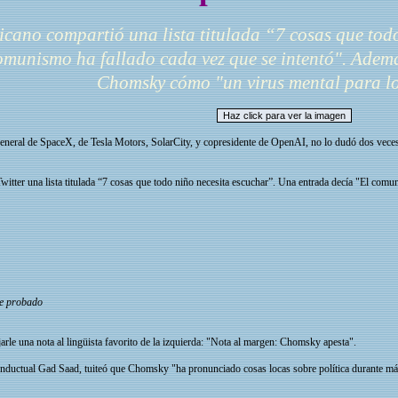
cano compartió una lista titulada “7 cosas que todo
omunismo ha fallado cada vez que se intentó". Además
Chomsky cómo "un virus mental para lo
neral de SpaceX, de Tesla Motors, SolarCity, y copresidente de OpenAI, no lo dudó dos veces p
itter una lista titulada “7 cosas que todo niño necesita escuchar”. Una entrada decía "El comun
ue probado
le una nota al lingüista favorito de la izquierda: "Nota al margen: Chomsky apesta".
ductual Gad Saad, tuiteó que Chomsky "ha pronunciado cosas locas sobre política durante más 