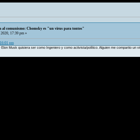
ca al comunismo: Chomsky es "un virus para tontos"
 2020, 17:39 pm »
 16:01 pm
Elon Musk quisiera ser como Ingeniero y como activista/político. Alguien me compartio un v