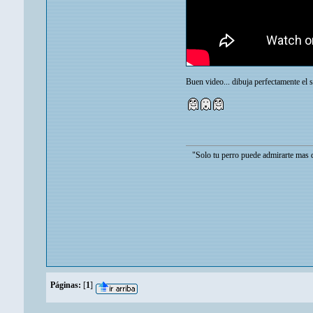
Buen video... dibuja perfectamente el si
"Solo tu perro puede admirarte mas de lo que 
Páginas:
[
1
]