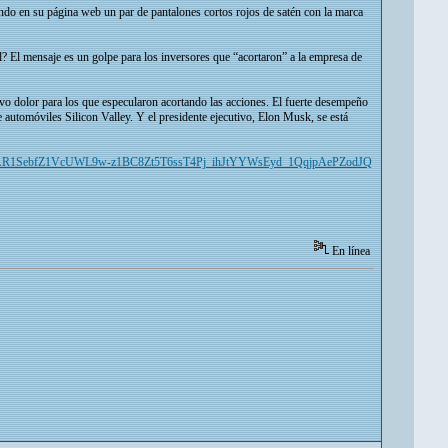
endo en su página web un par de pantalones cortos rojos de satén con la marca
? El mensaje es un golpe para los inversores que “acortaron” a la empresa de
o dolor para los que especularon acortando las acciones. El fuerte desempeño
e automóviles Silicon Valley. Y el presidente ejecutivo, Elon Musk, se está
?fbclid=IwAR1SebfZ1VcUWL9w-z1BC8Zt5T6ssT4Pj_ihJtYYWsEyd_1QqjpAePZodJQ
En línea