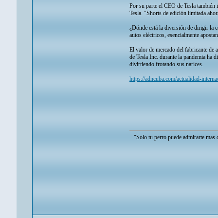
Por su parte el CEO de Tesla también i
Tesla. "Shorts de edición limitada aho
¿Dónde está la diversión de dirigir la
autos eléctricos, esencialmente apostan
El valor de mercado del fabricante de
de Tesla Inc. durante la pandemia ha d
divirtiendo frotando sus narices.
https://adncuba.com/actualidad-in
"Solo tu perro puede admirarte mas de lo que 