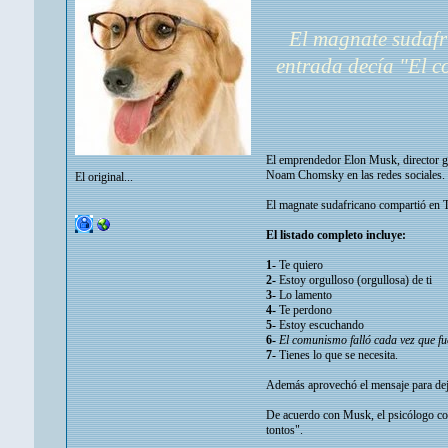
El magnate sudafri
entrada decía "El c
El emprendedor Elon Musk, director ge
Noam Chomsky en las redes sociales.
El original...
El magnate sudafricano compartió en Tw
El listado completo incluye:
1-
Te quiero
2-
Estoy orgulloso (orgullosa) de ti
3-
Lo lamento
4-
Te perdono
5-
Estoy escuchando
6-
El comunismo falló cada vez que f
7-
Tienes lo que se necesita.
Además aprovechó el mensaje para dejar
De acuerdo con Musk, el psicólogo con
tontos".