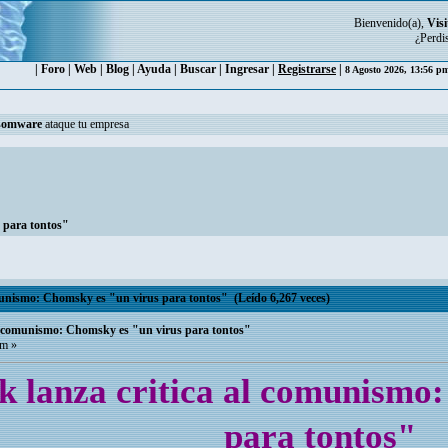
Bienvenido(a),
Visi
¿Perdi
|
Foro
|
Web
|
Blog
|
Ayuda
|
Buscar
|
Ingresar
|
Registrarse
|
8 Agosto 2026, 13:56 
somware
ataque tu empresa
 para tontos"
munismo: Chomsky es "un virus para tontos" (Leído 6,267 veces)
al comunismo: Chomsky es "un virus para tontos"
pm »
 lanza critica al comunismo
para tontos"