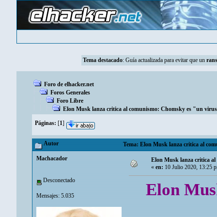
Tema destacado
:
Guía actualizada para evitar que un
ran
Foro de elhacker.net
Foros Generales
Foro Libre
Elon Musk lanza critica al comunismo: Chomsky es "un virus
Páginas:
[
1
]
Autor
Tema: Elon Musk lanza critica al co
Machacador
Elon Musk lanza critica 
«
en:
10 Julio 2020, 13:25 
Desconectado
Elon Musk
Mensajes: 5.035