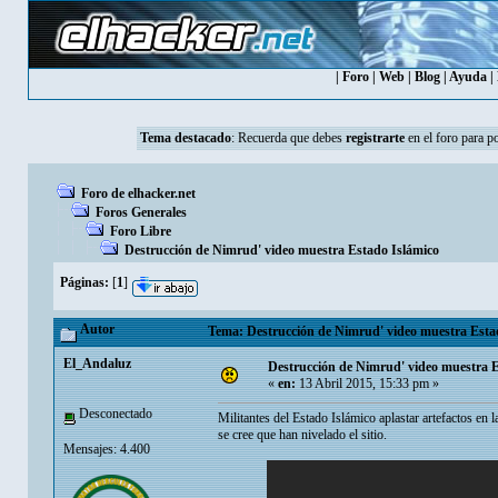
|
Foro
|
Web
|
Blog
|
Ayuda
|
Tema destacado
:
Recuerda que debes
registrarte
en el foro para p
Foro de elhacker.net
Foros Generales
Foro Libre
Destrucción de Nimrud' video muestra Estado Islámico
Páginas:
[
1
]
Autor
Tema: Destrucción de Nimrud' video muestra Estad
El_Andaluz
Destrucción de Nimrud' video muestra E
«
en:
13 Abril 2015, 15:33 pm »
Desconectado
Militantes del Estado Islámico aplastar artefactos en
se cree que han nivelado el sitio.
Mensajes: 4.400