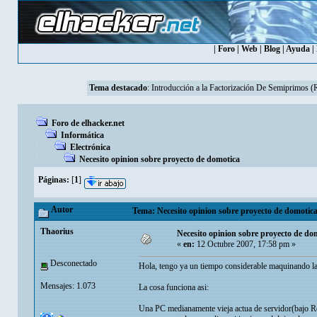
|
Foro
|
Web
|
Blog
|
Ayuda
|
Tema destacado
:
Introducción a la Factorización De Semiprimos 
Foro de elhacker.net
Informática
Electrónica
Necesito opinion sobre proyecto de domotica
Páginas:
[
1
]
Autor
Tema: Necesito opinion sobre proyecto de domotica
Thaorius
Necesito opinion sobre proyecto de do
«
en:
12 Octubre 2007, 17:58 pm »
Desconectado
Hola, tengo ya un tiempo considerable maquinando la
Mensajes: 1.073
La cosa funciona asi:
Una PC medianamente vieja actua de servidor(bajo Re