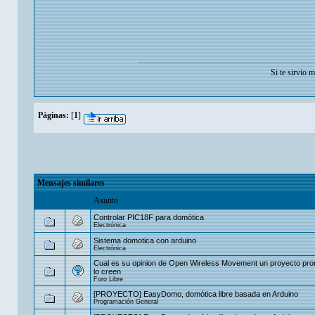
Si te sirvio 
Páginas:
[
1
]
Mensajes similares
Asunto
Controlar PIC18F para domótica
Electrónica
Sistema domotica con arduino
Electrónica
Cual es su opinion de Open Wireless Movement un proyecto pr
lo creen
Foro Libre
[PROYECTO] EasyDomo, domótica libre basada en Arduino
Programación General