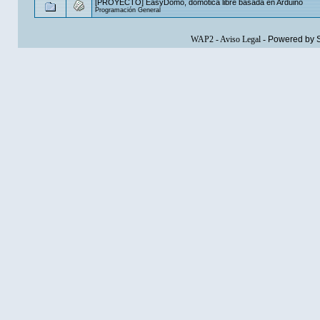
[PROYECTO] EasyDomo, domótica libre basada en Arduino
Programación General
WAP2
-
Aviso Legal
-
Powered by 