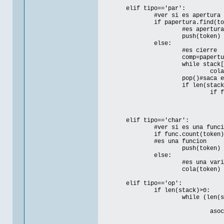
elif tipo=='par':
#ver si es apertura 
if papertura.find(to
#es apertura
push(token)
else:
#es cierre
comp=papertu
while stack[
cola
pop()#saca e
if len(stack
if f
elif tipo=='char':
#ver si es una funci
if func.count(token)
#es una funcion
push(token)
else:
#es una vari
cola(token)
elif tipo=='op':
if len(stack)>0:
while (len(s
asoc