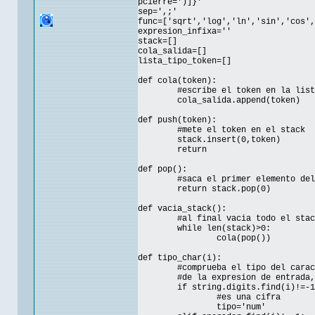
pcierre=')]}'
sep=',;'
func=['sqrt','log','ln','sin','cos',
expresion_infixa=''
stack=[]
cola_salida=[]
lista_tipo_token=[]
def cola(token):
#escribe el token en la list
cola_salida.append(token)
def push(token):
#mete el token en el stack
stack.insert(0,token)
return
def pop():
#saca el primer elemento del
return stack.pop(0)
def vacia_stack():
#al final vacia todo el stac
while len(stack)>0:
cola(pop())
def tipo_char(i):
#comprueba el tipo del carac
#de la expresion de entrada,
if string.digits.find(i)!=-1
#es una cifra
tipo='num'