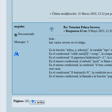
«
Última modificación: 11 Marzo 2010, 13:52 pm 
mcpelos
Re: Notacion Polaca Inversa
«
Respuesta #2 en:
9 Mayo 2023, 11:2
Desconectado
hola :
Mensajes: 1
hay varios errores en el código.
En la función "infixa_a_tokens()", la variable "tipo" n
En el condicional "while stack[0]<>comp:", la compa
En el condicional "if papertura.find(token)!=-1:", la 
En el mismo condicional, el método "push" se llama 
En el mismo condicional, la condición "if func.count(
está vacía.
En el condicional "if len(stack)>0:", la condición no e
En el mismo condicional, la llamada a la función "pop"
Páginas:
[
1
]