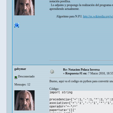
notación postfixa.
Lo adjunto y propongo la realización del programa en 
aprendiendo actualmente.
Algoritmo para N.P.I.
http://es.wikipedia.org/
gabymar
Re: Notacion Polaca Inversa
«
Respuesta #1 en:
7 Marzo 2010, 18:5
Desconectado
Bueno, aqui va el codigo en python para convertir una
Mensajes: 12
Código:
import string
precedencia={'+':1,'-':1,'*':2,'/':2
asociativo={'+':'i','-':'i','*':'i',
operador='+-*/^'
papertura='([{'