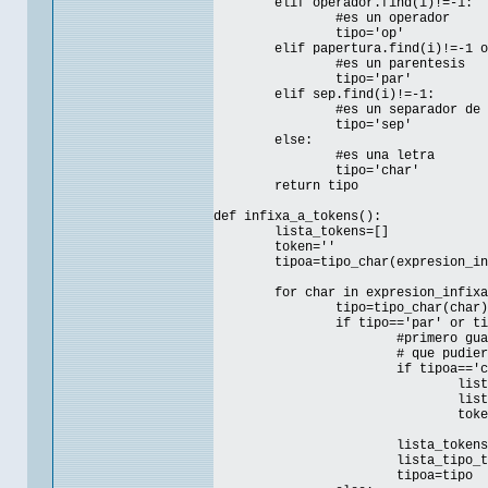
elif operador.find(i)!=-1:
#es un operador
tipo='op'
elif papertura.find(i)!=-1 o
#es un parentesis
tipo='par'
elif sep.find(i)!=-1:
#es un separador de 
tipo='sep'
else:
#es una letra
tipo='char'
return tipo
def infixa_a_tokens():
lista_tokens=[]
token=''
tipoa=tipo_char(expresion_in
for char in expresion_infixa
tipo=tipo_char(char)
if tipo=='par' or ti
#primero gua
# que pudier
if tipoa=='c
list
list
toke
lista_tokens
lista_tipo_t
tipoa=tipo