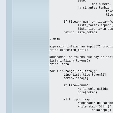
else:
#es numero, 
#y si antes tambien 
toke
tipo
if tipoa=='num' or tipoa=='c
lista_tokens.append(
lista_tipo_token.app
return lista_tokens
# MAIN
expresion_infixa=raw_input("Introduz
print expresion_infixa
#buscamos los tokens que hay en infi
lista=infixa_a_tokens()
print lista
for i in range(len(lista)):
tipo=lista_tipo_token[i]
token=lista[i]
if tipo=='num':
#a la cola salida
cola(token)
elif tipo=='sep':
#separador de parame
while stack[0]!='(':
cola(pop())