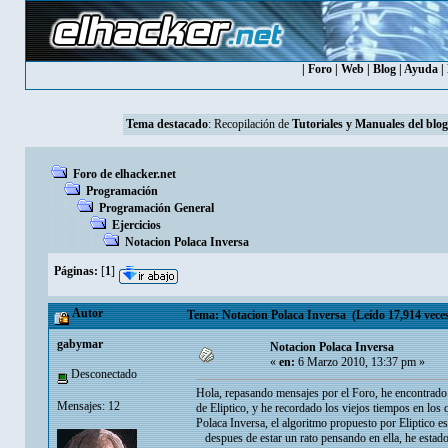
|
Foro
|
Web
|
Blog
|
Ayuda
|
Tema destacado
: Recopilación de
Tutoriales y Manuales del blog
Foro de elhacker.net
Programación
Programación General
Ejercicios
Notacion Polaca Inversa
Páginas:
[
1
]
Autor
Tema: Notacion Polaca Inversa (Leído 17,914 vece
gabymar
Notacion Polaca Inversa
«
en:
6 Marzo 2010, 13:37 pm »
Desconectado
Hola, repasando mensajes por el Foro, he encontrado
Mensajes: 12
de Eliptico, y he recordado los viejos tiempos en los
Polaca Inversa, el algoritmo propuesto por Eliptico e
despues de estar un rato pensando en ella, he estado