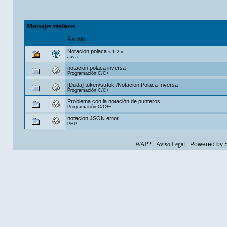
Mensajes similares
Asunto
Notacion polaca
«
1
2
»
Java
notación polaca inversa
Programación C/C++
[Duda] token/strtok /Notacion Polaca Inversa
Programación C/C++
Problema con la notación de punteros
Programación C/C++
notacion JSON error
PHP
WAP2
-
Aviso Legal
-
Powered by 