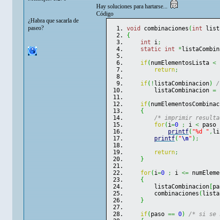
Hay soluciones para hartarse...
Código
¿Habra que sacarla de
paseo?
void
 combinaciones
(
int
 list
{
int
 i
;
static
int
*
listaCombin
if
(
numElementosLista 
<
 
return
;
if
(
!
listaCombinacion
)
/
        listaCombinacion 
=
if
(
numElementosCombinac
{
/* imprimir resulta
for
(
i
=
0
;
 i 
<
 paso 
printf
(
"%d "
,
li
printf
(
"
\n
"
)
;
return
;
}
for
(
i
=
0
;
 i 
<=
 numEleme
{
        listaCombinacion
[
pa
        combinaciones
(
lista
}
if
(
paso 
==
0
)
/* si se 