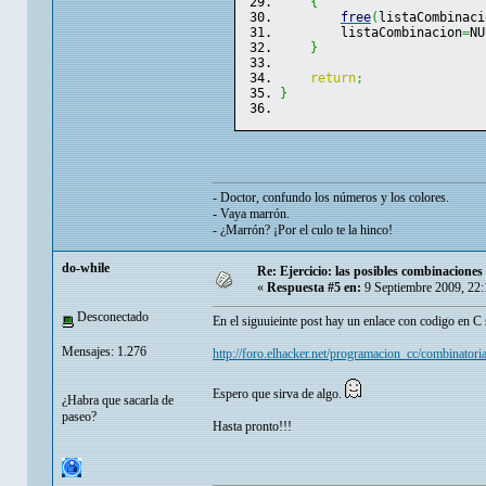
{
free
(
listaCombinaci
        listaCombinacion
=
NU
}
return
;
}
- Doctor, confundo los números y los colores.
- Vaya marrón.
- ¿Marrón? ¡Por el culo te la hinco!
do-while
Re: Ejercicio: las posibles combinaciones
«
Respuesta #5 en:
9 Septiembre 2009, 22
Desconectado
En el siguuieinte post hay un enlace con codigo en C 
Mensajes: 1.276
http://foro.elhacker.net/programacion_cc/combinator
Espero que sirva de algo.
¿Habra que sacarla de
paseo?
Hasta pronto!!!