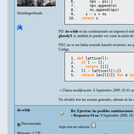
      nps 
=
 ps
[
:
]
      nps.
append
(
e
)
      ns.
append
(
nps
)
Shrödingerificado
    s 
=
 s + ns
return
 s
PD:
do-while
en las combnaciones no importa el orde
ghastlyX
sí, también lo puedes ver como la unión de 
PD2: no se me había ocurrido hacerlo recursivo, no q
Código
def
 lattice
(
l
)
:
if
 l 
==
[
]
:
return
[
[
]
]
  ll 
=
 lattice
(
l
[
1
:
]
)
return
[
e+
[
l
[
0
]
]
for
 e 
in
«
Última modificación: 6 Septiembre 2009, 03:01 
No olvidéis leer las
normas generales
, además de las 
do-while
Re: Ejercicio: las posibles combinaciones
«
Respuesta #4 en:
9 Septiembre 2009, 18
Desconectado
Aqui esta mi solucion.
Mensajes: 1.276