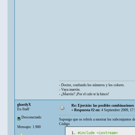
- Doctor, confundo los números y los colores.
- Vaya marrón.
- ¿Marrón? ¡Por el culo te la hinco!
ghastlyX
Re: Ejercicio: las posibles combinaciones
Ex-Staff
«
Respuesta #2 en:
4 Septiembre 2009, 17
Desconectado
Supongo que os referís a mostrar los subconjuntos d
Código
Mensajes: 1.900
#include <iostream>