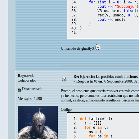
for
(
int
 i 
=
0
;
 i 
<=
 n
;
cout
<<
"Subconjunt
        VB usado
(
n, 
false
)
;
        rec
(
v, usado, 
0
, 
0
,
cout
<<
 endl
;
}
}
Un saludo de ghastlyX
Ragnarok
Re: Ejercicio: las posibles combinaciones
Colaborador
«
Respuesta #3 en:
6 Septiembre 2009, 02:
Desconectado
Bueno, el problema que quería resolver era más compl
ya he hecho, pero como es una restricción que no ha
Mensajes: 4.590
normal, es decir, almacenando resultados parciales ha
Código
def
 lattice
(
l
)
:
  s 
=
[
[
]
]
for
 e 
in
 l:
    ns 
=
[
]
for
 ps 
in
 s: