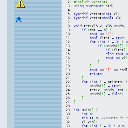
#include <vector>
using
namespace
 std
;
typedef
 vector
<
int
>
 VI
;
typedef
 vector
<
bool
>
 VB
;
void
 rec
(
VI
&
 v, VB
&
 usado, 
if
(
cnt 
==
 n
)
{
cout
<<
"{"
;
bool
 first 
=
true
;
for
(
int
 i 
=
0
;
 i 
<
if
(
usado
[
i
]
)
{
if
(
first
)
 
else
cout
<
cout
<<
 v
[
i
}
}
cout
<<
"}"
<<
 endl
return
;
}
for
(
int
 i 
=
 primero
;
 i
        usado
[
i
]
=
true
;
        rec
(
v, usado, cnt 
+
        usado
[
i
]
=
false
;
}
}
int
 main
(
)
{
int
 n
;
cin
>>
 n
;
//numero de e
    VI v
(
n
)
;
for
(
int
 i 
=
0
;
 i 
<
 n
;