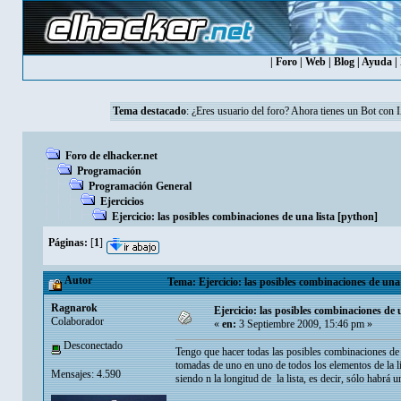
|
Foro
|
Web
|
Blog
|
Ayuda
|
Tema destacado
: ¿Eres usuario del foro? Ahora tienes un Bot con 
Foro de elhacker.net
Programación
Programación General
Ejercicios
Ejercicio: las posibles combinaciones de una lista [python]
Páginas:
[
1
]
Autor
Tema: Ejercicio: las posibles combinaciones de una 
Ragnarok
Ejercicio: las posibles combinaciones de 
Colaborador
«
en:
3 Septiembre 2009, 15:46 pm »
Desconectado
Tengo que hacer todas las posibles combinaciones de 
tomadas de uno en uno de todos los elementos de la li
Mensajes: 4.590
siendo n la longitud de la lista, es decir, sólo habrá