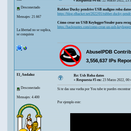
«
Respuesta #4 en:
22 Marzo 2022, 23:
Desconectado
Rubber Ducky pendrive USB maligno roba dato
https://blog.elhacker.net/2022/01/rubber-ducky-pend
Mensajes: 21.667
Cómo crear un USB Keylogger/Stealer para recu
https://hackpuntes.com/como-crear-un-usb-keyloggers
La libertad no se suplica,
se conquista
El_Andaluz
Re: Usb Roba datos
«
Respuesta #5 en:
23 Marzo 2022, 00:
Desconectado
Si te das una vuelta por You tube te puedes encontra
Mensajes: 4.400
Por ejemplo este: