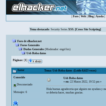
|
Foro
|
Web
|
Blog
|
Ayuda
|
Tema destacado
:
Security Series.
XSS. [Cross Site Scripting]
Foro de elhacker.net
Foros Generales
Dudas Generales
(Moderador:
engel lex
)
Usb Roba datos
Páginas:
[
1
]
Autor
Tema: Usb Roba datos (Leído 8,623 veces)
Conocido
Usb Roba datos
«
en:
22 Marzo 2022, 19:52 pm »
Desconectado
Hola buenas agradeceria que alguien me ayudara y me 
Mensajes: 6
se deberia hacer, muchas gracias.