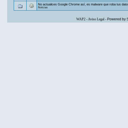
No actualices Google Chrome así, es malware que roba tus dato
Noticias
WAP2
-
Aviso Legal
-
Powered by 