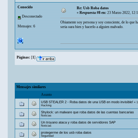
Conocido
Re: Usb Roba datos
«
Respuesta #8 en:
23 Marzo 2022, 12:
Desconectado
Obiamente soy persona y soy consciente, de lo que ha
Mensajes: 6
seria oara bien y hacerlo a alguien malvado.
Páginas:
[
1
]
Mensajes similares
Asunto
USB STEALER 2 - Roba datos de una USB en modo invisible!
«
1
Hacking
Shylock: un malware que roba datos de las cuentas bancarias
Noticias
Un troyano ataca y roba datos de servidores SAP
Noticias
protegerme de los usb roba datos
Seguridad