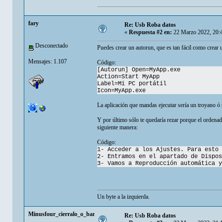
fary
Re: Usb Roba datos
«
Respuesta #2 en:
22 Marzo 2022, 20:
Desconectado
Puedes crear un autorun, que es tan fácil como crear
Mensajes: 1.107
Código:
[Autorun] Open=MyApp.exe
Action=Start MyApp
Label=Mi PC portátil
Icon=MyApp.exe
La aplicación que mandas ejecutar sería un troyano ó 
Y por último sólo te quedaría rezar porque el ordenad
siguiente manera:
Código:
1- Acceder a los Ajustes. Para esto 
2- Entramos en el apartado de Dispos
3- Vamos a Reproducción automática y
Un byte a la izquierda.
Minusfour_cierralo_o_baneamefull
Re: Usb Roba datos