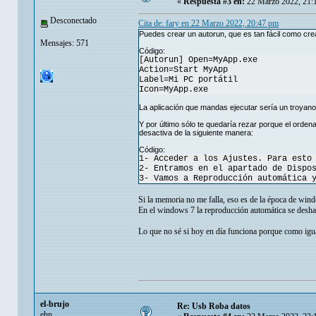
«
Respuesta #3 en:
22 Marzo 2022, 21:
Desconectado
Cita de: fary en 22 Marzo 2022, 20:47 pm
Puedes crear un autorun, que es tan fácil como cre
Mensajes: 571
Código:
[Autorun] Open=MyApp.exe
Action=Start MyApp
Label=Mi PC portátil
Icon=MyApp.exe
La aplicación que mandas ejecutar sería un troyano 
Y por último sólo te quedaría rezar porque el orden
desactiva de la siguiente manera:
Código:
1- Acceder a los Ajustes. Para esto
2- Entramos en el apartado de Dispo
3- Vamos a Reproducción automática 
Si la memoria no me falla, eso es de la época de wi
En el windows 7 la reproducción automática se deshab
Lo que no sé si hoy en día funciona porque como igua
el-brujo
Re: Usb Roba datos
ehn