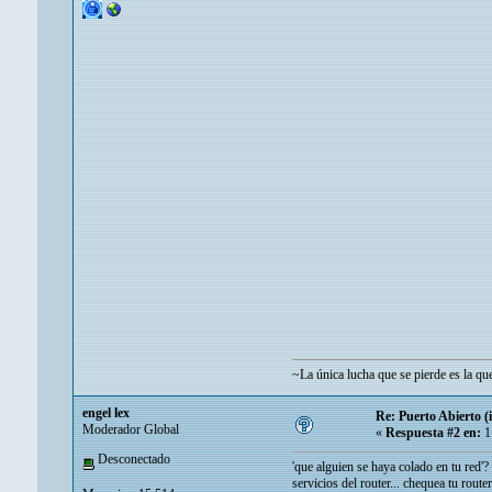
~La única lucha que se pierde es la q
engel lex
Re: Puerto Abierto (
Moderador Global
«
Respuesta #2 en:
1
Desconectado
'que alguien se haya colado en tu red'
servicios del router... chequea tu rout