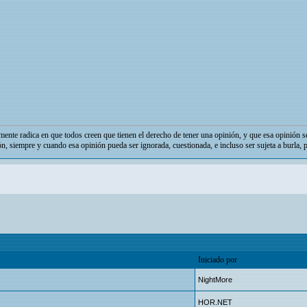
mente radica en que todos creen que tienen el derecho de tener una opinión, y que esa opinión s
ón, siempre y cuando esa opinión pueda ser ignorada, cuestionada, e incluso ser sujeta a burla, 
Iniciado por
NightMore
HOR.NET