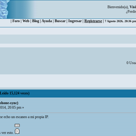
Bienvenido(a),
Visi
¿Perdi
|
Foro
|
Web
|
Blog
|
Ayuda
|
Buscar
|
Ingresar
|
Registrarse
|
7 Agosto 2026, 20:36 
0 Usua
Leído 15,124 veces)
iphone-sync)
2014, 20:05 pm »
e echo un escaneo a mi propia IP.
s ver esto.