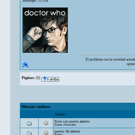
Mensajes: 15.514
El problema con la sociedad actual
opini
Páginas:
[
1
]
Mensajes similares
Asunto
Error con puerto abierto
Dudas Generales
puerto: 80 abierto
Redes