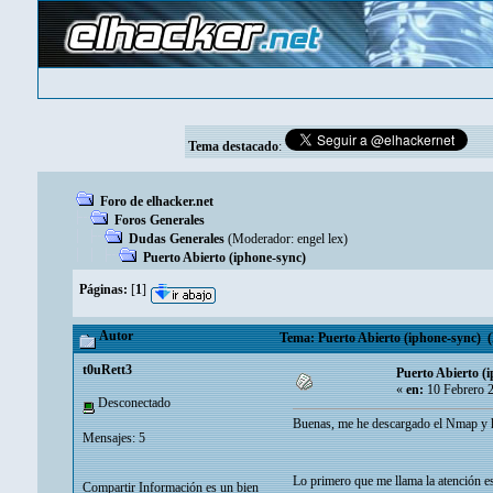
Tema destacado
:
Foro de elhacker.net
Foros Generales
Dudas Generales
(Moderador:
engel lex
)
Puerto Abierto (iphone-sync)
Páginas:
[
1
]
Autor
Tema: Puerto Abierto (iphone-sync) (
t0uRett3
Puerto Abierto (
«
en:
10 Febrero 
Desconectado
Buenas, me he descargado el Nmap y h
Mensajes: 5
Lo primero que me llama la atención e
Compartir Información es un bien