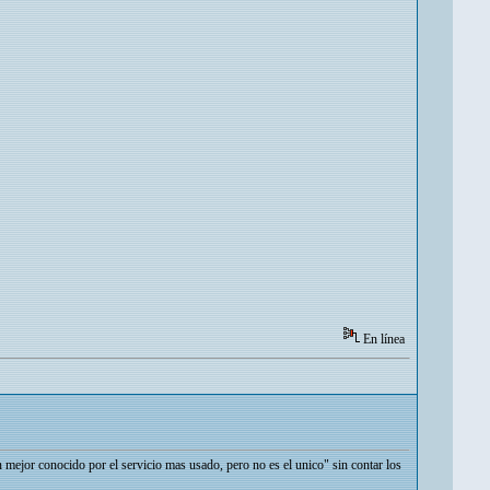
En línea
 mejor conocido por el servicio mas usado, pero no es el unico" sin contar los