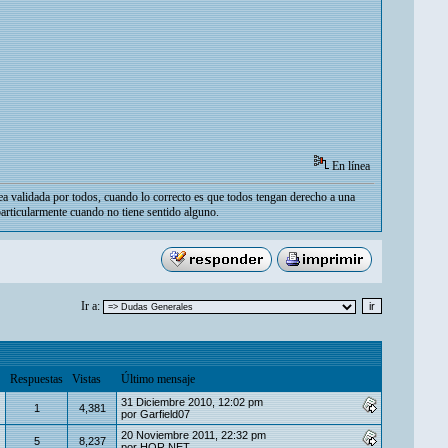
En línea
ea validada por todos, cuando lo correcto es que todos tengan derecho a una
particularmente cuando no tiene sentido alguno.
Ir a:
Respuestas
Vistas
Último mensaje
31 Diciembre 2010, 12:02 pm
1
4,381
por
Garfield07
20 Noviembre 2011, 22:32 pm
5
8,237
por
HOR.NET