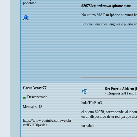
poderoso.
62078/tcp unknown iphone-sync
No utilizo MAC ni Iphone ni nunca he 
Por que demonios tengo este puerto abi
GreenArrow77
Re: Puerto Abierto (
«
Respuesta #1 en:
1
Desconectado
hola T0uRett3,
Mensajes: 13
el puerto 62078, corresponde al iphone
en un dispositivo de tu red, ya que dic
https://www.youtube.com/watch?
v=IlY9C6pzxKc
un saludo!