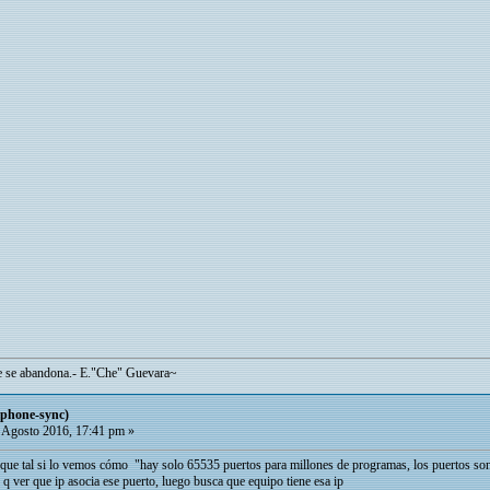
ue se abandona.- E."Che" Guevara~
iphone-sync)
 Agosto 2016, 17:41 pm »
? que tal si lo vemos cómo "hay solo 65535 puertos para millones de programas, los puertos son
er q ver que ip asocia ese puerto, luego busca que equipo tiene esa ip