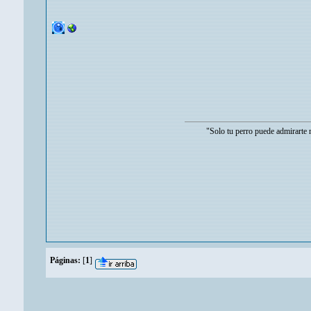
"Solo tu perro puede admirarte mas d
Páginas:
[
1
]