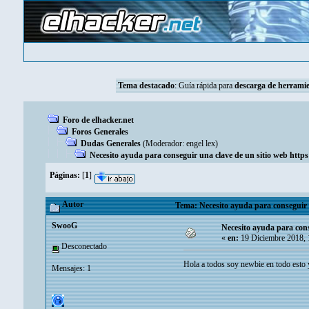
Tema destacado
:
Guía rápida para
descarga de herramie
Foro de elhacker.net
Foros Generales
Dudas Generales
(Moderador:
engel lex
)
Necesito ayuda para conseguir una clave de un sitio web https
Páginas:
[
1
]
Autor
Tema: Necesito ayuda para conseguir u
SwooG
Necesito ayuda para cons
«
en:
19 Diciembre 2018, 
Desconectado
Hola a todos soy newbie en todo esto 
Mensajes: 1