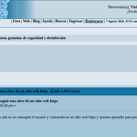
Bienvenido(a),
Visi
¿Perdi
|
Foro
|
Web
|
Blog
|
Ayuda
|
Buscar
|
Ingresar
|
Registrarse
|
7 Agosto 2026, 07:51 a
ntas gratuitas de seguridad y desinfección
na clave de un sitio web https (Leído 3,414 veces)
eguir una clave de un sitio web https
16:44 pm »
y aún no se conseguir el usuario y contraseña en un sitio web https y quisiera aprender para p