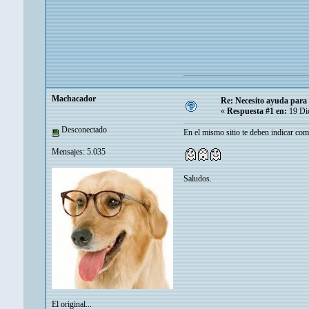
Machacador
Re: Necesito ayuda para 
«
Respuesta #1 en:
19 Dic
Desconectado
En el mismo sitio te deben indicar como
Mensajes: 5.035
Saludos.
El original...