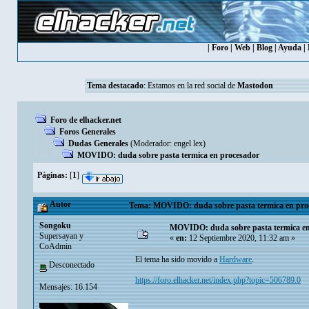
|
Foro
|
Web
|
Blog
|
Ayuda
|
Tema destacado
: Estamos en la red social de
Mastodon
Foro de elhacker.net
Foros Generales
Dudas Generales
(Moderador:
engel lex
)
MOVIDO: duda sobre pasta termica en procesador
Páginas:
[
1
]
Autor
Tema: MOVIDO: duda sobre pasta termica en proc
Songoku
MOVIDO: duda sobre pasta termica en
Supersayan y
«
en:
12 Septiembre 2020, 11:32 am »
CoAdmin
El tema ha sido movido a
Hardware
.
Desconectado
https://foro.elhacker.net/index.php?topic=506789.0
Mensajes: 16.154