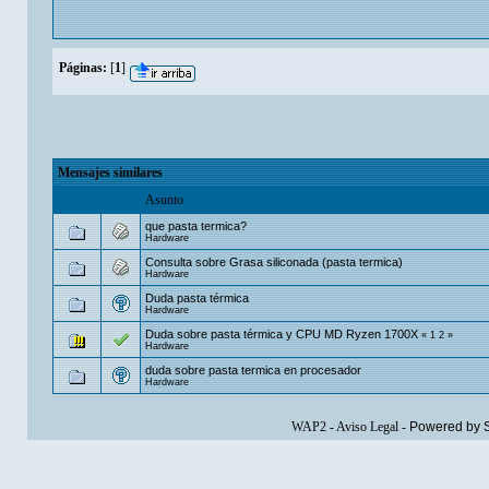
Páginas:
[
1
]
Mensajes similares
Asunto
que pasta termica?
Hardware
Consulta sobre Grasa siliconada (pasta termica)
Hardware
Duda pasta térmica
Hardware
Duda sobre pasta térmica y CPU MD Ryzen 1700X
«
1
2
»
Hardware
duda sobre pasta termica en procesador
Hardware
WAP2
-
Aviso Legal
-
Powered by 