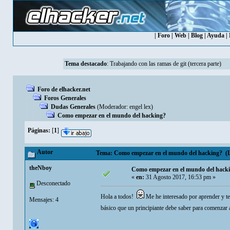
|
Foro
|
Web
|
Blog
|
Ayuda
|
Tema destacado
:
Trabajando con las ramas de git (tercera parte)
Foro de elhacker.net
Foros Generales
Dudas Generales
(Moderador:
engel lex
)
Como empezar en el mundo del hacking?
Páginas:
[
1
]
Autor
Tema: Como empezar en el mundo del hacking? (Le
theNboy
Como empezar en el mundo del hack
«
en:
31 Agosto 2017, 16:53 pm »
Desconectado
Hola a todos!
Me he interesado por aprender y t
Mensajes: 4
básico que un principiante debe saber para comenzar