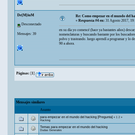
De{M}iuM
Re: Como empezar en el mundo del h
«
Respuesta #4 en:
31 Agosto 2017, 19
Desconectado
en su día yo comencé (hace ya bastantes años) descarg
Mensajes: 39
nomenclaturas y buscando bastante por los buscadores
polvo y trasteando. luego aprendí a programar y lo de
90 a ahora.
Páginas:
[
1
]
Mensajes similares
Asunto
para empezar en el mundo del hacking [Pregunta]
«
1
2
»
Hacking
Temas para empezar en el mundo del hacking
Dudas Generales