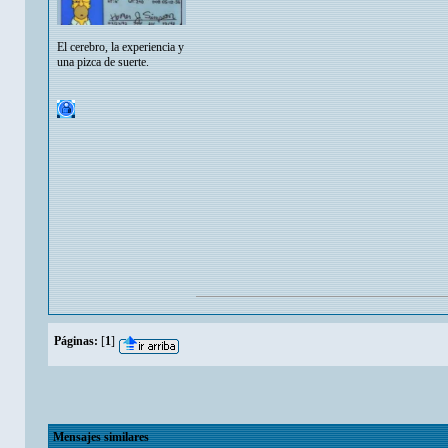
El cerebro, la experiencia y
una pizca de suerte.
Páginas:
[
1
]
Mensajes similares