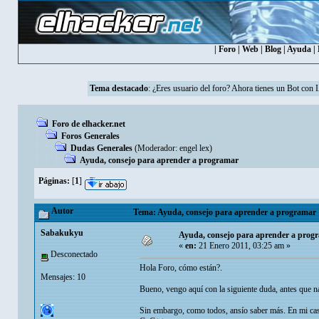
|
Foro
|
Web
|
Blog
|
Ayuda
|
Tema destacado
: ¿Eres usuario del foro? Ahora tienes un Bot con 
Foro de elhacker.net
Foros Generales
Dudas Generales
(Moderador:
engel lex
)
Ayuda, consejo para aprender a programar
Páginas:
[
1
]
Autor
Tema: Ayuda, consejo para aprender a programar 
Sabakukyu
Ayuda, consejo para aprender a prog
«
en:
21 Enero 2011, 03:25 am »
Desconectado
Hola Foro, cómo están?.
Mensajes: 10
Bueno, vengo aquí con la siguiente duda, antes que 
Sin embargo, como todos, ansío saber más. En mi 