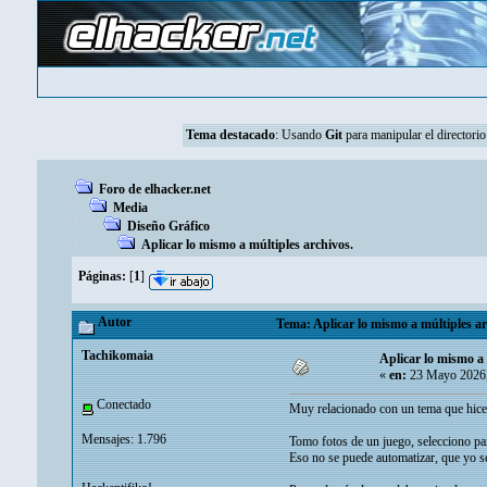
Tema destacado
:
Usando
Git
para manipular el directorio
Foro de elhacker.net
Media
Diseño Gráfico
Aplicar lo mismo a múltiples archivos.
Páginas:
[
1
]
Autor
Tema: Aplicar lo mismo a múltiples ar
Tachikomaia
Aplicar lo mismo a 
«
en:
23 Mayo 2026,
Conectado
Muy relacionado con un tema que hice 
Mensajes: 1.796
Tomo fotos de un juego, selecciono pa
Eso no se puede automatizar, que yo s