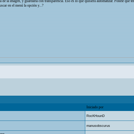
a de la imagen, y guardarla con transparencia. Eso es lo que quisiera automatizar. Ponele que te
uscar en el menú la opción y...?
Iniciado por
RocKHounD
manusobscurus
mpp