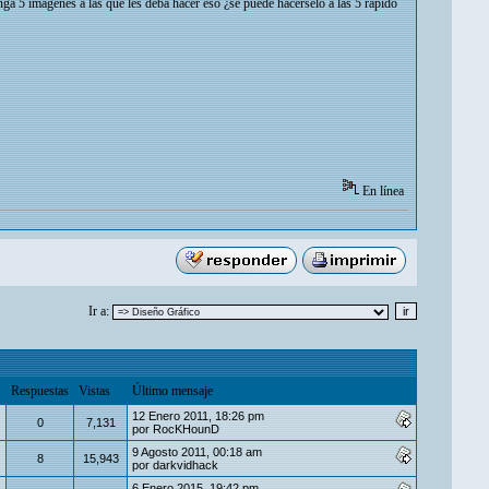
nga 5 imágenes a las que les deba hacer eso ¿se puede hacérselo a las 5 rápido
En línea
Ir a:
Respuestas
Vistas
Último mensaje
12 Enero 2011, 18:26 pm
0
7,131
por
RocKHounD
9 Agosto 2011, 00:18 am
8
15,943
por
darkvidhack
6 Enero 2015, 19:42 pm