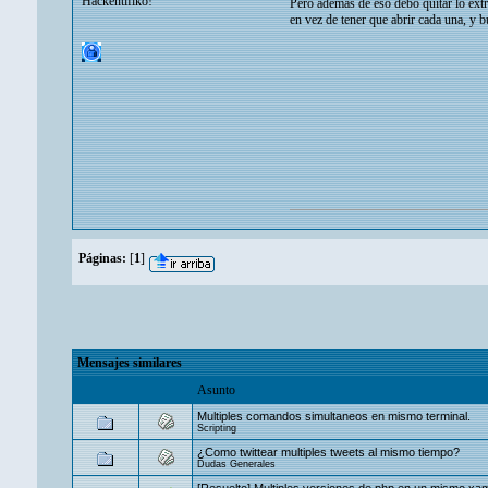
Hackentifiko!
Pero además de eso debo quitar lo extr
en vez de tener que abrir cada una, y b
Páginas:
[
1
]
Mensajes similares
Asunto
Multiples comandos simultaneos en mismo terminal.
Scripting
¿Como twittear multiples tweets al mismo tiempo?
Dudas Generales
[Resuelto] Multiples versiones de php en un mismo xa