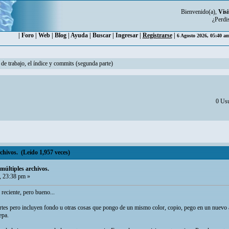
Bienvenido(a),
Visi
¿Perdi
|
Foro
|
Web
|
Blog
|
Ayuda
|
Buscar
|
Ingresar
|
Registrarse
|
6 Agosto 2026, 05:40 a
 de trabajo, el índice y commits (segunda parte)
0 Usu
chivos. (Leído 1,957 veces)
múltiples archivos.
 23:38 pm »
reciente, pero bueno...
rtes pero incluyen fondo u otras cosas que pongo de un mismo color, copio, pego en un nuevo ar
epa.