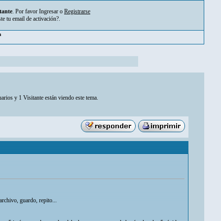
tante
. Por favor
Ingresar
o
Registrarse
ste tu
email de activación?
.
m
arios y 1 Visitante están viendo este tema.
chivo, guardo, repito...