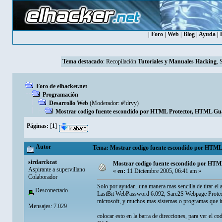
|
Foro
|
Web
|
Blog
|
Ayuda
|
Tema destacado
:
Recopilación
Tutoriales y Manuales Hacking
, 
Foro de elhacker.net
Programación
Desarrollo Web
(Moderador:
#!drvy
)
Mostrar codigo fuente escondido por HTML Protector, HTML Guard
Páginas:
[
1
]
Autor
Tema: Mostrar codigo fuente escondido por HTML P
sirdarckcat
Mostrar codigo fuente escondido por HTML
Aspirante a supervillano
«
en:
11 Diciembre 2005, 06:41 am »
Colaborador
Solo por ayudar.. una manera mas sencilla de tir
Desconectado
LastBit WebPassword 6.092, Sare2S Webpage Protect
microsoft, y muchos mas sistemas o programas que in
Mensajes: 7.029
colocar esto en la barra de direcciones, para ver el 