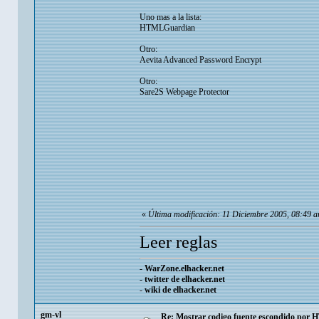
Uno mas a la lista:
HTMLGuardian
Otro:
Aevita Advanced Password Encrypt
Otro:
Sare2S Webpage Protector
«
Última modificación: 11 Diciembre 2005, 08:49 a
Leer reglas
-
WarZone.elhacker.net
-
twitter de elhacker.net
-
wiki de elhacker.net
gm-vl
Re: Mostrar codigo fuente escondido por H