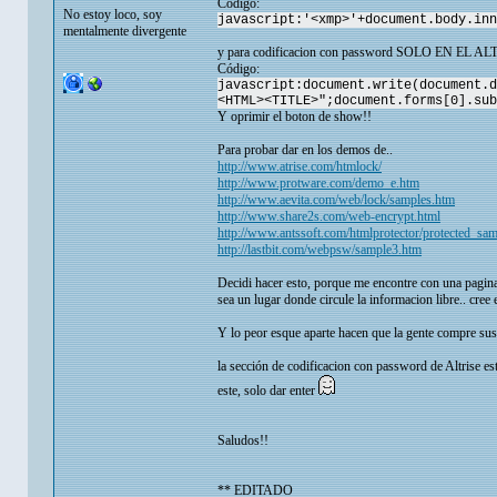
Código:
No estoy loco, soy
javascript:'<xmp>'+document.body.inn
mentalmente divergente
y para codificacion con password SOLO EN EL ALTRIS
Código:
javascript:document.write(document.d
<HTML><TITLE>";document.forms[0].sub
Y oprimir el boton de show!!
Para probar dar en los demos de..
http://www.atrise.com/htmlock/
http://www.protware.com/demo_e.htm
http://www.aevita.com/web/lock/samples.htm
http://www.share2s.com/web-encrypt.html
http://www.antssoft.com/htmlprotector/protected_sa
http://lastbit.com/webpsw/sample3.htm
Decidi hacer esto, porque me encontre con una pagina
sea un lugar donde circule la informacion libre.. cree 
Y lo peor esque aparte hacen que la gente compre sus p
la sección de codificacion con password de Altrise e
este, solo dar enter
Saludos!!
** EDITADO