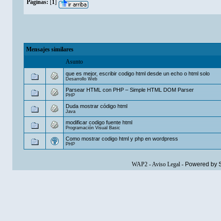
Páginas:
[
1
]
Mensajes similares
Asunto
que es mejor, escribir codigo html desde un echo o html solo
Desarrollo Web
Parsear HTML con PHP – Simple HTML DOM Parser
PHP
Duda mostrar código html
Java
modificar codigo fuente html
Programación Visual Basic
Como mostrar codigo html y php en wordpress
PHP
WAP2
-
Aviso Legal
-
Powered by 