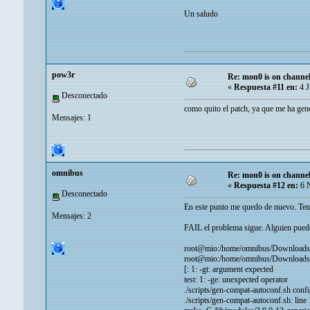
Un saludo
pow3r
Re: mon0 is on channel
«
Respuesta #11 en:
4 J
Desconectado
como quito el patch, ya que me ha gene
Mensajes: 1
omnibus
Re: mon0 is on channel
«
Respuesta #12 en:
6 N
Desconectado
En este punto me quedo de nuevo. Ten
Mensajes: 2
FAIL el problema sigue. Alguien pued
root@mio:/home/omnibus/Downloads/co
root@mio:/home/omnibus/Downloads/
[: 1: -gt: argument expected
test: 1: -ge: unexpected operator
./scripts/gen-compat-autoconf.sh conf
./scripts/gen-compat-autoconf.sh: line 