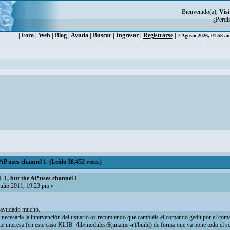
Bienvenido(a),
Visi
¿Perdi
|
Foro
|
Web
|
Blog
|
Ayuda
|
Buscar
|
Ingresar
|
Registrarse
|
7 Agosto 2026, 01:58 a
AP uses channel 1 (Leído 38,452 veces)
 -1, but the AP uses channel 1
ulio 2011, 19:23 pm »
ha ayudado mucho.
 necesaria la intervención del usuario os recomiendo que cambiéis el comando gedit por el coma
e interesa (en este caso KLIB=/lib/modules/$(uname -r)/build) de forma que ya pone todo el so