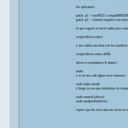
los aplicamos:
patch -p1 < mac80211.compat080820
patch -p1 < channel-negative-one-max
lo que seguria es hacer make pero com
scripts/driver-select
y nos saldra una lista con los nombres
scripts/driver-select ath9k
ahora si compilamos le damos :
make
y si no nos sale algun error entonces :
sudo make install
y luego ya sea que reinicimos la compu
sudo rmmod (driver)
sudo modprobe(driver)
espero que les sirva ami me sirvio en