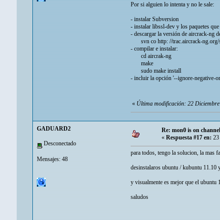
Por si alguien lo intenta y no le sale:
- instalar Subversion
- instalar libssl-dev y los paquetes que
- descargar la versión de aircrack-ng 
svn co http: //trac.aircrack-ng.org/
- compilar e instalar:
cd aircrak-ng
make
sudo make install
- incluir la opción '--ignore-negative-
«
Última modificación: 22 Diciembr
GADUARD2
Re: mon0 is on channel
«
Respuesta #17 en:
23 
Desconectado
para todos, tengo la solucion, la mas f
Mensajes: 48
desinstalaros ubuntu / kubuntu 11.10 y 
y visualmente es mejor que el ubuntu 
saludos