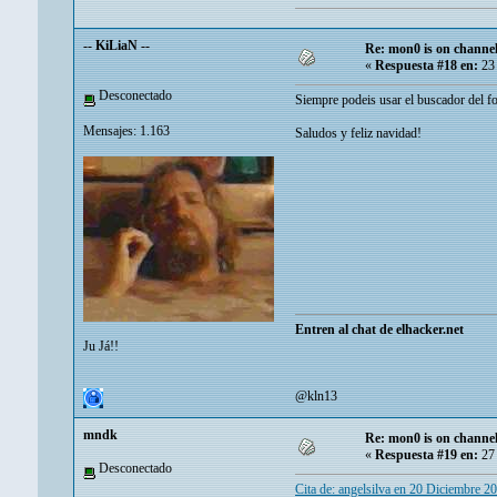
-- KiLiaN --
Re: mon0 is on channel
«
Respuesta #18 en:
23 
Desconectado
Siempre podeis usar el buscador del fo
Mensajes: 1.163
Saludos y feliz navidad!
Entren al chat de elhacker.net
Ju Já!!
@kln13
mndk
Re: mon0 is on channel
«
Respuesta #19 en:
27 
Desconectado
Cita de: angelsilva en 20 Diciembre 2