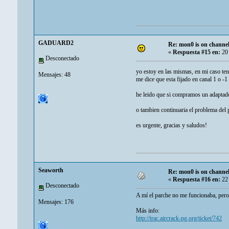
GADUARD2
Re: mon0 is on channel
«
Respuesta #15 en:
20 
Desconectado
yo estoy en las mismas, en mi caso t
Mensajes: 48
me dice que esta fijado en canal 1 o -1 
he leido que si compramos un adaptador 
o tambien continuaria el problema del 
es urgente, gracias y saludos!
Seaworth
Re: mon0 is on channel
«
Respuesta #16 en:
22 
Desconectado
A mí el parche no me funcionaba, pero
Mensajes: 176
Más info:
http://trac.aircrack-ng.org/ticket/742