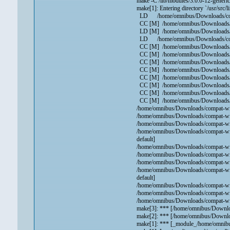
make -C /lib/modules/3.0.0-12-gene
make[1]: Entering directory `/usr/src/
LD /home/omnibus/Downloads/compa
CC [M] /home/omnibus/Downloads/c
LD [M] /home/omnibus/Downloads/c
LD /home/omnibus/Downloads/compat
CC [M] /home/omnibus/Downloads/com
CC [M] /home/omnibus/Downloads/com
CC [M] /home/omnibus/Downloads/com
CC [M] /home/omnibus/Downloads/com
CC [M] /home/omnibus/Downloads/com
CC [M] /home/omnibus/Downloads/com
CC [M] /home/omnibus/Downloads/com
CC [M] /home/omnibus/Downloads/com
/home/omnibus/Downloads/compat-wirel
/home/omnibus/Downloads/compat-wirel
/home/omnibus/Downloads/compat-wirel
/home/omnibus/Downloads/compat-wirel
default]
/home/omnibus/Downloads/compat-wirele
/home/omnibus/Downloads/compat-wirel
/home/omnibus/Downloads/compat-wirel
/home/omnibus/Downloads/compat-wirel
default]
/home/omnibus/Downloads/compat-wirele
/home/omnibus/Downloads/compat-wirel
/home/omnibus/Downloads/compat-wirel
make[3]: *** [/home/omnibus/Downloa
make[2]: *** [/home/omnibus/Downloa
make[1]: *** [_module_/home/omnibu