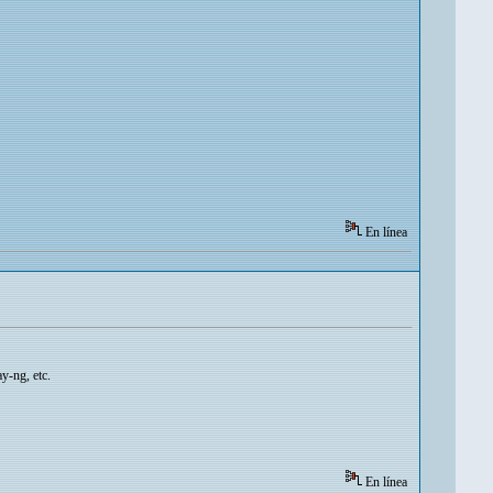
En línea
y-ng, etc.
En línea