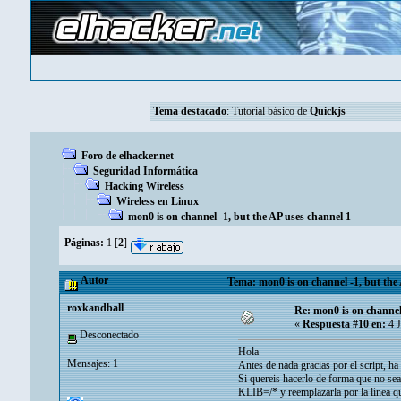
Tema destacado
:
Tutorial básico de
Quickjs
Foro de elhacker.net
Seguridad Informática
Hacking Wireless
Wireless en Linux
mon0 is on channel -1, but the AP uses channel 1
Páginas:
1
[
2
]
Autor
Tema: mon0 is on channel -1, but the 
roxkandball
Re: mon0 is on channel
«
Respuesta #10 en:
4 J
Desconectado
Hola
Mensajes: 1
Antes de nada gracias por el script, 
Si quereis hacerlo de forma que no sea
KLIB=/* y reemplazarla por la línea qu