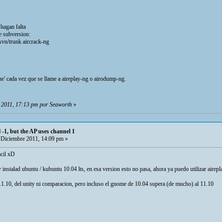
 hagan falta
de subversion:
svn/trunk aircrack-ng
one' cada vez que se llame a aireplay-ng o airodump-ng.
e 2011, 17:13 pm por Seaworth
»
 -1, but the AP uses channel 1
Diciembre 2011, 14:09 pm »
acil xD
instalad ubuntu / kubuntu 10.04 lts, en esa version esto no pasa, ahora ya puedo utilizar airepla
11.10, del unity ni comparacion, pero incluso el gnome de 10.04 supera (de mucho) al 11.10