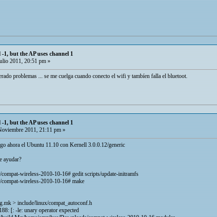
 -1, but the AP uses channel 1
ulio 2011, 20:51 pm »
rado problemas ... se me cuelga cuando conecto el wifi y tambíen falla el bluetoot.
 -1, but the AP uses channel 1
oviembre 2011, 21:11 pm »
go ahora el Ubuntu 11.10 con Kernell 3.0.0.12/generic
e ayudar?
mpat-wireless-2010-10-16# gedit scripts/update-initramfs
compat-wireless-2010-10-16# make
ig.mk > include/linux/compat_autoconf.h
188: [: -le: unary operator expected