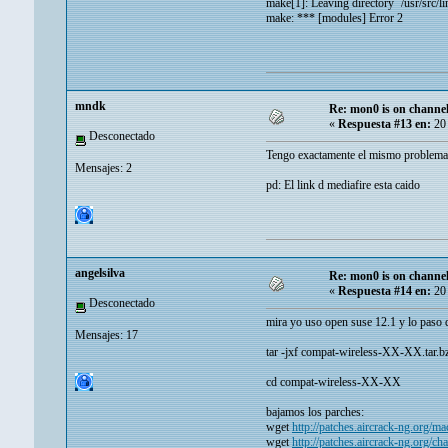
make[1]: Leaving directory `/usr/src/l
make: *** [modules] Error 2
mndk
Re: mon0 is on channel
«
Respuesta #13 en:
20 
Desconectado
Tengo exactamente el mismo problema,
Mensajes: 2
pd: El link d mediafire esta caido
angelsilva
Re: mon0 is on channel
«
Respuesta #14 en:
20 
Desconectado
mira yo uso open suse 12.1 y lo paso 
Mensajes: 17
tar -jxf compat-wireless-XX-XX.tar.bz2
cd compat-wireless-XX-XX
bajamos los parches:
wget
http://patches.aircrack-ng.org
wget
http://patches.aircrack-ng.org/c