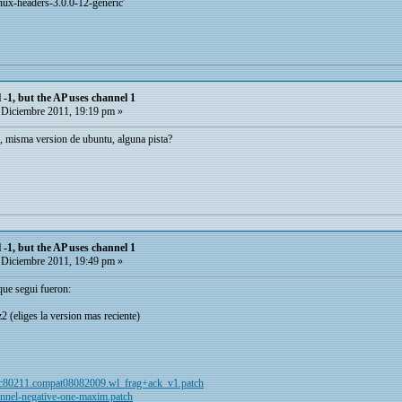
inux-headers-3.0.0-12-generic'
 -1, but the AP uses channel 1
Diciembre 2011, 19:19 pm »
 misma version de ubuntu, alguna pista?
 -1, but the AP uses channel 1
Diciembre 2011, 19:49 pm »
que segui fueron:
 (eliges la version mas reciente)
/mac80211.compat08082009.wl_frag+ack_v1.patch
hannel-negative-one-maxim.patch