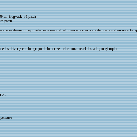
09.wl_frag+ack_v1.patch
im.patch
o aveces da error mejor seleccionamos solo el driver a ocupar aprte de que nos ahorramos tiem
 de los driver y con los grupo de los driver seleccionamos el deseado por ejemplo:
 o :
 opensuse