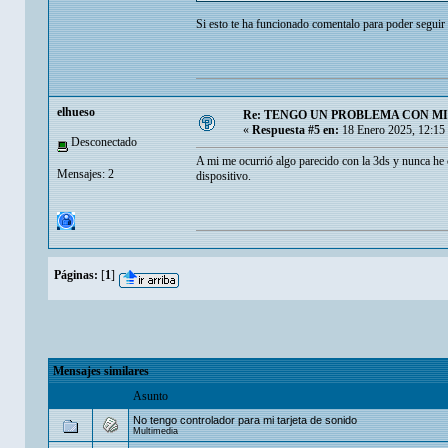
Si esto te ha funcionado comentalo para poder seguir
elhueso
Re: TENGO UN PROBLEMA CON MI
«
Respuesta #5 en:
18 Enero 2025, 12:15
Desconectado
A mi me ocurrió algo parecido con la 3ds y nunca he c
Mensajes: 2
dispositivo.
Páginas:
[
1
]
Mensajes similares
Asunto
No tengo controlador para mi tarjeta de sonido
Multimedia