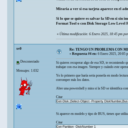
Miraria a ver si esa tarjeta aparece en el adm
Si lo que se quiere es salvar la SD en si sin
Format Tool o con Disk Storage Low Level
«
Última modificación: 6 Enero 2025, 18:45 pm po
xv0
Re: TENGO UN PROBLEMA CON MI
«
Respuesta #4 en:
6 Enero 2025, 20:05 
Desconectado
Si quieres recuperar algo de esa SD, te recomiendo qu
trabajar con esa imagen. Siempre y cuándo este opera
Mensajes: 1.032
Yo lo primero que haría seria ponerla en modo lectura
corromper más los datos.
Abre una powershell y mira si la SD se identifica como
Citar
Get-Disk |Select-Object -Property DiskNumber,Bu
Si aparece en modelo y tipo de BUS, tienes que utiliza
Citar
Get-Partition -DiskNumber 1