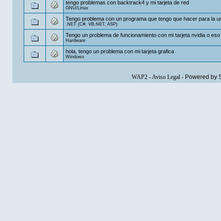
tengo problemas con backtrack4 y mi tarjeta de red
GNU/Linux
Tengo problema con un programa que tengo que hacer para la u
.NET (C#, VB.NET, ASP)
Tengo un problema de funcionamiento con mi tarjeta nvidia o eso
Hardware
hola, tengo un problema con mi tarjeta grafica
Windows
WAP2
-
Aviso Legal
-
Powered by 