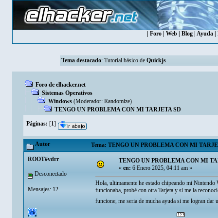
|
Foro
|
Web
|
Blog
|
Ayuda
|
Tema destacado
:
Tutorial básico de
Quickjs
Foro de elhacker.net
Sistemas Operativos
Windows
(Moderador:
Randomize
)
TENGO UN PROBLEMA CON MI TARJETA SD
Páginas:
[
1
]
Autor
Tema: TENGO UN PROBLEMA CON MI TARJETA S
ROOT#vdrr
TENGO UN PROBLEMA CON MI TA
«
en:
6 Enero 2025, 04:11 am »
Desconectado
Hola, ultimamente he estado chipeando mi Nintendo Wi
Mensajes: 12
funcionaba, probé con otra Tarjeta y si me la reconoci
funcione, me seria de mucha ayuda si me logran dar