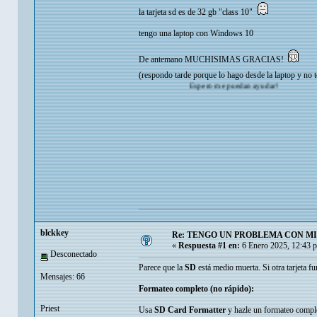
la tarjeta sd es de 32 gb "class 10"
tengo una laptop con Windows 10
De antemano MUCHISIMAS GRACIAS!
(respondo tarde porque lo hago desde la laptop y no t
Espero me puedan ayudar!
blckkey
Re: TENGO UN PROBLEMA CON MI
«
Respuesta #1 en:
6 Enero 2025, 12:43 
Desconectado
Parece que la
SD
está medio muerta. Si otra tarjeta fu
Mensajes: 66
Formateo completo (no rápido):
Priest
Usa
SD Card Formatter
y hazle un formateo comple