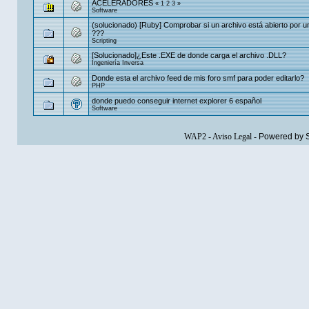
ACELERADORES
«
1
2
3
»
Software
(solucionado) [Ruby] Comprobar si un archivo está abierto por 
???
Scripting
[Solucionado]¿Este .EXE de donde carga el archivo .DLL?
Ingeniería Inversa
Donde esta el archivo feed de mis foro smf para poder editarlo?
PHP
donde puedo conseguir internet explorer 6 español
Software
WAP2
-
Aviso Legal
-
Powered by 