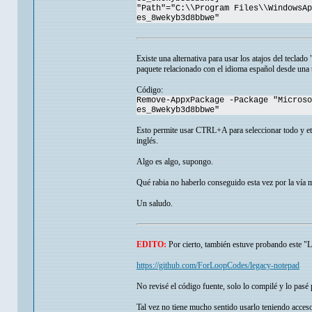
"Path"="C:\\Program Files\\WindowsAp
es_8wekyb3d8bbwe"
Existe una alternativa para usar los atajos del tecla
paquete relacionado con el idioma español desde una
Código:
Remove-AppxPackage -Package "Microso
es_8wekyb3d8bbwe"
Esto permite usar CTRL+A para seleccionar todo y etc,
inglés.
Algo es algo, supongo.
Qué rabia no haberlo conseguido esta vez por la vía m
Un saludo.
EDITO:
Por cierto, también estuve probando este 
https://github.com/ForLoopCodes/legacy-notepad
No revisé el código fuente, solo lo compilé y lo pasé
Tal vez no tiene mucho sentido usarlo teniendo acce