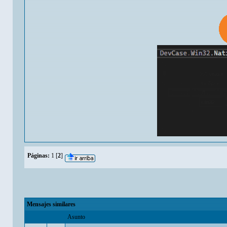
Páginas:
1
[
2
]
Mensajes similares
Asunto