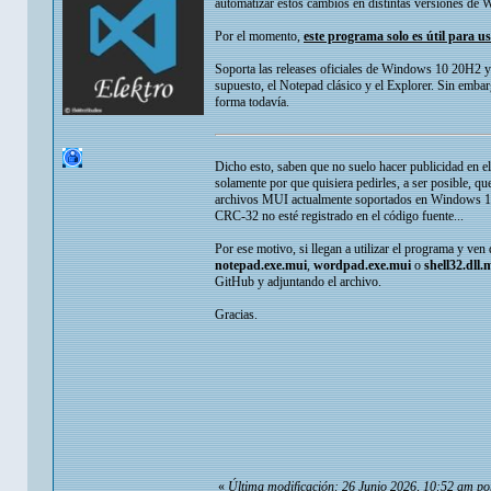
automatizar estos cambios en distintas versiones de W
Por el momento,
este programa solo es útil para 
Soporta las releases oficiales de Windows 10 20H2
supuesto, el Notepad clásico y el Explorer. Sin emb
forma todavía.
Dicho esto, saben que no suelo hacer publicidad en el
solamente por que quisiera pedirles, a ser posible, q
archivos MUI actualmente soportados en Windows 10
CRC-32 no esté registrado en el código fuente...
Por ese motivo, si llegan a utilizar el programa y ve
notepad.exe.mui
,
wordpad.exe.mui
o
shell32.dll.
GitHub y adjuntando el archivo.
Gracias.
«
Última modificación: 26 Junio 2026, 10:52 am po