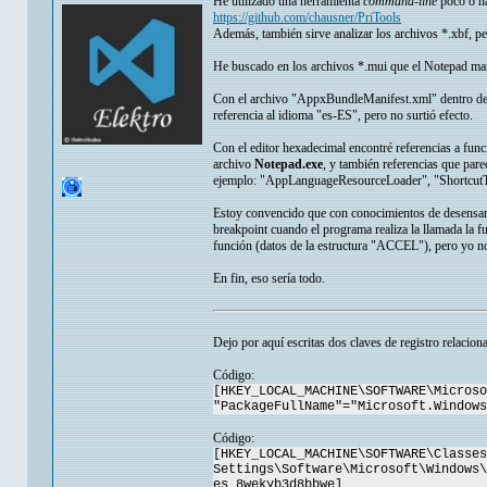
He utilizado una herramienta
command-line
poco o n
https://github.com/chausner/PriTools
Además, también sirve analizar los archivos *.xbf, pe
He buscado en los archivos *.mui que el Notepad man
Con el archivo "AppxBundleManifest.xml" dentro del
referencia al idioma "es-ES", pero no surtió efecto.
Con el editor hexadecimal encontré referencias a fu
archivo
Notepad.exe
, y también referencias que pare
ejemplo: "AppLanguageResourceLoader", "ShortcutT
Estoy convencido que con conocimientos de desensamb
breakpoint cuando el programa realiza la llamada la f
función (datos de la estructura "ACCEL"), pero yo no
En fin, eso sería todo.
Dejo por aquí escritas dos claves de registro relacion
Código:
[HKEY_LOCAL_MACHINE\SOFTWARE\Microso
"PackageFullName"="Microsoft.Windows
Código:
[HKEY_LOCAL_MACHINE\SOFTWARE\Classes
Settings\Software\Microsoft\Windows\
es_8wekyb3d8bbwe]