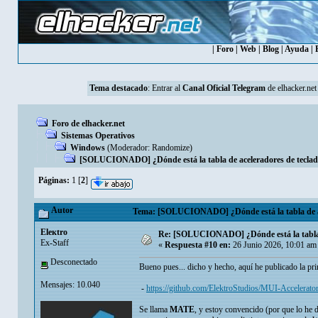
|
Foro
|
Web
|
Blog
|
Ayuda
|
Tema destacado
: Entrar al
Canal Oficial Telegram
de elhacker.net
Foro de elhacker.net
Sistemas Operativos
Windows
(Moderador:
Randomize
)
[SOLUCIONADO] ¿Dónde está la tabla de aceleradores de teclado
Páginas:
1
[
2
]
Autor
Tema: [SOLUCIONADO] ¿Dónde está la tabla de acel
Eleкtro
Re: [SOLUCIONADO] ¿Dónde está la tabla de
Ex-Staff
«
Respuesta #10 en:
26 Junio 2026, 10:01 am
Desconectado
Bueno pues... dicho y hecho, aquí he publicado la pr
Mensajes: 10.040
-
https://github.com/ElektroStudios/MUI-Accelerator
Se llama
MATE
, y estoy convencido (por que lo he