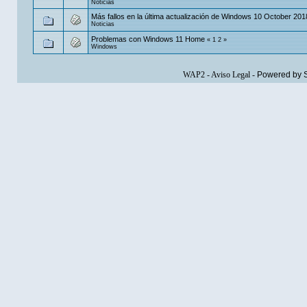
Noticias
Más fallos en la última actualización de Windows 10 October 20
Noticias
Problemas con Windows 11 Home
«
1
2
»
Windows
WAP2
-
Aviso Legal
-
Powered by 