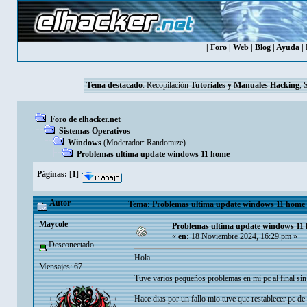
|
Foro
|
Web
|
Blog
|
Ayuda
|
Tema destacado
:
Recopilación
Tutoriales y Manuales Hacking
, 
Foro de elhacker.net
Sistemas Operativos
Windows
(Moderador:
Randomize
)
Problemas ultima update windows 11 home
Páginas:
[
1
]
Autor
Tema: Problemas ultima update windows 11 home (
Maycole
Problemas ultima update windows 11
«
en:
18 Noviembre 2024, 16:29 pm »
Desconectado
Hola.
Mensajes: 67
Tuve varios pequeños problemas en mi pc al final sin
Hace dias por un fallo mio tuve que restablecer pc de