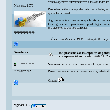
sistema operativo nuevamente vas a instalar todas las
Mensajes: 1.979
Para saber cuáles son te podes guiar por la fecha, es
que se han instalado.
Algo importante a comentar es que la raíz del prob
las imágenes que copias, también puede llegar a ser
eso afectó en lo que nos comentas.
🔵🔵🔵🔵🔵🔵🔵
«
Última modificación: 19 Abril 2026, 03:05 am por
Novedades
Re: problema con las capturas de panta
«
Respuesta #9 en:
19 Abril 2026, 11:02 
Desconectado
Si ademas puede ser win como whats, lo dejo...y me c
Mensajes: 512
Pero si desde aqui como expertos que sois, sabeis alg
Gracias
Páginas:
[
1
]
2