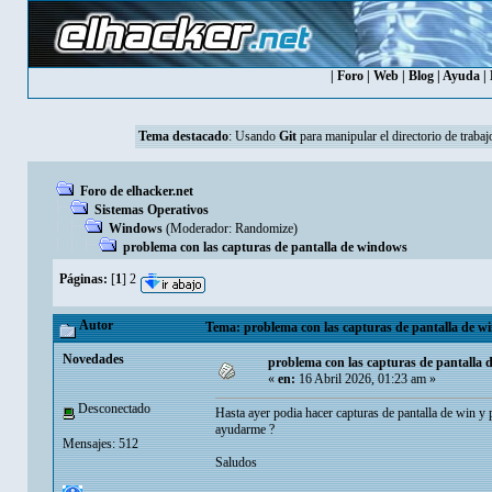
|
Foro
|
Web
|
Blog
|
Ayuda
|
Tema destacado
:
Usando
Git
para manipular el directorio de trabaj
Foro de elhacker.net
Sistemas Operativos
Windows
(Moderador:
Randomize
)
problema con las capturas de pantalla de windows
Páginas:
[
1
]
2
Autor
Tema: problema con las capturas de pantalla de w
Novedades
problema con las capturas de pantalla
«
en:
16 Abril 2026, 01:23 am »
Desconectado
Hasta ayer podia hacer capturas de pantalla de win y
ayudarme ?
Mensajes: 512
Saludos