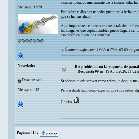
sistema operativo nuevamente vas a instalar todas las
Mensajes: 1.979
Para saber cuáles son te podes guiar por la fecha, es
que se han instalado.
Algo importante a comentar es que la raíz del prob
las imágenes que copias, también puede llegar a ser
eso afectó en lo que nos comentas.
🔵🔵🔵🔵🔵🔵🔵
«
Última modificación: 19 Abril 2026, 03:05 am por
Novedades
Re: problema con las capturas de panta
«
Respuesta #9 en:
19 Abril 2026, 11:02 
Desconectado
Si ademas puede ser win como whats, lo dejo...y me c
Mensajes: 512
Pero si desde aqui como expertos que sois, sabeis alg
Gracias
Páginas:
[
1
]
2