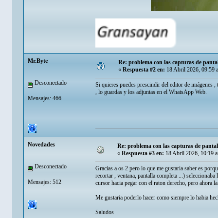
Mr.Byte
Re: problema con las capturas de panta
«
Respuesta #2 en:
18 Abril 2026, 09:59 
Desconectado
Si quieres puedes prescindir del editor de imágenes , 
, lo guardas y los adjuntas en el WhatsApp Web.
Mensajes: 466
Novedades
Re: problema con las capturas de panta
«
Respuesta #3 en:
18 Abril 2026, 10:19 
Desconectado
Gracias a os 2 pero lo que me gustaria saber es porqu
recortar , ventana, pantalla completa ...) seleccionaba
Mensajes: 512
cursor hacia pegar con el raton derecho, pero ahora la
Me gustaria poderlo hacer como siempre lo habia hecho
Saludos