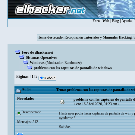
|
Foro
|
Web
|
Blog
|
Ayuda
|
Tema destacado
:
Recopilación
Tutoriales y Manuales Hacking
, 
Foro de elhacker.net
Sistemas Operativos
Windows
(Moderador:
Randomize
)
problema con las capturas de pantalla de windows
Páginas:
[
1
]
2
Autor
Tema: problema con las capturas de pantalla de w
Novedades
problema con las capturas de pantalla
«
en:
16 Abril 2026, 01:23 am »
Desconectado
Hasta ayer podia hacer capturas de pantalla de win y
ayudarme ?
Mensajes: 512
Saludos