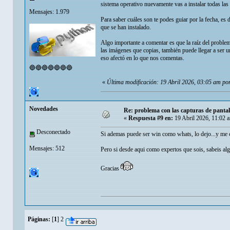
sistema operativo nuevamente vas a instalar todas las
Mensajes: 1.979
Para saber cuáles son te podes guiar por la fecha, es
que se han instalado.
Algo importante a comentar es que la raíz del prob
las imágenes que copias, también puede llegar a ser
eso afectó en lo que nos comentas.
🔵🔵🔵🔵🔵🔵🔵
«
Última modificación: 19 Abril 2026, 03:05 am por
Novedades
Re: problema con las capturas de panta
«
Respuesta #9 en:
19 Abril 2026, 11:02 
Desconectado
Si ademas puede ser win como whats, lo dejo...y me c
Mensajes: 512
Pero si desde aqui como expertos que sois, sabeis alg
Gracias
Páginas:
[
1
]
2