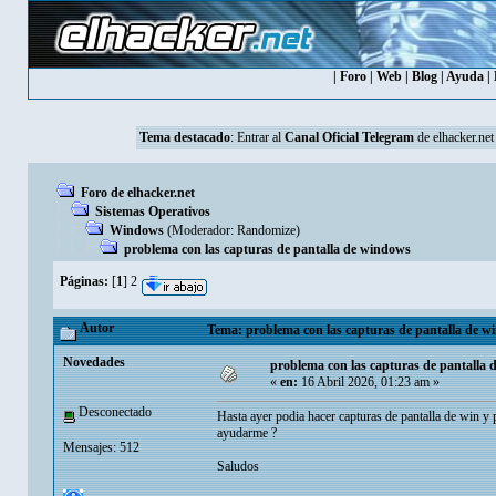
|
Foro
|
Web
|
Blog
|
Ayuda
|
Tema destacado
: Entrar al
Canal Oficial Telegram
de elhacker.net
Foro de elhacker.net
Sistemas Operativos
Windows
(Moderador:
Randomize
)
problema con las capturas de pantalla de windows
Páginas:
[
1
]
2
Autor
Tema: problema con las capturas de pantalla de w
Novedades
problema con las capturas de pantalla
«
en:
16 Abril 2026, 01:23 am »
Desconectado
Hasta ayer podia hacer capturas de pantalla de win y
ayudarme ?
Mensajes: 512
Saludos