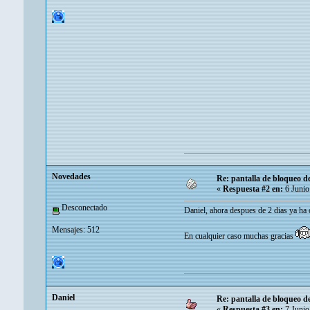
Novedades
Re: pantalla de bloqueo 
«
Respuesta #2 en:
6 Junio
Desconectado
Daniel, ahora despues de 2 dias ya ha 
Mensajes: 512
En cualquier caso muchas gracias
Danielㅤ
Re: pantalla de bloqueo 
«
Respuesta #3 en:
7 Junio