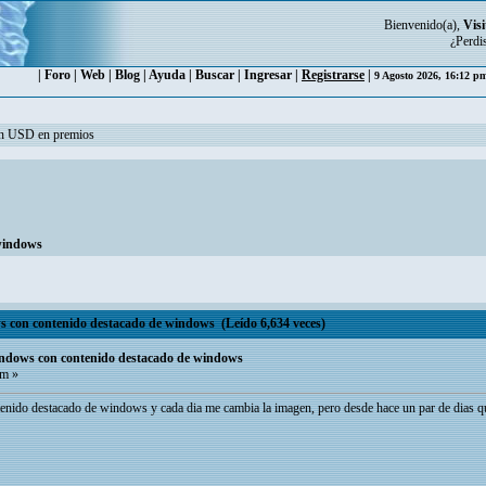
Bienvenido(a),
Visi
¿Perdi
|
Foro
|
Web
|
Blog
|
Ayuda
|
Buscar
|
Ingresar
|
Registrarse
|
9 Agosto 2026, 16:12 
ón USD en premios
 windows
s con contenido destacado de windows (Leído 6,634 veces)
indows con contenido destacado de windows
pm »
ntenido destacado de windows y cada dia me cambia la imagen, pero desde hace un par de dias q