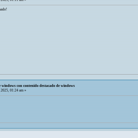
nado!
de windows con contenido destacado de windows
 2025, 01:24 am »