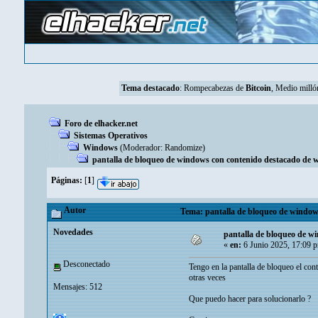
Tema destacado
:
Rompecabezas de
Bitcoin
, Medio mill
Foro de elhacker.net
Sistemas Operativos
Windows
(Moderador:
Randomize
)
pantalla de bloqueo de windows con contenido destacado de
Páginas:
[
1
]
Autor
Tema: pantalla de bloqueo de window
Novedades
pantalla de bloqueo de w
«
en:
6 Junio 2025, 17:09 
Desconectado
Tengo en la pantalla de bloqueo el co
otras veces
Mensajes: 512
Que puedo hacer para solucionarlo ?