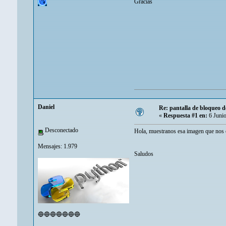
Gracias
Danielㅤ
Re: pantalla de bloqueo 
«
Respuesta #1 en:
6 Junio
Desconectado
Hola, muestranos esa imagen que nos c
Mensajes: 1.979
Saludos
🔵🔵🔵🔵🔵🔵🔵