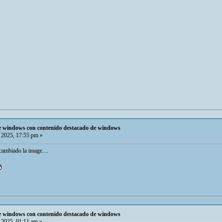
de windows con contenido destacado de windows
 2025, 17:55 pm »
cambiado la image....
de windows con contenido destacado de windows
 2025, 01:11 am »