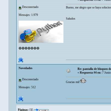
Desconectado
Bueno, me alegro que se haya solucio
Mensajes: 1.979
Saludos
🔵🔵🔵🔵🔵🔵🔵
Novedades
Re: pantalla de bloqueo 
«
Respuesta #4 en:
7 Junio
Desconectado
Gracias mil
Mensajes: 512
Páginas:
[
1
]