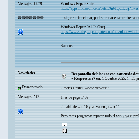
Mensajes: 1.979
Windows Repair Suite
https://apps.microsoft.com/detail/9n61tpc1lc5g?hl
🔵🔵🔵🔵🔵🔵🔵
si sigue sin funcionar, podes probar esta otra herrami
Windows Repair (All In One)
https://www.bleepingcomputer.com/download/windows
Saludos
Novedades
Re: pantalla de bloqueo con contenido d
«
Respuesta #7 en:
1 Octubre 2025, 14:33 p
Desconectado
Gracias Daniel ;-)pero veo que :
Mensajes: 512
1. es de pago 143€
2. habla de win 10 y yo ya tengo win 11
Pero estos programas reparan todo el win y yo el prob