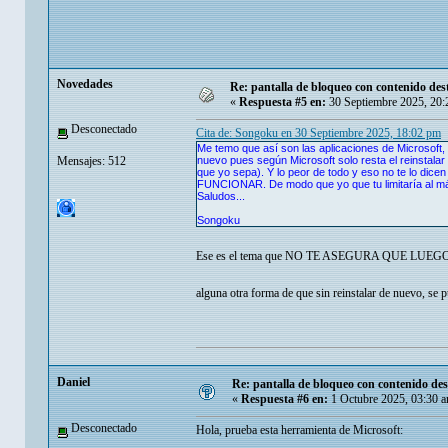
Novedades
Re: pantalla de bloqueo con contenido d
«
Respuesta #5 en:
30 Septiembre 2025, 20:
Desconectado
Cita de: Songoku en 30 Septiembre 2025, 18:02 pm
Me temo que así son las aplicaciones de Microsoft, 
Mensajes: 512
nuevo pues según Microsoft solo resta el reinstala
que yo sepa). Y lo peor de todo y eso no te lo di
FUNCIONAR. De modo que yo que tu limitaría al máx
Saludos...
Songoku
Ese es el tema que NO TE ASEGURA QUE LUEGO 
alguna otra forma de que sin reinstalar de nuevo, se 
Danielㅤ
Re: pantalla de bloqueo con contenido d
«
Respuesta #6 en:
1 Octubre 2025, 03:30 
Desconectado
Hola, prueba esta herramienta de Microsoft: