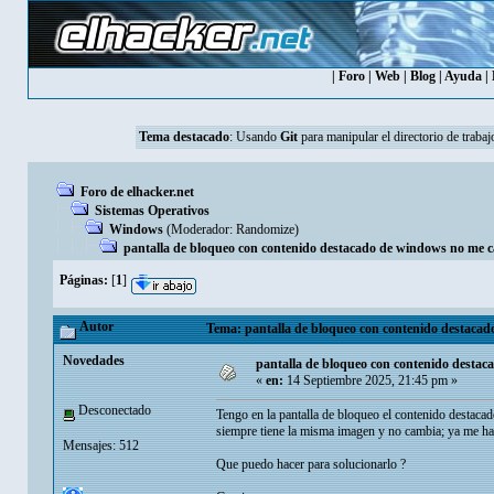
|
Foro
|
Web
|
Blog
|
Ayuda
|
Tema destacado
:
Usando
Git
para manipular el directorio de trabaj
Foro de elhacker.net
Sistemas Operativos
Windows
(Moderador:
Randomize
)
pantalla de bloqueo con contenido destacado de windows no me 
Páginas:
[
1
]
Autor
Tema: pantalla de bloqueo con contenido destacad
Novedades
pantalla de bloqueo con contenido desta
«
en:
14 Septiembre 2025, 21:45 pm »
Desconectado
Tengo en la pantalla de bloqueo el contenido destaca
siempre tiene la misma imagen y no cambia; ya me ha
Mensajes: 512
Que puedo hacer para solucionarlo ?