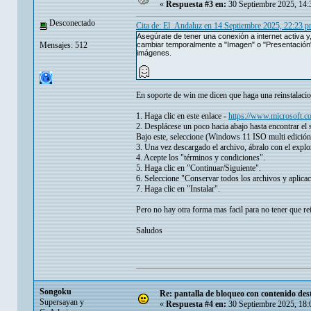
«
Respuesta #3 en:
30 Septiembre 2025, 14:
Desconectado
Cita de: El_Andaluz en 14 Septiembre 2025, 22:23 
Asegúrate de tener una conexión a internet activa y,
Mensajes: 512
cambiar temporalmente a "Imagen" o "Presentación"
imágenes.
En soporte de win me dicen que haga una reinstalacion
1. Haga clic en este enlace -
https://www.microsoft.
2. Desplácese un poco hacia abajo hasta encontrar e
Bajo este, seleccione (Windows 11 ISO multi edición
3. Una vez descargado el archivo, ábralo con el explo
4. Acepte los "términos y condiciones".
5. Haga clic en "Continuar/Siguiente".
6. Seleccione "Conservar todos los archivos y aplicac
7. Haga clic en "Instalar".
Pero no hay otra forma mas facil para no tener que re
Saludos
Songoku
Re: pantalla de bloqueo con contenido d
Supersayan y
«
Respuesta #4 en:
30 Septiembre 2025, 18: