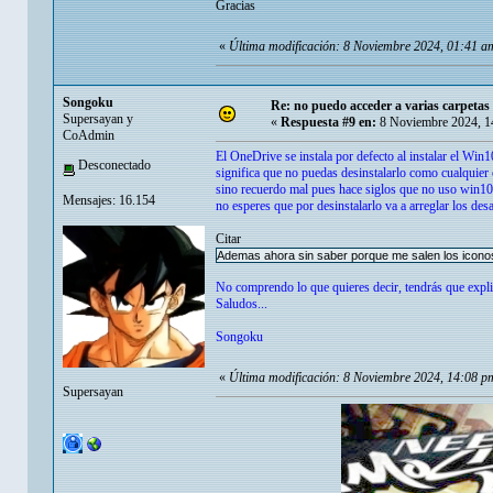
Gracias
«
Última modificación: 8 Noviembre 2024, 01:41 
Songoku
Re: no puedo acceder a varias carpetas 
Supersayan y
«
Respuesta #9 en:
8 Noviembre 2024, 1
CoAdmin
El OneDrive se instala por defecto al instalar el Win
Desconectado
significa que no puedas desinstalarlo como cualquier o
sino recuerdo mal pues hace siglos que no uso win10 de
Mensajes: 16.154
no esperes que por desinstalarlo va a arreglar los desa
Citar
Ademas ahora sin saber porque me salen los iconos e
No comprendo lo que quieres decir, tendrás que expli
Saludos...
Songoku
«
Última modificación: 8 Noviembre 2024, 14:08 
Supersayan