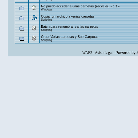
No puedo acceder a unas carpetas (recycler)
«
1
2
»
Windows
Copiar un archivo a varias carpetas
Scripting
Batch para renombrar varias carpetas
Scripting
Crear Varias carpetas y Sub-Carpetas
Scripting
WAP2
-
Aviso Legal
-
Powered by 