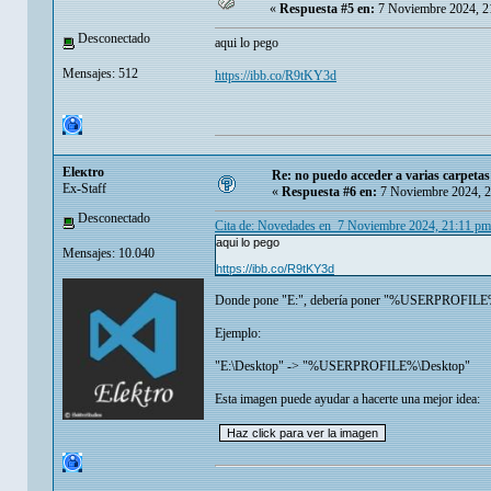
«
Respuesta #5 en:
7 Noviembre 2024, 2
Desconectado
aqui lo pego
Mensajes: 512
https://ibb.co/R9tKY3d
Eleкtro
Re: no puedo acceder a varias carpetas
Ex-Staff
«
Respuesta #6 en:
7 Noviembre 2024, 2
Desconectado
Cita de: Novedades en 7 Noviembre 2024, 21:11 pm
aqui lo pego
Mensajes: 10.040
https://ibb.co/R9tKY3d
Donde pone "E:", debería poner "%USERPROFIL
Ejemplo:
"E:\Desktop" -> "%USERPROFILE%\Desktop"
Esta imagen puede ayudar a hacerte una mejor idea: