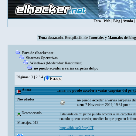
|
Foro
|
Web
|
Blog
|
Ayuda
|
Tema destacado
: Recopilación de
Tutoriales y Manuales del blog
Foro de elhacker.net
Sistemas Operativos
Windows
(Moderador:
Randomize
)
no puedo acceder a varias carpetas del pc
Páginas:
[
1
]
2
3
4
Autor
Tema: no puedo acceder a varias carpetas del pc (L
Novedades
no puedo acceder a varias carpetas de
«
en:
7 Noviembre 2024, 19:31 pm »
Desconectado
Esta tarde en mi pc no puedo acceder a las carpetas de
cuando quiero acceder, me dice lo que pego en la foto 
Mensajes: 512
https://ibb.co/X5mgJ9T