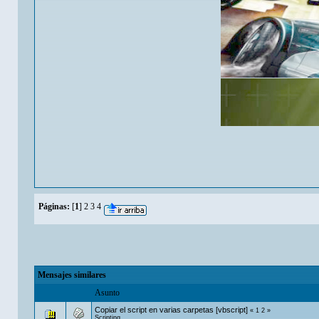
Páginas:
[
1
]
2
3
4
Mensajes similares
Asunto
Copiar el script en varias carpetas [vbscript]
«
1
2
»
Scripting