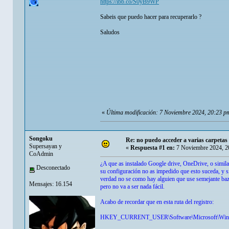
https://ibb.co/S0yB9WP
Sabeis que puedo hacer para recuperarlo ?
Saludos
«
Última modificación: 7 Noviembre 2024, 20:23 
Songoku
Re: no puedo acceder a varias carpetas 
Supersayan y
«
Respuesta #1 en:
7 Noviembre 2024, 2
CoAdmin
¿A que as instalado Google drive, OneDrive, o similar
Desconectado
su configuración no as impedido que esto suceda, y si
verdad no se como hay alguien que use semejante bazo
Mensajes: 16.154
pero no va a ser nada fácil.
Acabo de recordar que en esta ruta del registro:
HKEY_CURRENT_USER\Software\Microsoft\Windows