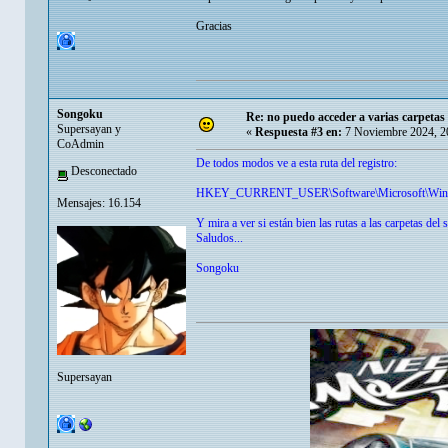
Gracias
Songoku
Re: no puedo acceder a varias carpetas 
Supersayan y
«
Respuesta #3 en:
7 Noviembre 2024, 2
CoAdmin
De todos modos ve a esta ruta del registro:
Desconectado
HKEY_CURRENT_USER\Software\Microsoft\Windows
Mensajes: 16.154
Y mira a ver si están bien las rutas a las carpetas de
Saludos...
Songoku
Supersayan