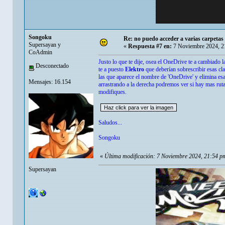
Songoku
Re: no puedo acceder a varias carpetas 
Supersayan y
«
Respuesta #7 en:
7 Noviembre 2024, 2
CoAdmin
Justo lo que te dije, osea el OneDrive te a cambiado l
Desconectado
te a puesto
Elektro
que deberían sobrescribir esas cla
las que aparece el nombre de 'OneDrive' y elimina esa 
Mensajes: 16.154
arrastrando a la derecha podremos ver si hay mas rut
modifiques.
Saludos...
Songoku
«
Última modificación: 7 Noviembre 2024, 21:54 
Supersayan