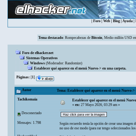
|
Foro
|
Web
|
Blog
|
Ayuda
|
Tema destacado
:
Rompecabezas de
Bitcoin
, Medio millón USD en
Foro de elhacker.net
Sistemas Operativos
Windows
(Moderador:
Randomize
)
Establecer qué aparece en el menú Nuevo-> en una carpeta.
Páginas:
[
1
]
Autor
Tema: Establecer qué aparece en el menú Nuevo-> e
Tachikomaia
Establecer qué aparece en el menú Nuevo
«
en:
27 Mayo 2026, 03:29 am »
Desconectado
Mensajes: 1.798
Según recuerdo tenía la opción de crear una imagen d
no uso de ese modo (para rar tengo seleccionados los 