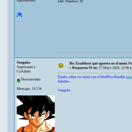
Hackentifiko!
Edit: Windows 10.
Songoku
Re: Establecer qué aparece en el menú N
Supersayan y
«
Respuesta #1 en:
27 Mayo 2026, 12:00 
CoAdmin
Puedes editar ese menú con el ShellNewHandler
http
Desconectado
Saludos...
Mensajes: 16.154
Songoku