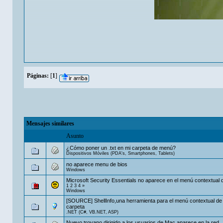
Páginas:
[
1
]
Mensajes similares
Asunto
¿Cómo poner un .txt en mi carpeta de menú?
Dispositivos Móviles (PDA's, Smartphones, Tablets)
no aparece menu de bios
Windows
Microsoft Security Essentials no aparece en el menú contextual 
1
2
3
4
»
Windows
[SOURCE] ShellInfo,una herramienta para el menú contextual de
carpeta
.NET (C#, VB.NET, ASP)
Nuevo troyano dirigido a los usuarios de Mac aparece en la red