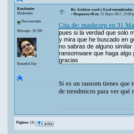
Randomize
Re: Archivos word y Excel renombrados c
Moderador
«
Respuesta #8 en:
31 Mayo 2017, 23:09 
Desconectado
Cita de: mashcorp en 31 M
Mensajes: 20.599
pues si la verdad que solo 
y mira que he buscado en g
no sabras de alguno similar
ransomware que haga algo p
gracias
Beautiful Day
Si es un ransom tienes que t
de trendmicro para ver qué r
Páginas:
[
1
]