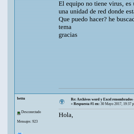
El equipo no tiene virus, e
una unidad de red donde est
Que puedo hacer? he buscado
tema
gracias
bettu
Re: Archivos word y Excel renombrados c
«
Respuesta #1 en:
30 Mayo 2017, 19:37 
Desconectado
Hola,
Mensajes: 923