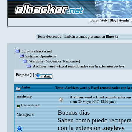
|
Foro
|
Web
|
Blog
|
Ayuda
|
Tema destacado
: También estamos presentes en
BlueSky
Foro de elhacker.net
Sistemas Operativos
Windows
(Moderador:
Randomize
)
Archivos word y Excel renombrados con la extension oeylevy
Páginas:
[
1
]
Autor
Tema: Archivos word y Excel renombrados con la ex
mashcorp
Archivos word y Excel renombrados con l
«
en:
30 Mayo 2017, 18:07 pm »
Desconectado
Buenos días
Mensajes: 3
Saben como puedo recuperar
con la extension
.oeylevy