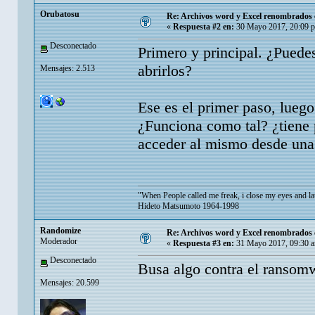
Orubatosu
Re: Archivos word y Excel renombrados c
«
Respuesta #2 en:
30 Mayo 2017, 20:09 
Desconectado
Primero y principal. ¿Puede
abrirlos?
Mensajes: 2.513
Ese es el primer paso, lueg
¿Funciona como tal? ¿tiene p
acceder al mismo desde una 
"When People called me freak, i close my eyes and la
Hideto Matsumoto 1964-1998
Randomize
Re: Archivos word y Excel renombrados c
Moderador
«
Respuesta #3 en:
31 Mayo 2017, 09:30 
Desconectado
Busa algo contra el ransomw
Mensajes: 20.599