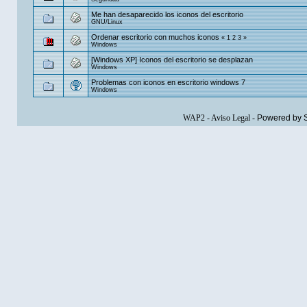
Me han desaparecido los iconos del escritorio
GNU/Linux
Ordenar escritorio con muchos iconos
«
1
2
3
»
Windows
[Windows XP] Iconos del escritorio se desplazan
Windows
Problemas con iconos en escritorio windows 7
Windows
WAP2
-
Aviso Legal
-
Powered by 