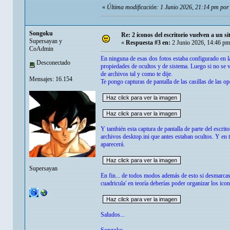
«
Última modificación: 1 Junio 2026, 21:14 pm po
Songoku
Re: 2 íconos del escritorio vuelven a un s
Supersayan y
«
Respuesta #3 en:
2 Junio 2026, 14:46 pm
CoAdmin
En ninguna de esas dos fotos estaba configurado en la
Desconectado
propiedades de ocultos y de sistema. Luego si no se v
de archivos tal y como te dije.
Mensajes: 16.154
Te pongo capturas de pantalla de las casillas de las 
Y también esta captura de pantalla de parte del escrit
archivos desktop.ini que antes estaban ocultos. Y en
aparecerá.
Supersayan
En fin... de todos modos además de esto si desmarcas 
cuadricula' en teoría deberías poder organizar los icon
Saludos...