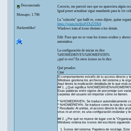
Desconectado
Correcto, me pareció raro que no apareciera algún ocu
Igual poner actualizar sigue mandando para la 1er col
Mensajes: 1.796
La "solución" que hallé es, como dijiste, quitar organ
https://youtu.be/tEqPZXZ2TK8
Hackentifiko!
Windows trata al ícono distinto a los demás.
Edit: Puse que no se vean los íconos ocultos y ahora
automática.
La configuración de iniciar en dice
%HOMEDRIVE%%HOMEPATH%
¿qué es eso? En otros íconos no lo dice.
Qué pesados:
Citar
El comportamiento extraño de tu acceso directo
Windows gestiona los archivos del sistema y la organ
Aquí tienes la explicación detallada de lo que está o
## 1. ¿Qué significa %HOMEDRIVE%%HOMEPA
Esas palabras entre signos de porcentaje son vari
carpetas del usuario sin importar cómo se llamen.
* %HOMEDRIVE%: Se traduce automáticamente como 
* %HOMEPATH%: Se traduce como la ruta de tu car
* Resultado: Al unirlas, el acceso directo le dice a
virus ni un error; es una configuración estándar y l
## 2. ¿Por qué se mueve de lugar con la "Organiza
Windows ordena los íconos del escritorio siguiendo p
1. Íconos del sistema: Papelera de reciclaje, Este 