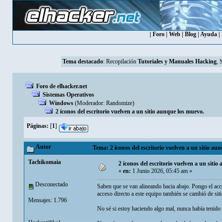
|
Foro
|
Web
|
Blog
|
Ayuda
|
Tema destacado
:
Recopilación
Tutoriales y Manuales Hacking
, 
Foro de elhacker.net
Sistemas Operativos
Windows
(Moderador:
Randomize
)
2 íconos del escritorio vuelven a un sitio aunque los muevo.
Páginas:
[
1
]
Autor
Tema: 2 íconos del escritorio vuelven a un sitio au
Tachikomaia
2 íconos del escritorio vuelven a un siti
«
en:
1 Junio 2026, 05:45 am »
Desconectado
Saben que se van alineando hacia abajo. Pongo el acce
acceso directo a este equipo también se cambió de siti
Mensajes: 1.796
No sé si estoy haciendo algo mal, nunca había tenido