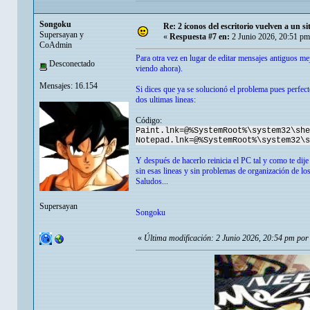
Songoku
Re: 2 íconos del escritorio vuelven a un s
Supersayan y
«
Respuesta #7 en:
2 Junio 2026, 20:51 pm
CoAdmin
Para otra vez en lugar de editar mensajes antiguos m
Desconectado
viendo ahora).
Mensajes: 16.154
Si dices que ya se solucionó el problema pues perfect
dos ultimas lineas:
Código:
Paint.lnk=@%SystemRoot%\system32\she
Notepad.lnk=@%SystemRoot%\system32\s
Y después de hacerlo reinicia el PC tal y como te dij
sin esas lineas y sin problemas de organización de lo
Saludos...
Supersayan
Songoku
«
Última modificación: 2 Junio 2026, 20:54 pm po