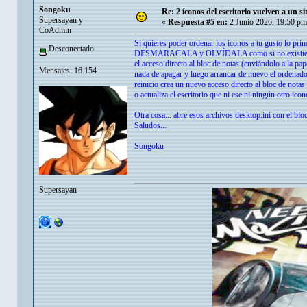
Songoku
Re: 2 íconos del escritorio vuelven a un s
Supersayan y
«
Respuesta #5 en:
2 Junio 2026, 19:50 pm
CoAdmin
Si quieres poder ordenar los iconos a tu gusto lo p
Desconectado
DESMARACALA y OLVÍDALA como si no existiera y jam
el acceso directo al bloc de notas (enviándolo a la pa
Mensajes: 16.154
nada de apagar y luego arrancar de nuevo el ordenad
reinicio crea un nuevo acceso directo al bloc de nota
o actualiza el escritorio que ni ese ni ningún otro ic
Otra cosa... abre esos archivos desktop.ini con el blo
Saludos...
Songoku
Supersayan