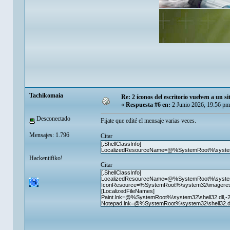
Tachikomaia
Re: 2 íconos del escritorio vuelven a un s
«
Respuesta #6 en:
2 Junio 2026, 19:56 pm
Desconectado
Fijate que edité el mensaje varias veces.
Mensajes: 1.796
Citar
[.ShellClassInfo]
LocalizedResourceName=@%SystemRoot%\system32
Hackentifiko!
Citar
[.ShellClassInfo]
LocalizedResourceName=@%SystemRoot%\system32
IconResource=%SystemRoot%\system32\imageres.
[LocalizedFileNames]
Paint.lnk=@%SystemRoot%\system32\shell32.dll,-
Notepad.lnk=@%SystemRoot%\system32\shell32.dl