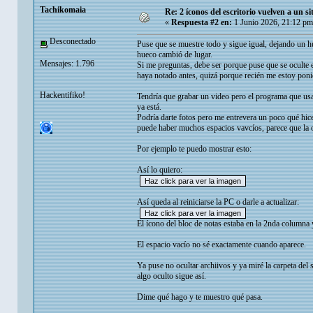
Tachikomaia
Re: 2 íconos del escritorio vuelven a un s
«
Respuesta #2 en:
1 Junio 2026, 21:12 pm
Desconectado
Puse que se muestre todo y sigue igual, dejando un hu
hueco cambió de lugar.
Mensajes: 1.796
Si me preguntas, debe ser porque puse que se oculte 
haya notado antes, quizá porque recién me estoy poni
Hackentifiko!
Tendría que grabar un video pero el programa que usa
ya está.
Podría darte fotos pero me entrevera un poco qué hice
puede haber muchos espacios vavcíos, parece que la op
Por ejemplo te puedo mostrar esto:
Así lo quiero:
Así queda al reiniciarse la PC o darle a actualizar:
El ícono del bloc de notas estaba en la 2nda columna 
El espacio vacío no sé exactamente cuando aparece.
Ya puse no ocultar archiivos y ya miré la carpeta del s
algo oculto sigue así.
Dime qué hago y te muestro qué pasa.