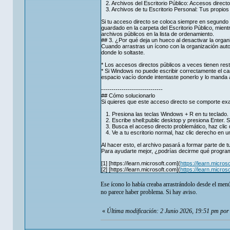
2. Archivos del Escritorio Público: Accesos direct
3. Archivos de tu Escritorio Personal: Tus propio
Si tu acceso directo se coloca siempre en segundo lu
guardado en la carpeta del Escritorio Público, mient
archivos públicos en la lista de ordenamiento.
## 3. ¿Por qué deja un hueco al desactivar la organ
Cuando arrastras un ícono con la organización auto
donde lo soltaste.
* Los accesos directos públicos a veces tienen res
* Si Windows no puede escribir correctamente el cambi
espacio vacío donde intentaste ponerlo y lo manda al 
------------------------------
## Cómo solucionarlo
Si quieres que este acceso directo se comporte ex
1. Presiona las teclas Windows + R en tu teclado.
2. Escribe shell:public desktop y presiona Enter. Se
3. Busca el acceso directo problemático, haz clic 
4. Ve a tu escritorio normal, haz clic derecho en u
Al hacer esto, el archivo pasará a formar parte de t
Para ayudarte mejor, ¿podrías decirme qué progra
[1] [https://learn.microsoft.com](
https://learn.micro
[2] [https://learn.microsoft.com](
https://learn.micro
Ese ícono lo había creaba arrastrándolo desde el menú 
no parece haber problema. Si hay aviso.
«
Última modificación: 2 Junio 2026, 19:51 pm po