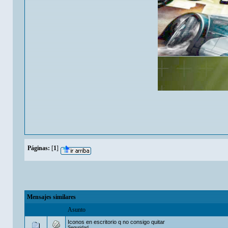
Páginas:
[
1
]
Mensajes similares
Asunto
Iconos en escritorio q no consigo quitar
Seguridad