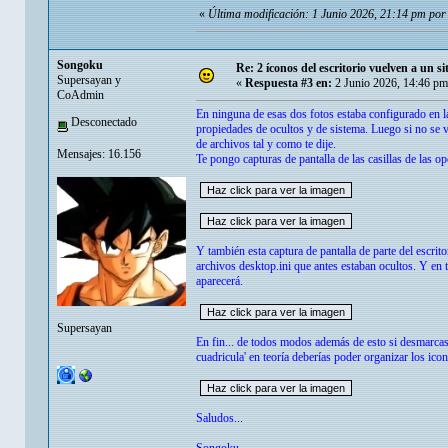
«
Última modificación: 1 Junio 2026, 21:14 pm po
Songoku
Re: 2 íconos del escritorio vuelven a un s
Supersayan y
«
Respuesta #3 en:
2 Junio 2026, 14:46 pm
CoAdmin
En ninguna de esas dos fotos estaba configurado en la
Desconectado
propiedades de ocultos y de sistema. Luego si no se v
de archivos tal y como te dije.
Mensajes: 16.156
Te pongo capturas de pantalla de las casillas de las 
Y también esta captura de pantalla de parte del escrit
archivos desktop.ini que antes estaban ocultos. Y en
aparecerá.
Supersayan
En fin... de todos modos además de esto si desmarcas 
cuadricula' en teoría deberías poder organizar los icon
Saludos...