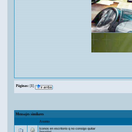
Páginas:
[
1
]
Mensajes similares
Asunto
Iconos en escritorio q no consigo quitar
Seguridad