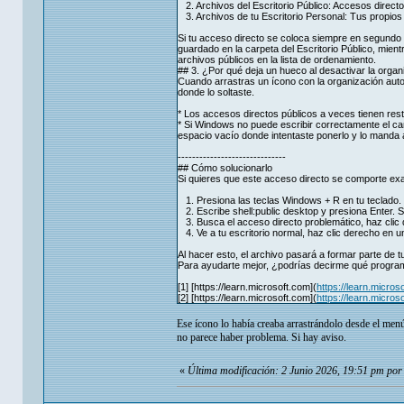
2. Archivos del Escritorio Público: Accesos direct
3. Archivos de tu Escritorio Personal: Tus propio
Si tu acceso directo se coloca siempre en segundo lu
guardado en la carpeta del Escritorio Público, mient
archivos públicos en la lista de ordenamiento.
## 3. ¿Por qué deja un hueco al desactivar la organ
Cuando arrastras un ícono con la organización auto
donde lo soltaste.
* Los accesos directos públicos a veces tienen res
* Si Windows no puede escribir correctamente el cambi
espacio vacío donde intentaste ponerlo y lo manda al 
------------------------------
## Cómo solucionarlo
Si quieres que este acceso directo se comporte ex
1. Presiona las teclas Windows + R en tu teclado.
2. Escribe shell:public desktop y presiona Enter. Se
3. Busca el acceso directo problemático, haz clic 
4. Ve a tu escritorio normal, haz clic derecho en u
Al hacer esto, el archivo pasará a formar parte de t
Para ayudarte mejor, ¿podrías decirme qué progra
[1] [https://learn.microsoft.com](
https://learn.micro
[2] [https://learn.microsoft.com](
https://learn.micro
Ese ícono lo había creaba arrastrándolo desde el menú 
no parece haber problema. Si hay aviso.
«
Última modificación: 2 Junio 2026, 19:51 pm po