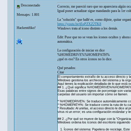
Desconectado
Correcto, me pareció raro que no apareciera algún ocu
Igual poner actualizar sigue mandando para la 1er col
Mensajes: 1.801
La "solución" que hallé es, como dijiste, quitar organ
https://youtu.be/tEqPZXZ2TK8
Hackentifiko!
Windows trata al ícono distinto a los demás.
Edit: Puse que no se vean los íconos ocultos y ahora
automática.
La configuración de iniciar en dice
%HOMEDRIVE%%HOMEPATH%
¿qué es eso? En otros íconos no lo dice.
Qué pesados:
Citar
El comportamiento extraño de tu acceso directo
Windows gestiona los archivos del sistema y la organ
Aquí tienes la explicación detallada de lo que está o
## 1. ¿Qué significa %HOMEDRIVE%%HOMEPA
Esas palabras entre signos de porcentaje son vari
carpetas del usuario sin importar cómo se llamen.
* %HOMEDRIVE%: Se traduce automáticamente como 
* %HOMEPATH%: Se traduce como la ruta de tu car
* Resultado: Al unirlas, el acceso directo le dice a
virus ni un error; es una configuración estándar y l
## 2. ¿Por qué se mueve de lugar con la "Organiza
Windows ordena los íconos del escritorio siguiendo p
1. Íconos del sistema: Papelera de reciclaje, Este 