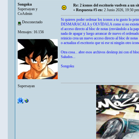
Songoku
Re: 2 íconos del escritorio vuelven a un s
Supersayan y
«
Respuesta #5 en:
2 Junio 2026, 19:50 pm
CoAdmin
Si quieres poder ordenar los iconos a tu gusto lo p
Desconectado
DESMARACALA y OLVÍDALA como si no existiera y jam
el acceso directo al bloc de notas (enviándolo a la pa
Mensajes: 16.156
nada de apagar y luego arrancar de nuevo el ordenad
reinicio crea un nuevo acceso directo al bloc de nota
o actualiza el escritorio que ni ese ni ningún otro ic
Otra cosa... abre esos archivos desktop.ini con el blo
Saludos...
Songoku
Supersayan