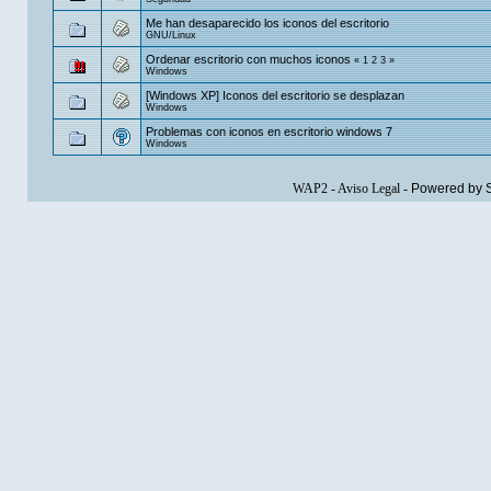
Me han desaparecido los iconos del escritorio
GNU/Linux
Ordenar escritorio con muchos iconos
«
1
2
3
»
Windows
[Windows XP] Iconos del escritorio se desplazan
Windows
Problemas con iconos en escritorio windows 7
Windows
WAP2
-
Aviso Legal
-
Powered by 