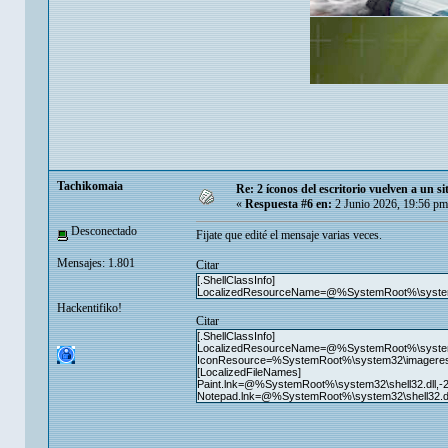
Tachikomaia
Re: 2 íconos del escritorio vuelven a un s
«
Respuesta #6 en:
2 Junio 2026, 19:56 pm
Desconectado
Fijate que edité el mensaje varias veces.
Mensajes: 1.801
Citar
[.ShellClassInfo]
LocalizedResourceName=@%SystemRoot%\system32
Hackentifiko!
Citar
[.ShellClassInfo]
LocalizedResourceName=@%SystemRoot%\system32
IconResource=%SystemRoot%\system32\imageres.
[LocalizedFileNames]
Paint.lnk=@%SystemRoot%\system32\shell32.dll,-
Notepad.lnk=@%SystemRoot%\system32\shell32.dl