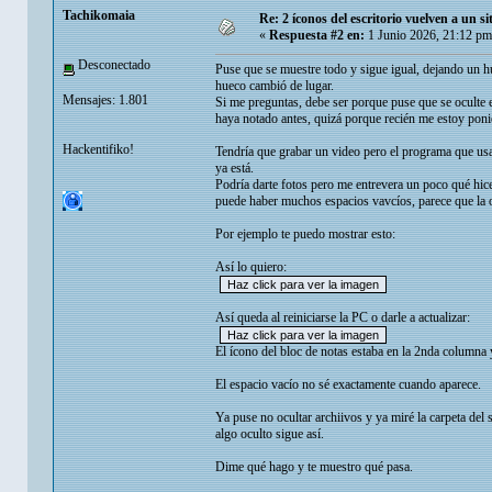
Tachikomaia
Re: 2 íconos del escritorio vuelven a un s
«
Respuesta #2 en:
1 Junio 2026, 21:12 pm
Desconectado
Puse que se muestre todo y sigue igual, dejando un hu
hueco cambió de lugar.
Mensajes: 1.801
Si me preguntas, debe ser porque puse que se oculte 
haya notado antes, quizá porque recién me estoy poni
Hackentifiko!
Tendría que grabar un video pero el programa que usa
ya está.
Podría darte fotos pero me entrevera un poco qué hice
puede haber muchos espacios vavcíos, parece que la op
Por ejemplo te puedo mostrar esto:
Así lo quiero:
Así queda al reiniciarse la PC o darle a actualizar:
El ícono del bloc de notas estaba en la 2nda columna 
El espacio vacío no sé exactamente cuando aparece.
Ya puse no ocultar archiivos y ya miré la carpeta del s
algo oculto sigue así.
Dime qué hago y te muestro qué pasa.