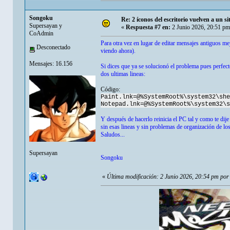
Songoku
Re: 2 íconos del escritorio vuelven a un s
Supersayan y
«
Respuesta #7 en:
2 Junio 2026, 20:51 pm
CoAdmin
Para otra vez en lugar de editar mensajes antiguos m
Desconectado
viendo ahora).
Mensajes: 16.156
Si dices que ya se solucionó el problema pues perfect
dos ultimas lineas:
Código:
Paint.lnk=@%SystemRoot%\system32\she
Notepad.lnk=@%SystemRoot%\system32\s
Y después de hacerlo reinicia el PC tal y como te dij
sin esas lineas y sin problemas de organización de lo
Saludos...
Supersayan
Songoku
«
Última modificación: 2 Junio 2026, 20:54 pm po