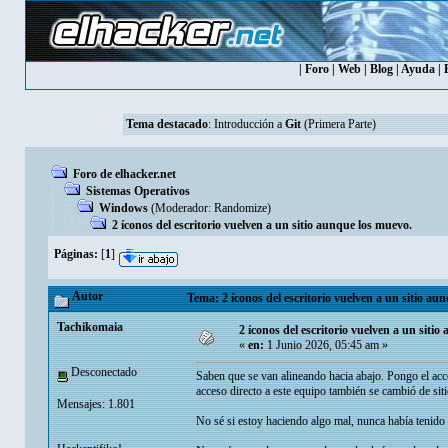
|
Foro
|
Web
|
Blog
|
Ayuda
|
Tema destacado
:
Introducción a
Git
(Primera Parte)
Foro de elhacker.net
Sistemas Operativos
Windows
(Moderador:
Randomize
)
2 íconos del escritorio vuelven a un sitio aunque los muevo.
Páginas:
[
1
]
Autor
Tema: 2 íconos del escritorio vuelven a un sitio au
Tachikomaia
2 íconos del escritorio vuelven a un siti
«
en:
1 Junio 2026, 05:45 am »
Desconectado
Saben que se van alineando hacia abajo. Pongo el acce
acceso directo a este equipo también se cambió de siti
Mensajes: 1.801
No sé si estoy haciendo algo mal, nunca había tenido