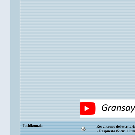
Tachikomaia
Re: 2 íconos del escritor
«
Respuesta #2 en:
1 Juni