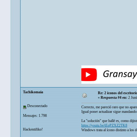
Tachikomaia
Re: 2 íconos del escritor
«
Respuesta #4 en:
2 Juni
Desconectado
Correcto, me pareció raro que no apare
Igual poner actualizar sigue mandando 
Mensajes: 1.798
La "solución" que hallé es, como dijist
https://youtu.be/tEqPZXZ2TK8
Hackentifiko!
Windows trata al ícono distinto a los 