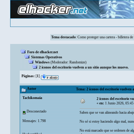
Tema destacado
:
Como proteger una cartera - billetera de
Foro de elhacker.net
Sistemas Operativos
Windows
(Moderador:
Randomize
)
2 íconos del escritorio vuelven a un sitio aunque los muevo.
Páginas:
[
1
]
Autor
Tema: 2 íconos del escritorio vuelven 
Tachikomaia
2 íconos del escritorio v
«
en:
1 Junio 2026, 05:45
Desconectado
Saben que se van alineando hacia abajo
Mensajes: 1.798
No sé si estoy haciendo algo mal, nun
No está marcado que se ordenen de alg