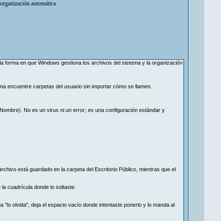
 organización automática.
orma en que Windows gestiona los archivos del sistema y la organización
ma encuentre carpetas del usuario sin importar cómo se llamen.
\TuNombre). No es un virus ni un error; es una configuración estándar y
archivo está guardado en la carpeta del Escritorio Público, mientras que el
la cuadrícula donde lo soltaste.
a "lo olvida", deja el espacio vacío donde intentaste ponerlo y lo manda al