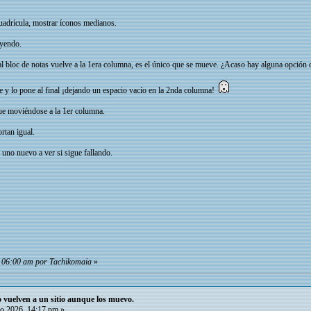
cuadrícula, mostrar íconos medianos.
uyendo.
al bloc de notas vuelve a la 1era columna, es el único que se mueve. ¿Acaso hay alguna opción de
e y lo pone al final ¡dejando un espacio vacío en la 2nda columna!
ue moviéndose a la 1er columna.
rtan igual.
uno nuevo a ver si sigue fallando.
, 06:00 am por Tachikomaia
»
io vuelven a un sitio aunque los muevo.
o 2026, 14:17 pm »