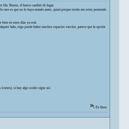
r fila. Bueno, el hueco cambió de lugar.
lo raro es que no lo haya notado antes, quizá porque recién me estoy poniendo
 bien en unos días ya está.
ualquier lado, ergo puede haber muchos espacios vavcíos, parece que la opción
s íconos), si hay algo oculto sigue así.
En línea