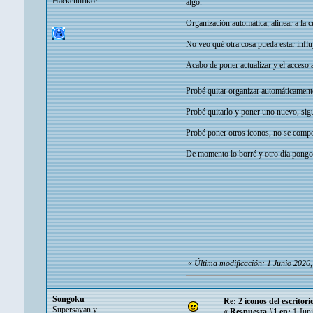
Hackentifiko!
algo.
Organización automática, alinear a la 
No veo qué otra cosa pueda estar infl
Acabo de poner actualizar y el acceso 
Probé quitar organizar automáticament
Probé quitarlo y poner uno nuevo, sig
Probé poner otros íconos, no se compo
De momento lo borré y otro día pongo 
«
Última modificación: 1 Junio 2026
Songoku
Re: 2 íconos del escritor
Supersayan y
«
Respuesta #1 en:
1 Juni