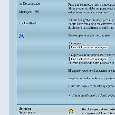
Desconectado
Puse que se muestre todo y sigue igual
Si me preguntas, debe ser porque puse
Mensajes: 1.798
exigente con el orden de algunos...
Tendría que grabar un video pero el p
Hackentifiko!
Podría darte fotos pero me entrevera u
de alinear a la cuadrícula es inútil o 
Por ejemplo te puedo mostrar esto:
Así lo quiero:
Así queda al reiniciarse la PC o darle a
El ícono del bloc de notas estaba en l
El espacio vacío no sé exactamente cu
Ya puse no ocultar archiivos y ya miré l
Dime qué hago y te muestro qué pasa.
«
Última modificación: 1 Junio 2026
Songoku
Re: 2 íconos del escritor
Supersayan y
«
Respuesta #3 en:
2 Juni