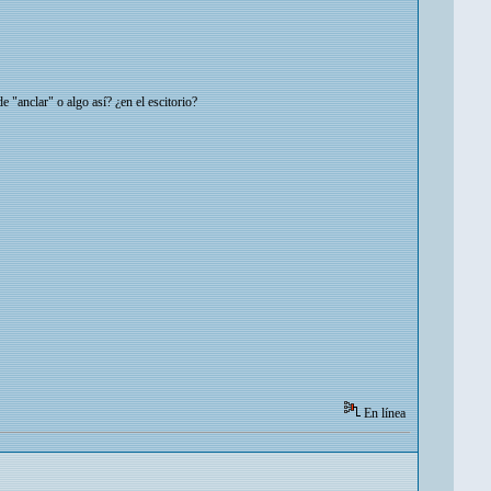
 "anclar" o algo así? ¿en el escitorio?
En línea