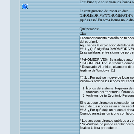
Edit: Puse que no se vean los íconos o
La configuración de iniciar en dice
%HOMEDRIVE%%HOMEPATH%
¿qué es eso? En otros íconos no lo dic
Qué pesados:
Citar
El comportamiento extraño de tu ac
del escritorio.
Aquí tienes la explicación detallada d
## 1. ¿Qué significa %HOMEDR
Esas palabras entre signos de porcen
* %HOMEDRIVE%: Se traduce automáti
* %HOMEPATH%: Se traduce como la r
* Resultado: Al unirlas, el acceso di
legítima de Windows. [1]
## 2. ¿Por qué se mueve de lugar co
Windows ordena los íconos del escrito
1. Íconos del sistema: Papelera de r
2. Archivos del Escritorio Público: 
3. Archivos de tu Escritorio Person
Si tu acceso directo se coloca siempr
resto de tus íconos están en tu escri
## 3. ¿Por qué deja un hueco al desa
Cuando arrastras un ícono con la org
* Los accesos directos públicos a ve
* Si Windows no puede escribir correc
final de la lista por defecto.