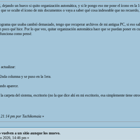
, dejando un hueco si quito organización automática, y si le pongo eso me pone el ícono en la 1e
 que se oculte el ícono de mis documentos o vaya a saber qué cosa indeseable que no recuerdo, 
rograma que usaba cambió demasiado, tengo que recuperar archivos de mi antigua PC, si eso sale
n poco qué hice. Por lo que veo, quitar organización automática hace que se puedan poner en c
no funciona como pensé.
 actualizar:
a 2nda columna y se puso en la 1era.
ando aparece.
a carpeta del sistema, escritorio (no la que dice ahí en mi escritorio, esa simplemente tiene otro
, 21:14 pm por Tachikomaia
»
io vuelven a un sitio aunque los muevo.
o 2026, 14:46 pm »