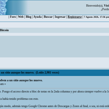
Bienvenido(a),
Visi
¿Perdi
|
Foro
|
Web
|
Blog
|
Ayuda
|
Buscar
|
Ingresar
|
Registrarse
|
7 Agosto 2026, 17:36 
Bitcoin
a un sitio aunque los muevo. (Leído 2,981 veces)
uelven a un sitio aunque los muevo.
 am »
. Pongo el acceso directo a bloc de notas en la 2nda columna y por ahora siempre vuelve a la 1e
ca había tenido problema con esto.
ún modo, además tengo Google Chrome antes de Descargas y Zsnes al final, o sea, ni está orden