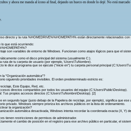
cultos y ahora me manda al ícono al final, dejando un hueco en donde lo dejé. No está marcado
e.
ceso directo y la ruta %HOMEDRIVE%%HOMEPATH% están directamente relacionados con la f
e lo que está ocurriendo:
IVE%%HOMEPATH%?
taje son variables de entorno de Windows. Funcionan como atajos lógicos para que el siste
camente como el disco principal del sistema (usualmente C:).
uta de tu carpeta de usuario (por ejemplo, \Users\TuNombre).
recto le dice al programa que se ejecute (“inicie en”) tu carpeta personal principal (C:\Users
n la "Organización automática"?
rio siguiendo prioridades invisibles. El orden predeterminado estricto es:
eciclaje, Este Equipo, Red, etc.
Accesos directos compartidos por todos los usuarios del equipo (C:\Users\Public\Desktop).
al: Tus propios accesos directos (C:\Users\TuNombre\Desktop). [2]
e en segundo lugar (justo debajo de la Papelera de reciclaje, por ejemplo), significa que ese 
torio privado. Windows siempre prioriza los archivos públicos en la lista de ordenamiento.
ctivar la organización?
anización automática desactivada, Windows intenta recordar la coordenada exacta (X, Y) de 
ces tienen restricciones de permisos de administrador.
tamente el cambio de posición en el registro para ese archivo público en particular, el sistem