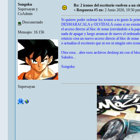
Songoku
Re: 2 íconos del escritorio vuelven a un s
Supersayan y
«
Respuesta #5 en:
2 Junio 2026, 19:50 pm
CoAdmin
Si quieres poder ordenar los iconos a tu gusto lo p
Desconectado
DESMARACALA y OLVÍDALA como si no existiera y jam
el acceso directo al bloc de notas (enviándolo a la pa
Mensajes: 16.156
nada de apagar y luego arrancar de nuevo el ordenad
reinicio crea un nuevo acceso directo al bloc de nota
o actualiza el escritorio que ni ese ni ningún otro ic
Otra cosa... abre esos archivos desktop.ini con el blo
Saludos...
Songoku
Supersayan