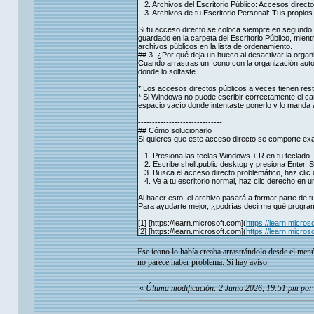
2. Archivos del Escritorio Público: Accesos direct
3. Archivos de tu Escritorio Personal: Tus propio
Si tu acceso directo se coloca siempre en segundo lu
guardado en la carpeta del Escritorio Público, mient
archivos públicos en la lista de ordenamiento.
## 3. ¿Por qué deja un hueco al desactivar la organ
Cuando arrastras un ícono con la organización auto
donde lo soltaste.
* Los accesos directos públicos a veces tienen res
* Si Windows no puede escribir correctamente el cambi
espacio vacío donde intentaste ponerlo y lo manda al 
------------------------------
## Cómo solucionarlo
Si quieres que este acceso directo se comporte ex
1. Presiona las teclas Windows + R en tu teclado.
2. Escribe shell:public desktop y presiona Enter. Se
3. Busca el acceso directo problemático, haz clic 
4. Ve a tu escritorio normal, haz clic derecho en u
Al hacer esto, el archivo pasará a formar parte de t
Para ayudarte mejor, ¿podrías decirme qué progra
[1] [https://learn.microsoft.com](
https://learn.micro
[2] [https://learn.microsoft.com](
https://learn.micro
Ese ícono lo había creaba arrastrándolo desde el menú 
no parece haber problema. Si hay aviso.
«
Última modificación: 2 Junio 2026, 19:51 pm po