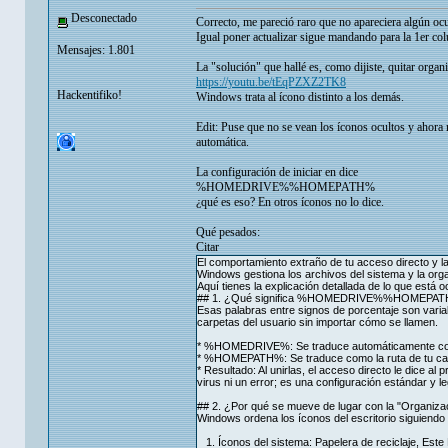
Desconectado
Correcto, me pareció raro que no apareciera algún ocu
Igual poner actualizar sigue mandando para la 1er col
Mensajes: 1.801
La "solución" que hallé es, como dijiste, quitar organ
https://youtu.be/tEqPZXZ2TK8
Hackentifiko!
Windows trata al ícono distinto a los demás.
Edit: Puse que no se vean los íconos ocultos y ahora
automática.
La configuración de iniciar en dice
%HOMEDRIVE%%HOMEPATH%
¿qué es eso? En otros íconos no lo dice.
Qué pesados:
Citar
El comportamiento extraño de tu acceso directo
Windows gestiona los archivos del sistema y la organ
Aquí tienes la explicación detallada de lo que está o
## 1. ¿Qué significa %HOMEDRIVE%%HOMEPA
Esas palabras entre signos de porcentaje son vari
carpetas del usuario sin importar cómo se llamen.
* %HOMEDRIVE%: Se traduce automáticamente como 
* %HOMEPATH%: Se traduce como la ruta de tu car
* Resultado: Al unirlas, el acceso directo le dice a
virus ni un error; es una configuración estándar y l
## 2. ¿Por qué se mueve de lugar con la "Organiza
Windows ordena los íconos del escritorio siguiendo p
1. Íconos del sistema: Papelera de reciclaje, Este 