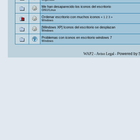
Me han desaparecido los iconos del escritorio
GNU/Linux
Ordenar escritorio con muchos iconos
«
1
2
3
»
Windows
[Windows XP] Iconos del escritorio se desplazan
Windows
Problemas con iconos en escritorio windows 7
Windows
WAP2
-
Aviso Legal
-
Powered by 