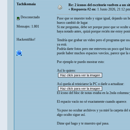
Tachikomaia
Re: 2 íconos del escritorio vuelven a un s
«
Respuesta #2 en:
1 Junio 2026, 21:12 pm
Desconectado
Puse que se muestre todo y sigue igual, dejando un hu
hueco cambió de lugar.
Mensajes: 1.801
Si me preguntas, debe ser porque puse que se oculte 
haya notado antes, quizá porque recién me estoy poni
Hackentifiko!
Tendría que grabar un video pero el programa que usa
ya está.
Podría darte fotos pero me entrevera un poco qué hice
puede haber muchos espacios vavcíos, parece que la op
Por ejemplo te puedo mostrar esto:
Así lo quiero:
Así queda al reiniciarse la PC o darle a actualizar:
El ícono del bloc de notas estaba en la 2nda columna 
El espacio vacío no sé exactamente cuando aparece.
Ya puse no ocultar archiivos y ya miré la carpeta del s
algo oculto sigue así.
Dime qué hago y te muestro qué pasa.