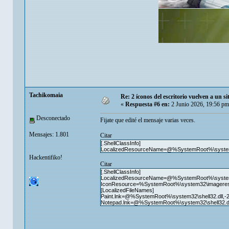
Tachikomaia
Re: 2 íconos del escritorio vuelven a un s
«
Respuesta #6 en:
2 Junio 2026, 19:56 pm
Desconectado
Fijate que edité el mensaje varias veces.
Mensajes: 1.801
Citar
[.ShellClassInfo]
LocalizedResourceName=@%SystemRoot%\system32
Hackentifiko!
Citar
[.ShellClassInfo]
LocalizedResourceName=@%SystemRoot%\system32
IconResource=%SystemRoot%\system32\imageres.
[LocalizedFileNames]
Paint.lnk=@%SystemRoot%\system32\shell32.dll,-
Notepad.lnk=@%SystemRoot%\system32\shell32.dl