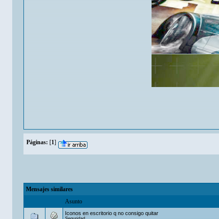
Páginas:
[
1
]
Mensajes similares
Asunto
Iconos en escritorio q no consigo quitar
Seguridad