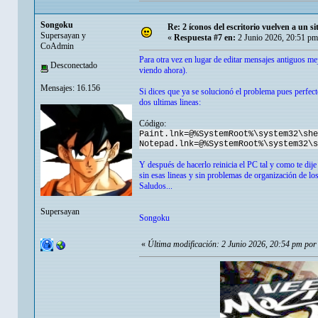
Songoku
Re: 2 íconos del escritorio vuelven a un s
Supersayan y
«
Respuesta #7 en:
2 Junio 2026, 20:51 pm
CoAdmin
Para otra vez en lugar de editar mensajes antiguos m
Desconectado
viendo ahora).
Mensajes: 16.156
Si dices que ya se solucionó el problema pues perfect
dos ultimas lineas:
Código:
Paint.lnk=@%SystemRoot%\system32\she
Notepad.lnk=@%SystemRoot%\system32\s
Y después de hacerlo reinicia el PC tal y como te dij
sin esas lineas y sin problemas de organización de lo
Saludos...
Supersayan
Songoku
«
Última modificación: 2 Junio 2026, 20:54 pm po