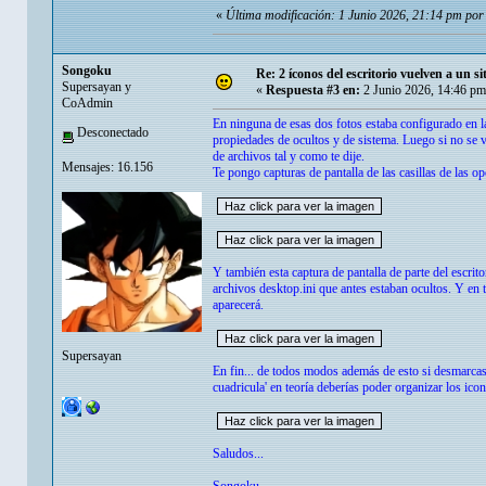
«
Última modificación: 1 Junio 2026, 21:14 pm po
Songoku
Re: 2 íconos del escritorio vuelven a un s
Supersayan y
«
Respuesta #3 en:
2 Junio 2026, 14:46 pm
CoAdmin
En ninguna de esas dos fotos estaba configurado en la
Desconectado
propiedades de ocultos y de sistema. Luego si no se v
de archivos tal y como te dije.
Mensajes: 16.156
Te pongo capturas de pantalla de las casillas de las 
Y también esta captura de pantalla de parte del escrit
archivos desktop.ini que antes estaban ocultos. Y en
aparecerá.
Supersayan
En fin... de todos modos además de esto si desmarcas 
cuadricula' en teoría deberías poder organizar los icon
Saludos...