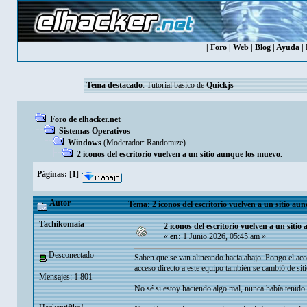
|
Foro
|
Web
|
Blog
|
Ayuda
|
Tema destacado
:
Tutorial básico de
Quickjs
Foro de elhacker.net
Sistemas Operativos
Windows
(Moderador:
Randomize
)
2 íconos del escritorio vuelven a un sitio aunque los muevo.
Páginas:
[
1
]
Autor
Tema: 2 íconos del escritorio vuelven a un sitio au
Tachikomaia
2 íconos del escritorio vuelven a un siti
«
en:
1 Junio 2026, 05:45 am »
Desconectado
Saben que se van alineando hacia abajo. Pongo el acce
acceso directo a este equipo también se cambió de siti
Mensajes: 1.801
No sé si estoy haciendo algo mal, nunca había tenido