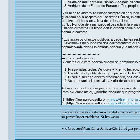
2. Archivos del Escritorio Público: Accesos direct
3. Archivos de tu Escritorio Personal: Tus propio
Si tu acceso directo se coloca siempre en segundo lu
guardado en la carpeta del Escritorio Público, mient
archivos públicos en la lista de ordenamiento.
## 3. ¿Por qué deja un hueco al desactivar la organ
Cuando arrastras un ícono con la organización auto
donde lo soltaste.
* Los accesos directos públicos a veces tienen res
* Si Windows no puede escribir correctamente el cambi
espacio vacío donde intentaste ponerlo y lo manda al 
------------------------------
## Cómo solucionarlo
Si quieres que este acceso directo se comporte ex
1. Presiona las teclas Windows + R en tu teclado.
2. Escribe shell:public desktop y presiona Enter. Se
3. Busca el acceso directo problemático, haz clic 
4. Ve a tu escritorio normal, haz clic derecho en u
Al hacer esto, el archivo pasará a formar parte de t
Para ayudarte mejor, ¿podrías decirme qué progra
[1] [https://learn.microsoft.com](
https://learn.micro
[2] [https://learn.microsoft.com](
https://learn.micro
Ese ícono lo había creaba arrastrándolo desde el menú 
no parece haber problema. Si hay aviso.
«
Última modificación: 2 Junio 2026, 19:51 pm po