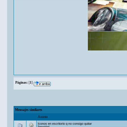
Páginas:
[
1
]
Mensajes similares
Asunto
Iconos en escritorio q no consigo quitar
Seguridad