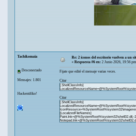
Tachikomaia
Re: 2 íconos del escritorio vuelven a un s
«
Respuesta #6 en:
2 Junio 2026, 19:56 pm
Desconectado
Fijate que edité el mensaje varias veces.
Mensajes: 1.801
Citar
[.ShellClassInfo]
LocalizedResourceName=@%SystemRoot%\system32
Hackentifiko!
Citar
[.ShellClassInfo]
LocalizedResourceName=@%SystemRoot%\system32
IconResource=%SystemRoot%\system32\imageres.
[LocalizedFileNames]
Paint.lnk=@%SystemRoot%\system32\shell32.dll,-
Notepad.lnk=@%SystemRoot%\system32\shell32.dl