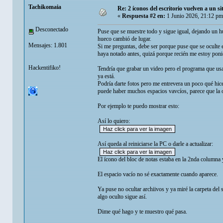
Tachikomaia
Re: 2 íconos del escritorio vuelven a un s
«
Respuesta #2 en:
1 Junio 2026, 21:12 pm
Desconectado
Puse que se muestre todo y sigue igual, dejando un hu
hueco cambió de lugar.
Mensajes: 1.801
Si me preguntas, debe ser porque puse que se oculte 
haya notado antes, quizá porque recién me estoy poni
Hackentifiko!
Tendría que grabar un video pero el programa que usa
ya está.
Podría darte fotos pero me entrevera un poco qué hice
puede haber muchos espacios vavcíos, parece que la op
Por ejemplo te puedo mostrar esto:
Así lo quiero:
Así queda al reiniciarse la PC o darle a actualizar:
El ícono del bloc de notas estaba en la 2nda columna 
El espacio vacío no sé exactamente cuando aparece.
Ya puse no ocultar archiivos y ya miré la carpeta del s
algo oculto sigue así.
Dime qué hago y te muestro qué pasa.