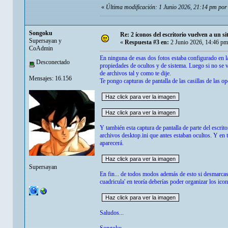
«
Última modificación: 1 Junio 2026, 21:14 pm po
Songoku
Re: 2 íconos del escritorio vuelven a un s
Supersayan y
«
Respuesta #3 en:
2 Junio 2026, 14:46 pm
CoAdmin
En ninguna de esas dos fotos estaba configurado en la
Desconectado
propiedades de ocultos y de sistema. Luego si no se v
de archivos tal y como te dije.
Mensajes: 16.156
Te pongo capturas de pantalla de las casillas de las 
Y también esta captura de pantalla de parte del escrit
archivos desktop.ini que antes estaban ocultos. Y en
aparecerá.
Supersayan
En fin... de todos modos además de esto si desmarcas 
cuadricula' en teoría deberías poder organizar los icon
Saludos...