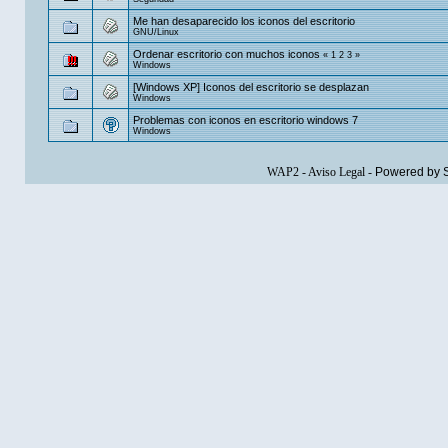
Me han desaparecido los iconos del escritorio
GNU/Linux
Ordenar escritorio con muchos iconos
«
1
2
3
»
Windows
[Windows XP] Iconos del escritorio se desplazan
Windows
Problemas con iconos en escritorio windows 7
Windows
WAP2
-
Aviso Legal
-
Powered by 