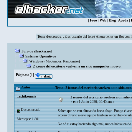
|
Foro
|
Web
|
Blog
|
Ayuda
|
Tema destacado
: ¿Eres usuario del foro? Ahora tienes un Bot con 
Foro de elhacker.net
Sistemas Operativos
Windows
(Moderador:
Randomize
)
2 íconos del escritorio vuelven a un sitio aunque los muevo.
Páginas:
[
1
]
Autor
Tema: 2 íconos del escritorio vuelven a un sitio au
Tachikomaia
2 íconos del escritorio vuelven a un siti
«
en:
1 Junio 2026, 05:45 am »
Desconectado
Saben que se van alineando hacia abajo. Pongo el acce
acceso directo a este equipo también se cambió de siti
Mensajes: 1.801
No sé si estoy haciendo algo mal, nunca había tenido