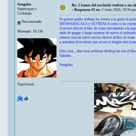
Songoku
Re: 2 íconos del escritorio vuelven a un s
Supersayan y
«
Respuesta #5 en:
2 Junio 2026, 19:50 pm
CoAdmin
Si quieres poder ordenar los iconos a tu gusto lo p
Desconectado
DESMARACALA y OLVÍDALA como si no existiera y jam
el acceso directo al bloc de notas (enviándolo a la pa
Mensajes: 16.156
nada de apagar y luego arrancar de nuevo el ordenad
reinicio crea un nuevo acceso directo al bloc de nota
o actualiza el escritorio que ni ese ni ningún otro ic
Otra cosa... abre esos archivos desktop.ini con el blo
Saludos...
Songoku
Supersayan