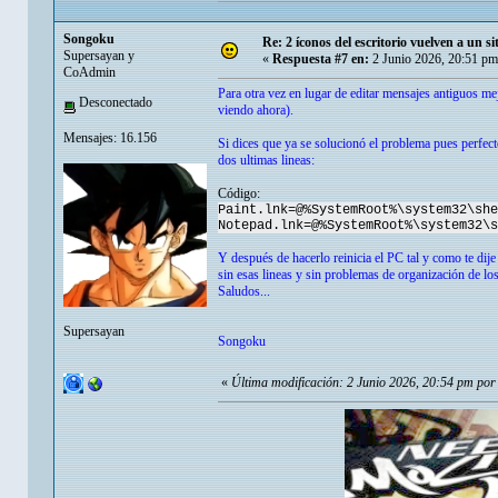
Songoku
Re: 2 íconos del escritorio vuelven a un s
Supersayan y
«
Respuesta #7 en:
2 Junio 2026, 20:51 pm
CoAdmin
Para otra vez en lugar de editar mensajes antiguos m
Desconectado
viendo ahora).
Mensajes: 16.156
Si dices que ya se solucionó el problema pues perfect
dos ultimas lineas:
Código:
Paint.lnk=@%SystemRoot%\system32\she
Notepad.lnk=@%SystemRoot%\system32\s
Y después de hacerlo reinicia el PC tal y como te dij
sin esas lineas y sin problemas de organización de lo
Saludos...
Supersayan
Songoku
«
Última modificación: 2 Junio 2026, 20:54 pm po