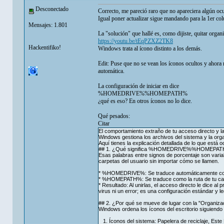
Desconectado
Correcto, me pareció raro que no apareciera algún ocu
Igual poner actualizar sigue mandando para la 1er col
Mensajes: 1.801
La "solución" que hallé es, como dijiste, quitar organ
https://youtu.be/tEqPZXZ2TK8
Hackentifiko!
Windows trata al ícono distinto a los demás.
Edit: Puse que no se vean los íconos ocultos y ahora
automática.
La configuración de iniciar en dice
%HOMEDRIVE%%HOMEPATH%
¿qué es eso? En otros íconos no lo dice.
Qué pesados:
Citar
El comportamiento extraño de tu acceso directo
Windows gestiona los archivos del sistema y la organ
Aquí tienes la explicación detallada de lo que está o
## 1. ¿Qué significa %HOMEDRIVE%%HOMEPA
Esas palabras entre signos de porcentaje son vari
carpetas del usuario sin importar cómo se llamen.
* %HOMEDRIVE%: Se traduce automáticamente como 
* %HOMEPATH%: Se traduce como la ruta de tu car
* Resultado: Al unirlas, el acceso directo le dice a
virus ni un error; es una configuración estándar y l
## 2. ¿Por qué se mueve de lugar con la "Organiza
Windows ordena los íconos del escritorio siguiendo p
1. Íconos del sistema: Papelera de reciclaje, Este 