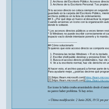
2. Archivos del Escritorio Público: Accesos direct
3. Archivos de tu Escritorio Personal: Tus propio
Si tu acceso directo se coloca siempre en segundo lu
guardado en la carpeta del Escritorio Público, mient
archivos públicos en la lista de ordenamiento.
## 3. ¿Por qué deja un hueco al desactivar la organ
Cuando arrastras un ícono con la organización auto
donde lo soltaste.
* Los accesos directos públicos a veces tienen res
* Si Windows no puede escribir correctamente el cambi
espacio vacío donde intentaste ponerlo y lo manda al 
------------------------------
## Cómo solucionarlo
Si quieres que este acceso directo se comporte ex
1. Presiona las teclas Windows + R en tu teclado.
2. Escribe shell:public desktop y presiona Enter. Se
3. Busca el acceso directo problemático, haz clic 
4. Ve a tu escritorio normal, haz clic derecho en u
Al hacer esto, el archivo pasará a formar parte de t
Para ayudarte mejor, ¿podrías decirme qué progra
[1] [https://learn.microsoft.com](
https://learn.micro
[2] [https://learn.microsoft.com](
https://learn.micro
Ese ícono lo había creaba arrastrándolo desde el menú 
no parece haber problema. Si hay aviso.
«
Última modificación: 2 Junio 2026, 19:51 pm po