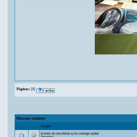
Páginas:
[
1
]
Mensajes similares
Asunto
Iconos en escritorio q no consigo quitar
Seguridad