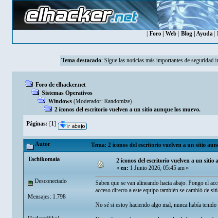
|
Foro
|
Web
|
Blog
|
Ayuda
|
Tema destacado
:
Sigue las noticias más importantes de seguridad i
Foro de elhacker.net
Sistemas Operativos
Windows
(Moderador:
Randomize
)
2 íconos del escritorio vuelven a un sitio aunque los muevo.
Páginas:
[
1
]
Autor
Tema: 2 íconos del escritorio vuelven a un sitio au
Tachikomaia
2 íconos del escritorio vuelven a un siti
«
en:
1 Junio 2026, 05:45 am »
Desconectado
Saben que se van alineando hacia abajo. Pongo el acce
acceso directo a este equipo también se cambió de siti
Mensajes: 1.798
No sé si estoy haciendo algo mal, nunca había tenido