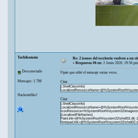
Tachikomaia
Re: 2 íconos del escritorio vuelven a un s
«
Respuesta #6 en:
2 Junio 2026, 19:56 pm
Desconectado
Fijate que edité el mensaje varias veces.
Mensajes: 1.798
Citar
[.ShellClassInfo]
LocalizedResourceName=@%SystemRoot%\system32
Hackentifiko!
Citar
[.ShellClassInfo]
LocalizedResourceName=@%SystemRoot%\system32
IconResource=%SystemRoot%\system32\imageres.
[LocalizedFileNames]
Paint.lnk=@%SystemRoot%\system32\shell32.dll,-
Notepad.lnk=@%SystemRoot%\system32\shell32.dl