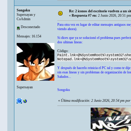
Songoku
Re: 2 íconos del escritorio vuelven a un s
Supersayan y
«
Respuesta #7 en:
2 Junio 2026, 20:51 pm
CoAdmin
Para otra vez en lugar de editar mensajes antiguos m
Desconectado
viendo ahora).
Mensajes: 16.154
Si dices que ya se solucionó el problema pues perfect
dos ultimas lineas:
Código:
Paint.lnk=@%SystemRoot%\system32\she
Notepad.lnk=@%SystemRoot%\system32\s
Y después de hacerlo reinicia el PC tal y como te dij
sin esas lineas y sin problemas de organización de lo
Saludos...
Supersayan
Songoku
«
Última modificación: 2 Junio 2026, 20:54 pm po