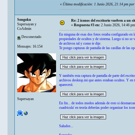
«
Última modificación: 1 Junio 2026, 21:14 pm po
Songoku
Re: 2 íconos del escritorio vuelven a un s
Supersayan y
«
Respuesta #3 en:
2 Junio 2026, 14:46 pm
CoAdmin
En ninguna de esas dos fotos estaba configurado en la
Desconectado
propiedades de ocultos y de sistema. Luego si no se v
de archivos tal y como te dije.
Mensajes: 16.154
Te pongo capturas de pantalla de las casillas de las 
Y también esta captura de pantalla de parte del escrit
archivos desktop.ini que antes estaban ocultos. Y en
aparecerá.
Supersayan
En fin... de todos modos además de esto si desmarcas 
cuadricula' en teoría deberías poder organizar los icon
Saludos...