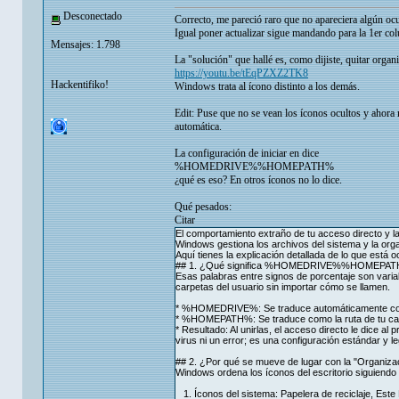
Desconectado
Correcto, me pareció raro que no apareciera algún ocu
Igual poner actualizar sigue mandando para la 1er col
Mensajes: 1.798
La "solución" que hallé es, como dijiste, quitar organ
https://youtu.be/tEqPZXZ2TK8
Hackentifiko!
Windows trata al ícono distinto a los demás.
Edit: Puse que no se vean los íconos ocultos y ahora
automática.
La configuración de iniciar en dice
%HOMEDRIVE%%HOMEPATH%
¿qué es eso? En otros íconos no lo dice.
Qué pesados:
Citar
El comportamiento extraño de tu acceso directo
Windows gestiona los archivos del sistema y la organ
Aquí tienes la explicación detallada de lo que está o
## 1. ¿Qué significa %HOMEDRIVE%%HOMEPA
Esas palabras entre signos de porcentaje son vari
carpetas del usuario sin importar cómo se llamen.
* %HOMEDRIVE%: Se traduce automáticamente como 
* %HOMEPATH%: Se traduce como la ruta de tu car
* Resultado: Al unirlas, el acceso directo le dice a
virus ni un error; es una configuración estándar y l
## 2. ¿Por qué se mueve de lugar con la "Organiza
Windows ordena los íconos del escritorio siguiendo p
1. Íconos del sistema: Papelera de reciclaje, Este 