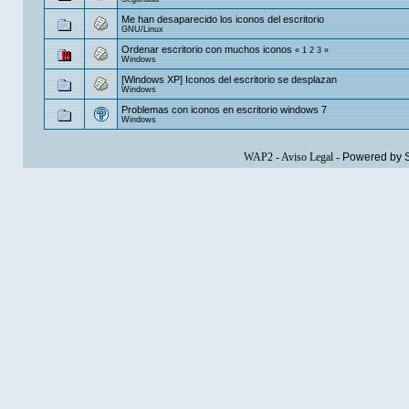
Me han desaparecido los iconos del escritorio
GNU/Linux
Ordenar escritorio con muchos iconos
«
1
2
3
»
Windows
[Windows XP] Iconos del escritorio se desplazan
Windows
Problemas con iconos en escritorio windows 7
Windows
WAP2
-
Aviso Legal
-
Powered by 