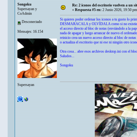
Songoku
Re: 2 íconos del escritorio vuelven a un s
Supersayan y
«
Respuesta #5 en:
2 Junio 2026, 19:50 pm
CoAdmin
Si quieres poder ordenar los iconos a tu gusto lo p
Desconectado
DESMARACALA y OLVÍDALA como si no existiera y jam
el acceso directo al bloc de notas (enviándolo a la pa
Mensajes: 16.154
nada de apagar y luego arrancar de nuevo el ordenad
reinicio crea un nuevo acceso directo al bloc de nota
o actualiza el escritorio que ni ese ni ningún otro ic
Otra cosa... abre esos archivos desktop.ini con el blo
Saludos...
Songoku
Supersayan