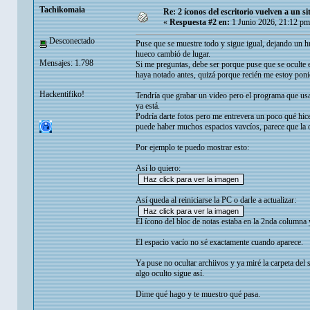
Tachikomaia
Re: 2 íconos del escritorio vuelven a un s
«
Respuesta #2 en:
1 Junio 2026, 21:12 pm
Desconectado
Puse que se muestre todo y sigue igual, dejando un hu
hueco cambió de lugar.
Mensajes: 1.798
Si me preguntas, debe ser porque puse que se oculte 
haya notado antes, quizá porque recién me estoy poni
Hackentifiko!
Tendría que grabar un video pero el programa que usa
ya está.
Podría darte fotos pero me entrevera un poco qué hice
puede haber muchos espacios vavcíos, parece que la op
Por ejemplo te puedo mostrar esto:
Así lo quiero:
Así queda al reiniciarse la PC o darle a actualizar:
El ícono del bloc de notas estaba en la 2nda columna 
El espacio vacío no sé exactamente cuando aparece.
Ya puse no ocultar archiivos y ya miré la carpeta del s
algo oculto sigue así.
Dime qué hago y te muestro qué pasa.