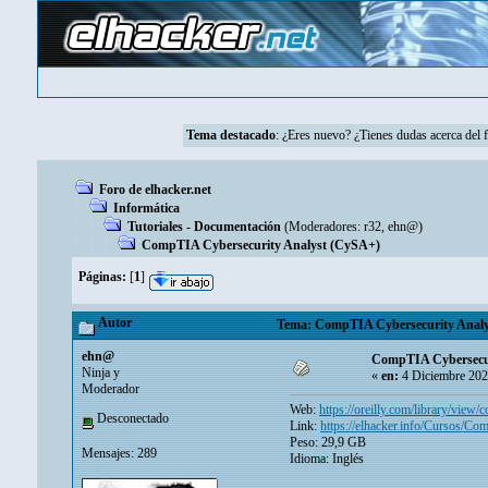
Tema destacado
:
¿Eres nuevo? ¿Tienes dudas acerca del 
Foro de elhacker.net
Informática
Tutoriales - Documentación
(Moderadores:
r32
,
ehn@
)
CompTIA Cybersecurity Analyst (CySA+)
Páginas:
[
1
]
Autor
Tema: CompTIA Cybersecurity Analys
ehn@
CompTIA Cybersecur
Ninja y
«
en:
4 Diciembre 202
Moderador
Web:
https://oreilly.com/library/view
Desconectado
Link:
https://elhacker.info/Cursos
Peso: 29,9 GB
Mensajes: 289
Idioma: Inglés