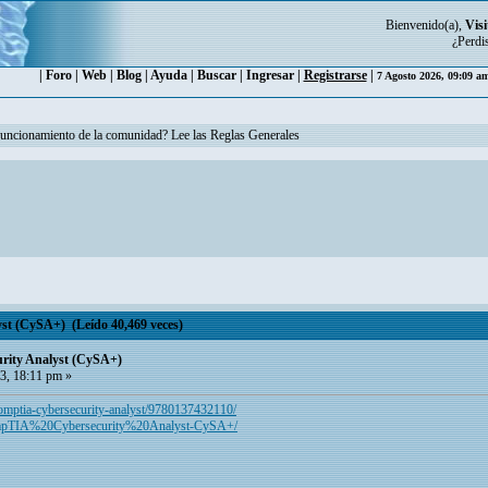
Bienvenido(a),
Visi
¿Perdi
|
Foro
|
Web
|
Blog
|
Ayuda
|
Buscar
|
Ingresar
|
Registrarse
|
7 Agosto 2026, 09:09 a
funcionamiento de la comunidad? Lee las Reglas Generales
t (CySA+) (Leído 40,469 veces)
ity Analyst (CySA+)
3, 18:11 pm »
/comptia-cybersecurity-analyst/9780137432110/
/CompTIA%20Cybersecurity%20Analyst-CySA+/