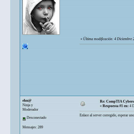
«
Última modificación: 4 Diciembre
ehn@
Re: CompTIA Cyberse
Ninja y
«
Respuesta #1 en:
4 D
Moderador
Enlace al server corregido, esperar unos
Desconectado
Mensajes: 289