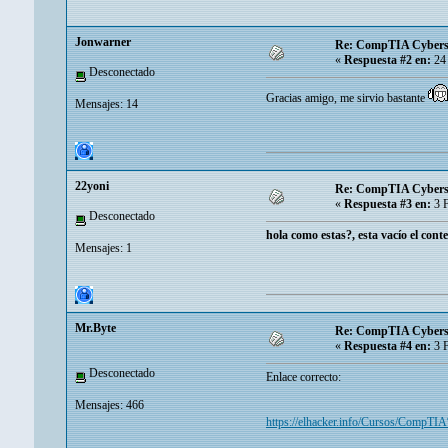
Jonwarner
Re: CompTIA Cyberse
«
Respuesta #2 en:
24 
Desconectado
Gracias amigo, me sirvio bastante
Mensajes: 14
22yoni
Re: CompTIA Cyberse
«
Respuesta #3 en:
3 F
Desconectado
hola como estas?, esta vacío el conte
Mensajes: 1
Mr.Byte
Re: CompTIA Cyberse
«
Respuesta #4 en:
3 F
Desconectado
Enlace correcto:
Mensajes: 466
https://elhacker.info/Cursos/Comp