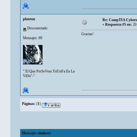
planton
Re: CompTIA Cyberse
«
Respuesta #5 en:
20 
Desconectado
Gracias!
Mensajes: 69
" El Que PerSeVera TriUnFa En La
ViDa"-"
Páginas:
[
1
]
Mensajes similares