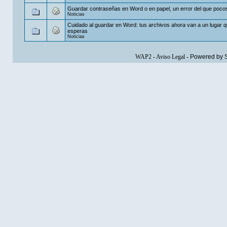
Guardar contraseñas en Word o en papel, un error del que poc
Noticias
Cuidado al guardar en Word: tus archivos ahora van a un lugar 
esperas
Noticias
WAP2
-
Aviso Legal
-
Powered by 