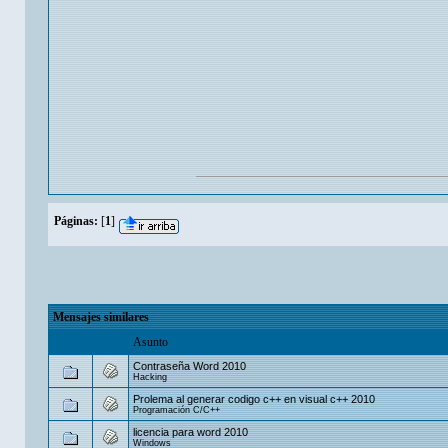
Páginas:
[
1
]
Mensajes similares
Asunto
Contraseña Word 2010
Hacking
Prolema al generar codigo c++ en visual c++ 2010
Programación C/C++
licencia para word 2010
Windows