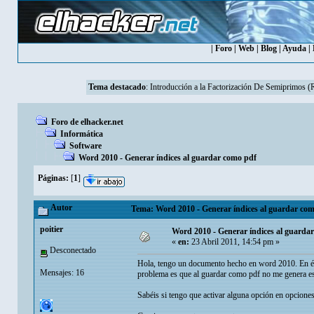
|
Foro
|
Web
|
Blog
|
Ayuda
|
Tema destacado
:
Introducción a la Factorización De Semiprimos 
Foro de elhacker.net
Informática
Software
Word 2010 - Generar índices al guardar como pdf
Páginas:
[
1
]
Autor
Tema: Word 2010 - Generar índices al guardar com
poitier
Word 2010 - Generar índices al guarda
«
en:
23 Abril 2011, 14:54 pm »
Desconectado
Hola, tengo un documento hecho en word 2010. En él, te
Mensajes: 16
problema es que al guardar como pdf no me genera esa
Sabéis si tengo que activar alguna opción en opciones