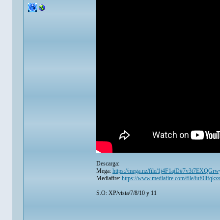
Descarga:
Mega:
https://mega.nz/file/1j4F1ajD#7v3t7EXQ
Mediafire:
https://www.mediafire.com/file/iuf0lifqkx
S.O: XP/vista/7/8/10 y 11