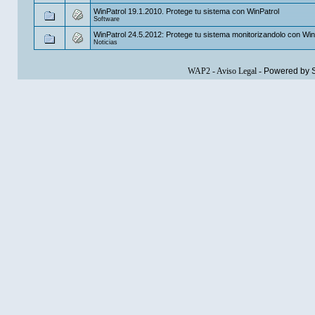
WinPatrol 19.1.2010. Protege tu sistema con WinPatrol
Software
WinPatrol 24.5.2012: Protege tu sistema monitorizandolo con Win
Noticias
WAP2
-
Aviso Legal
-
Powered by 