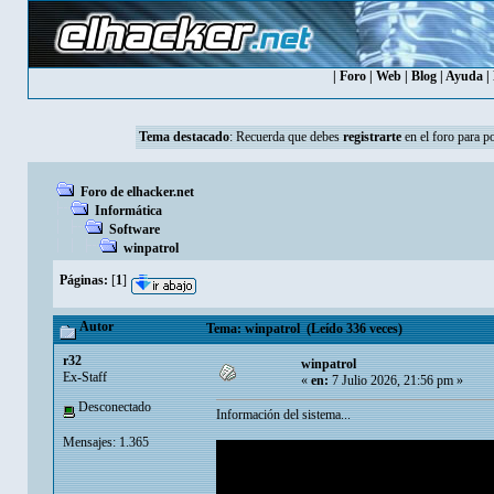
|
Foro
|
Web
|
Blog
|
Ayuda
|
Tema destacado
:
Recuerda que debes
registrarte
en el foro para p
Foro de elhacker.net
Informática
Software
winpatrol
Páginas:
[
1
]
Autor
Tema: winpatrol (Leído 336 veces)
r32
winpatrol
Ex-Staff
«
en:
7 Julio 2026, 21:56 pm »
Desconectado
Información del sistema...
Mensajes: 1.365