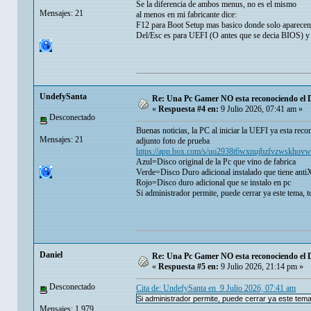
Se la diferencia de ambos menus, no es el mismo
Mensajes: 21
al menos en mi fabricante dice:
F12 para Boot Setup mas basico donde solo aparece
Del/Esc es para UEFI (O antes que se decia BIOS) y
UndefySanta
Re: Una Pc Gamer NO esta reconociendo el 
«
Respuesta #4 en:
9 Julio 2026, 07:41 am »
Desconectado
Buenas noticias, la PC al iniciar la UEFI ya esta reco
Mensajes: 21
adjunto foto de prueba
https://app.box.com/s/uo2938t6wxnujbzfvzwskhovw
Azul=Disco original de la Pc que vino de fabrica
Verde=Disco Duro adicional instalado que tiene antiX
Rojo=Disco duro adicional que se instalo en pc
Si administrador permite, puede cerrar ya este tema, 
Danielㅤ
Re: Una Pc Gamer NO esta reconociendo el 
«
Respuesta #5 en:
9 Julio 2026, 21:14 pm »
Desconectado
Cita de: UndefySanta en 9 Julio 2026, 07:41 am
Si administrador permite, puede cerrar ya este tem
Mensajes: 1.979