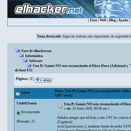
|
Foro
|
Web
|
Blog
|
Ayuda
|
Tema destacado
:
Sigue las noticias más importantes de seguridad i
Foro de elhacker.net
Informática
Software
Una Pc Gamer NO esta reconociendo el Disco Duro (Adicional y
de boot F12
Páginas:
[
1
]
Tema: Una Pc Gamer NO esta reconociendo el Disc
Autor
5,057 veces)
UndefySanta
Una Pc Gamer NO esta reconociendo el Disc
«
en:
24 Junio 2026, 00:08 am »
Desconectado
Saludos amigos que tal hola, a mis 2 PC les conecte 
Mensajes: 21
(Gigabyte)
en la Quaroni puse 2, mediante fuente de poder SAT
Conecte uno Western Digital de 320 gb, lo detecta, u