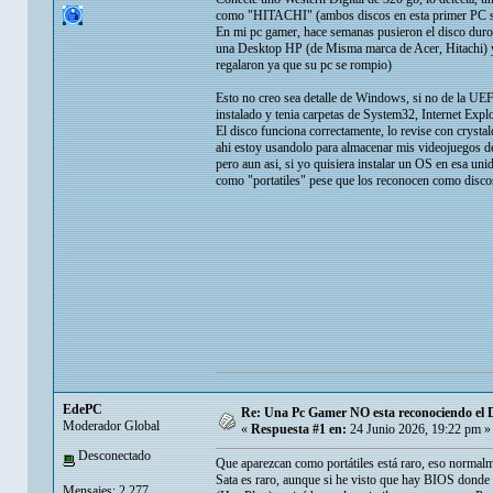
como "HITACHI" (ambos discos en esta primer PC s
En mi pc gamer, hace semanas pusieron el disco duro 
una Desktop HP (de Misma marca de Acer, Hitachi) y 
regalaron ya que su pc se rompio)
Esto no creo sea detalle de Windows, si no de la UEF
instalado y tenia carpetas de System32, Internet Expl
El disco funciona correctamente, lo revise con cryst
ahi estoy usandolo para almacenar mis videojuegos de
pero aun asi, si yo quisiera instalar un OS en esa un
como "portatiles" pese que los reconocen como disco
EdePC
Re: Una Pc Gamer NO esta reconociendo el 
Moderador Global
«
Respuesta #1 en:
24 Junio 2026, 19:22 pm »
Desconectado
Que aparezcan como portátiles está raro, eso normalm
Sata es raro, aunque si he visto que hay BIOS donde s
Mensajes: 2.277