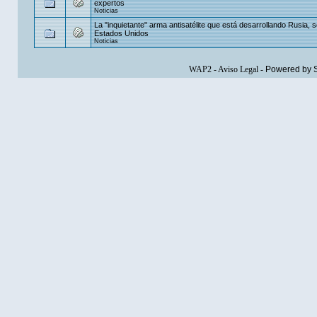
expertos
Noticias
La "inquietante" arma antisatélite que está desarrollando Rusia, 
Estados Unidos
Noticias
WAP2
-
Aviso Legal
-
Powered by 