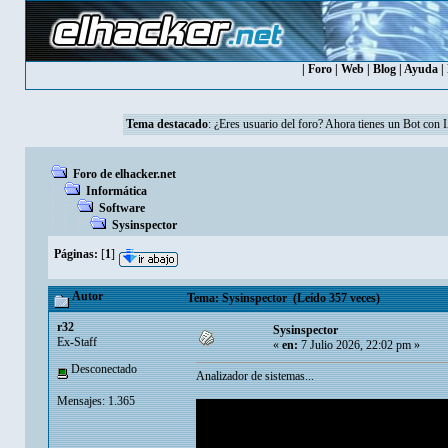
|
Foro
|
Web
|
Blog
|
Ayuda
|
Tema destacado
: ¿Eres usuario del foro? Ahora tienes un Bot con 
Foro de elhacker.net
Informática
Software
Sysinspector
Páginas:
[
1
]
Autor
Tema: Sysinspector (Leído 357 veces)
r32
Sysinspector
Ex-Staff
«
en:
7 Julio 2026, 22:02 pm »
Desconectado
Analizador de sistemas...
Mensajes: 1.365