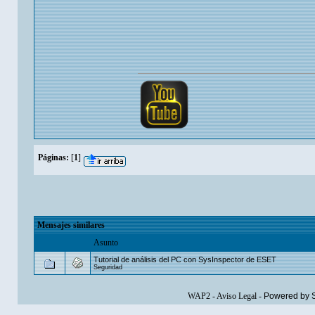
Páginas:
[
1
]
Mensajes similares
Asunto
Tutorial de análisis del PC con SysInspector de ESET
Seguridad
WAP2
-
Aviso Legal
-
Powered by 