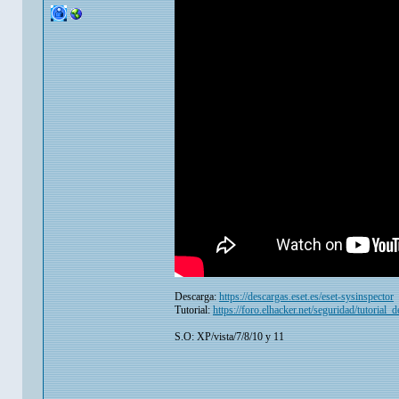
Descarga:
https://descargas.eset.es/eset-sysinspector
Tutorial:
https://foro.elhacker.net/seguridad/tutor
S.O: XP/vista/7/8/10 y 11