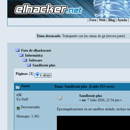
|
Foro
|
Web
|
Blog
|
Ayuda
|
Tema destacado
:
Trabajando con las ramas de git (tercera parte)
Foro de elhacker.net
Informática
Software
Sandboxie plus
Páginas:
[
1
]
Autor
Tema: Sandboxie plus (Leído 313 veces)
r32
Sandboxie plus
Ex-Staff
«
en:
7 Julio 2026, 21:54 pm »
Desconectado
Ejecutaaplicaciones en un sandbox aislado, incluye na
Mensajes: 1.365