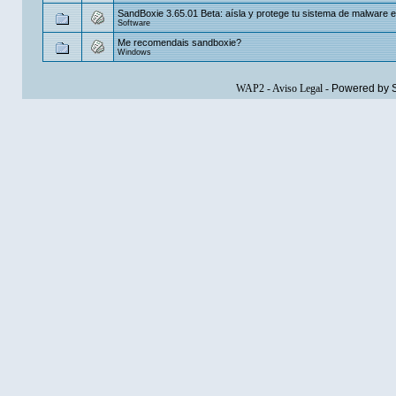
SandBoxie 3.65.01 Beta: aísla y protege tu sistema de malware en
Software
Me recomendais sandboxie?
Windows
WAP2
-
Aviso Legal
-
Powered by 