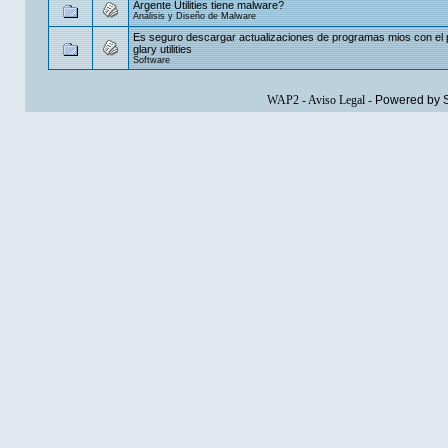
Argente Utilities tiene malware?
Análisis y Diseño de Malware
Es seguro descargar actualizaciones de programas mios con el
glary utilities
Software
WAP2
-
Aviso Legal
-
Powered by 