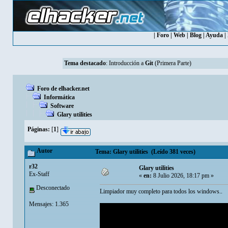
|
Foro
|
Web
|
Blog
|
Ayuda
|
Tema destacado
:
Introducción a
Git
(Primera Parte)
Foro de elhacker.net
Informática
Software
Glary utilities
Páginas:
[
1
]
Autor
Tema: Glary utilities (Leído 381 veces)
r32
Glary utilities
Ex-Staff
«
en:
8 Julio 2026, 18:17 pm »
Desconectado
Limpiador muy completo para todos los windows..
Mensajes: 1.365